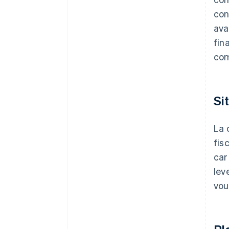
con
ava
fin
com
Si
La 
fis
car
lev
vou