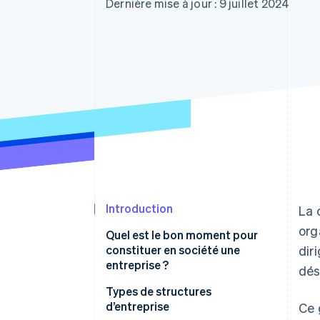
Authorization Boost
Dernière mise à jour : 9 juillet 2024
Acceptation optimisée
Link
Paiements accélérés
Financial Connections
Comptes financiers associés
Introduction
La 
org
Quel est le bon moment pour
constituer en société une
dir
entreprise ?
dés
Responsabilité personnelle
Types de structures
d’entreprise
Ce 
Situation financière