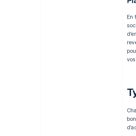
Pl
En 
soc
d’e
rev
pou
vos
T
Cha
bon
d’a