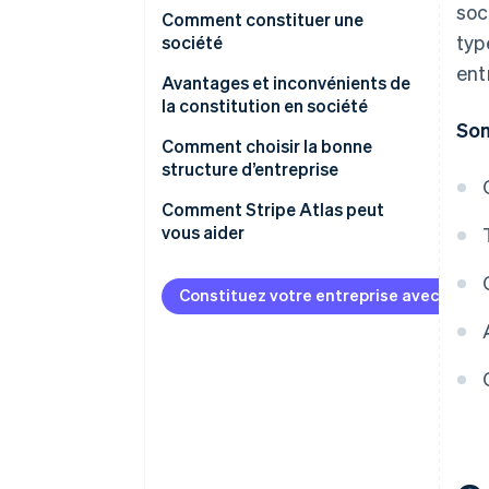
soc
Types de sociétés
Comment constituer une
Planification fiscale
typ
société
Autres structures d’entreprise
ent
Avantages et inconvénients de
la constitution en société
Som
Avantages
Comment choisir la bonne
structure d’entreprise
Inconvénients
Comment Stripe Atlas peut
vous aider
S’inscrire sur Atlas
Constituez votre entreprise avec Strip
Accepter des paiements et
effectuer des opérations
bancaires avant l’obtention de
votre numéro EIN
Achat dématérialisé des
actions du fondateur
Déclaration fiscale