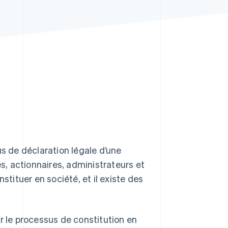
Stripe Sessions 2026
Découvrez comment
Stripe construit
l’infrastructure
économique de l’IA.
Regarder la vidéo
us de déclaration légale d’une
es, actionnaires, administrateurs et
stituer en société, et il existe des
r le processus de constitution en