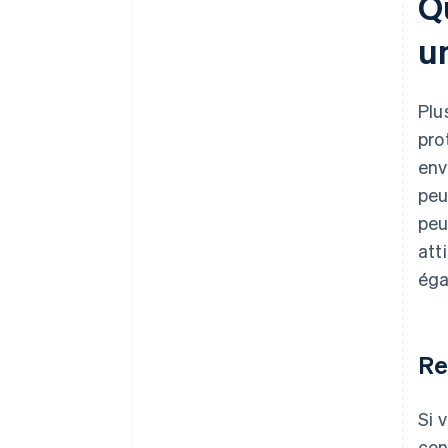
Q
automatique au titre de
l’article 83(b)
u
Documents juridiques
d’entreprise de classe mondiale
Plu
Une année gratuite de Stripe
pro
Payments, plus de 50 000 $ en
env
crédits et remises partenaires
peu
peu
att
éga
Re
Si 
con