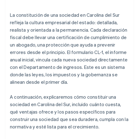
de que llegue tu EIN
Presenta los estatutos y el formulario CL-1
Compra de acciones para fundadores sin
La constitución de una sociedad en Carolina del Sur
Celebra una asamblea de organización
desembolso en efectivo
refleja la cultura empresarial del estado: detallada,
realista y orientada a la permanencia. Cada declaración
Regístrate localmente y cumple con la normativa
Declaración automática de la elección de
fiscal debe llevar una certificación de cumplimiento de
impuestos 83(b)
un abogado, una protección que ayuda a prevenir
Documentos legales de empresas de primer nivel
errores desde el principio. El formulario CL-1, el informe
anual inicial, vincula cada nueva sociedad directamente
Un año gratis de Stripe Payments, más $50,000 en
con el Departamento de ingresos. Este es un sistema
créditos y descuentos para socios
donde las leyes, los impuestos y la gobernanza se
alinean desde el primer día.
A continuación, explicaremos cómo constituir una
sociedad en Carolina del Sur, incluido cuánto cuesta,
qué ventajas ofrece y los pasos específicos para
construir una sociedad que sea duradera, cumpla con la
normativa y esté lista para el crecimiento.