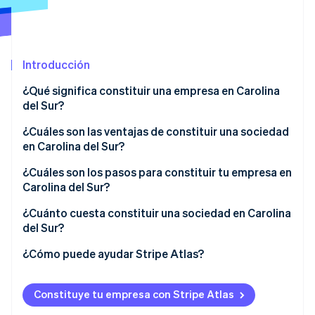
Ecosistema
Introducción
Sesiones de Stripe 2026
Socios
Descubre cómo Stripe construye la infraestructura económi
Stripe App Marketplace
¿Qué significa constituir una empresa en Carolina
Mirar ahora
del Sur?
¿Cuáles son las ventajas de constituir una sociedad
en Carolina del Sur?
Supervisión legal temprana
¿Cuáles son los pasos para constituir tu empresa en
Carolina del Sur?
Declaraciones fiscales simples
Elige una razón social que cumpla con las normas
¿Cuánto cuesta constituir una sociedad en Carolina
Bajos costos recurrentes
estatales
del Sur?
Un entorno legal práctico
Identifica a los constituyentes y directores
¿Cómo puede ayudar Stripe Atlas?
Designa a un agente registrado
Solicitud de ingreso a Atlas
Constituye tu empresa con Stripe Atlas
Prepara los estatutos de constitución
Aceptación de pagos y operaciones bancarias antes