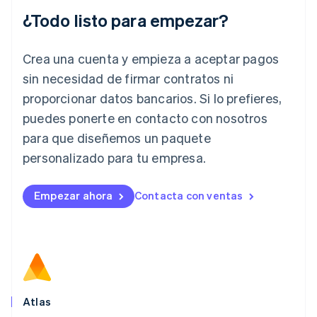
English
¿Todo listo para empezar?
Irlanda
English
Crea una cuenta y empieza a aceptar pagos
Italia
Italiano
English
sin necesidad de firmar contratos ni
Japón
proporcionar datos bancarios. Si lo prefieres,
日本語
English
Letonia
puedes ponerte en contacto con nosotros
English
para que diseñemos un paquete
Liechtenstein
personalizado para tu empresa.
Deutsch
English
Lituania
English
Empezar ahora
Contacta con ventas
Luxemburgo
Français
Deutsch
English
Malasia
English
简体中文
Malta
English
México
Español
English
Atlas
Noruega