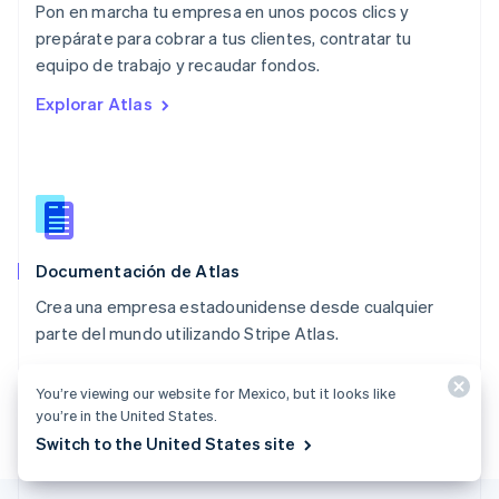
Pon en marcha tu empresa en unos pocos clics y
English
prepárate para cobrar a tus clientes, contratar tu
Nueva Zelandia
English
equipo de trabajo y recaudar fondos.
Países Bajos
Explorar Atlas
Nederlands
English
Polonia
English
Portugal
Português
English
RAE de Hong Kong, China
English
简体中文
Documentación de Atlas
Reino Unido
English
Crea una empresa estadounidense desde cualquier
República Checa
parte del mundo utilizando Stripe Atlas.
English
Rumania
Explorar la documentación
English
You’re viewing our website for Mexico, but it looks like
Singapur
you’re in the United States.
English
简体中文
Switch to the United States site
Suecia
Svenska
English
Suiza