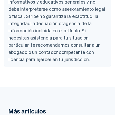
Alemania
informativos y educativos generales y no
Deutsch
English
debe interpretarse como asesoramiento legal
Australia
o fiscal. Stripe no garantiza la exactitud, la
English
Austria
integridad, adecuación o vigencia de la
Deutsch
English
información incluida en el artículo. Si
Bélgica
necesitas asistencia para tu situación
Nederlands
Français
Deutsch
English
Brasil
particular, te recomendamos consultar a un
Português
English
abogado o un contador competente con
Bulgaria
English
licencia para ejercer en tu jurisdicción.
Canadá
English
Français
China continental
简体中文
English
Chipre
English
Croacia
English
Italiano
Dinamarca
English
Más artículos
Emiratos Árabes Unidos