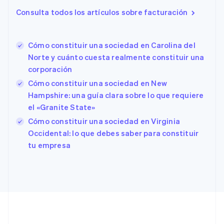
English
Consulta todos los artículos sobre facturación
Eslovaquia
English
Eslovenia
Cómo constituir una sociedad en Carolina del
English
Italiano
Norte y cuánto cuesta realmente constituir una
España
corporación
Español
English
Estados Unidos
Cómo constituir una sociedad en New
English
Español
简体中文
Hampshire: una guía clara sobre lo que requiere
Estonia
el «Granite State»
English
Cómo constituir una sociedad en Virginia
Finlandia
English
Svenska
Occidental: lo que debes saber para constituir
Francia
tu empresa
Français
English
Gibraltar
English
Grecia
English
Hungría
English
India