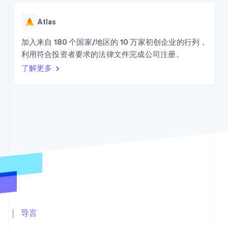
125+
Stripe Sigma
产品路线图
SaaS
务
自定义报告
Terminal
Sessions 年度大会
线下支付
Data Pipeline
Atlas
招聘
数据同步
Authorization
新闻编辑室
Boost
加入来自 180 个国家/地区的 10 万家初创企业的行列，
Stripe Press
支付成功率优
按行业
资源
利用符合投资者要求的法律文件完成公司注册。
化
了解更多
Link
AI 企业
应用程序集成
加速结账
创作者经济
代码示例
联系
游戏
开发者博客
酒店、旅游与休闲
API 状态
联系销售
保险
成为合作伙伴
媒体与娱乐
更多
非营利组织
Product roadmap
专业服务
了解未来规划
公共部门
零售
Radar
欺诈防范
Atlas
初创企业注册
生态系统
Climate
合作伙伴
导言
碳移除
Stripe App