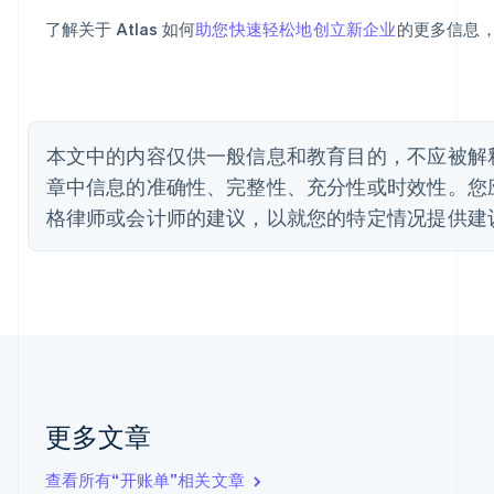
比利时
了解关于 Atlas 如何
助您快速轻松地创立新企业
的更多信息
Nederlands
Français
Deutsch
English
波兰
English
丹麦
English
德国
本文中的内容仅供一般信息和教育目的，不应被解释为
Deutsch
English
章中信息的准确性、完整性、充分性或时效性。您
法国
格律师或会计师的建议，以就您的特定情况提供建
Français
English
芬兰
English
Svenska
荷兰
Nederlands
English
加拿大
English
Français
捷克
English
克罗地亚
更多文章
English
Italiano
拉脱维亚
查看所有“开账单”相关文章
English