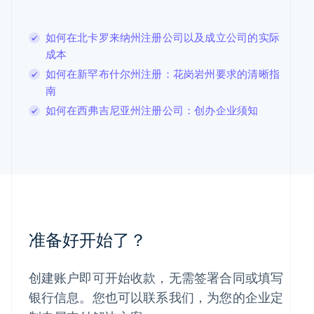
立陶宛
English
如何在北卡罗来纳州注册公司以及成立公司的实际
列支敦士登
Deutsch
English
成本
卢森堡
如何在新罕布什尔州注册：花岗岩州要求的清晰指
Français
Deutsch
English
南
罗马尼亚
English
如何在西弗吉尼亚州注册公司：创办企业须知
马尔他
English
马来西亚
English
简体中文
美国
English
Español
简体中文
墨西哥
Español
English
准备好开始了？
挪威
English
葡萄牙
创建账户即可开始收款，无需签署合同或填写
Português
English
日本
银行信息。您也可以联系我们，为您的企业定
日本語
English