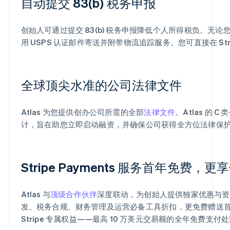
自动提交 83(b) 税务申报
创始人可通过提交 83(b) 税务申报降低个人所得税负。无论
用 USPS 认证邮件寄送并附带物流追踪服务。您可直接在 Str
全球顶尖水准的公司法律文件
阿联酋
English
Atlas 为您提供创办公司所需的全部
法律文件
。Atlas 的
爱尔兰
计，旨在助您立即启动融资，并确保公司获得全方位法律保
English
爱沙尼亚
English
奥地利
Stripe Payments 服务首年免
Deutsch
English
澳大利亚
English
Atlas 与
顶级合作伙伴
深度联动，为创始人提供独家优惠与资源支持
巴西
发、税务合规、财务管理及运营必备工具折扣，更免费赠送首年
Português
English
保加利亚
Stripe 专属权益——最高 10 万美元交易额的全年免费支付
English