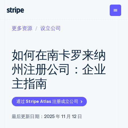
更多资源
设立公司
按企业阶段
文档
学习
支付
营收
资金管
平
理
易
大型企业
Stripe 文档
博客
Payments
Billing
初创企业
API 参考文档
客户案例
如何在南卡罗来纳
在线支付
经常性收入
Global
Con
库与 SDK
指南
Managed
Metronome
Payouts
Stripe Apps
Payments
按用量计费
平
州注册公司：企业
备案商家解决
Subscriptions
向第三
按应用场景
方案
方打款
支持
订阅管理
Payment links
Crypto
主指南
指南
智能体商务
Invoicing
钱包、
加密货币
获取支持
无代码支付
一次性或定期
稳定币
电子商务
接受线上付款
管理支持方案
Checkout
账单
发行和
嵌入式金融
实施预建结账流程
专业服务
预构建支付界
Tax
发卡基
通过 Stripe Atlas 注册成立公司
财务自动化
构建平台或交易市场
面
销售税和增值
础设施
全球化企业
管理订阅
Elements
税自动化
应用内支付
提供按用量计费
灵活的 UI 组件
Revenue
最后更新日期：2025 年 11 月 12 日
交易市场
发行稳定币支持的支付
支付方式
Recognition
公司
资金管理
卡
Access to
会计自动化
平台
使用代理预配和管理服