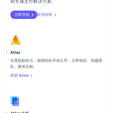
制专属支付解决方案。
瑞典
Svenska
English
瑞士
立即开始
联系销售
Deutsch
Français
Italiano
English
塞浦路斯
English
斯洛伐克
English
斯洛文尼亚
English
Italiano
Atlas
泰国
ไทย
English
仅需鼠标轻点，就能轻松开创公司，立即收款、组建团
希腊
队、募资启航。
English
探索 Atlas
西班牙
Español
English
新加坡
English
简体中文
新西兰
English
匈牙利
English
Atlas 文档