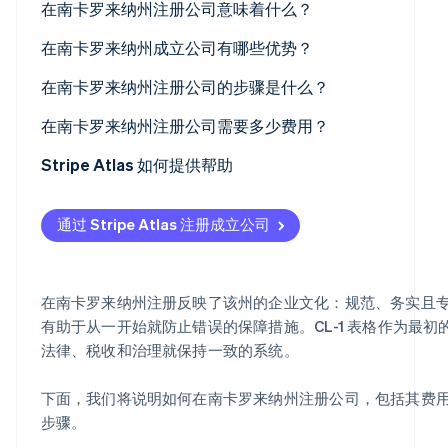
Marketplace
在南卡罗来纳州注册公司意味着什么？
在南卡罗来纳州成立公司有哪些优势？
早期法律监督
在南卡罗来纳州注册公司的步骤是什么？
Stripe Sessions 2026
了解 Stripe 如何为 AI 构建经济基础设施。
简单归档
选择符合州规定的公司名称
在南卡罗来纳州注册公司需要多少费用？
立即观看
低经常性成本
确定创办人和董事
Stripe Atlas 如何提供帮助
务实可靠的法律环境
指定注册代理人
申请使用 Atlas 注册公司
通过 Stripe Atlas 注册成立公司
准备公司章程
在获取雇主识别号 (EIN) 前开通收款和银行服务
提交公司章程及 CL-1 表格
无现金创始人股权认购
在南卡罗来纳州注册反映了该州的企业文化：规范、务实且
召开组织会议
自动提交 83(b) 税务申报
有助于从一开始就防止错误的保障措施。CL-1 表格作为最
法律、税收和治理就保持一致的系统。
本地注册并保持合规
全球顶尖水准的公司法律文件
Stripe Payments 服务首年免费，更享价值 5 万美
下面，我们将说明如何在南卡罗来纳州注册公司，包括其费
步骤。