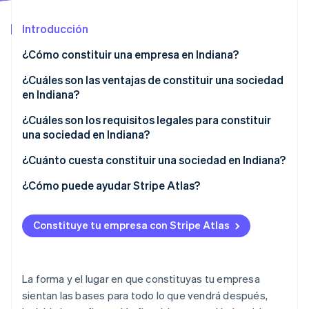
Introducción
Ecosistema
¿Cómo constituir una empresa en Indiana?
Sesiones de Stripe 2026
Socios
Descubre cómo Stripe construye la infraestructura económi
Elige una estructura empresarial
¿Cuáles son las ventajas de constituir una sociedad
Stripe App Marketplace
Mirar ahora
en Indiana?
Selecciona un nombre
Un clima favorable a las empresas
¿Cuáles son los requisitos legales para constituir
Designa a un agente registrado
una sociedad en Indiana?
Acceso a incentivos útiles
Presenta tus documentos de constitución
Un nombre de empresa que siga las normas
¿Cuánto cuesta constituir una sociedad en Indiana?
Flexibilidad en la forma de estructurar y dirigir la
Crea documentos internos
empresa
Un agente registrado con una dirección real en
Comisiones de declaración de impuestos estatales
¿Cómo puede ayudar Stripe Atlas?
Indiana
Cumple otros requisitos de la empresa
Comisiones del agente registrado
Solicitud de ingreso a Atlas
Documentos de constitución presentados ante el
Constituye tu empresa con Stripe Atlas
Comisión por informe bienal
Acepta pagos y operaciones bancarias antes de que
estado
llegue tu EIN
Otros costos opcionales
Documentos de gobernanza interna
Compra de acciones del fundador sin efectivo
La forma y el lugar en que constituyas tu empresa
Cumplimiento continuo de la normativa
sientan las bases para todo lo que vendrá después,
Declaración automática de la elección de