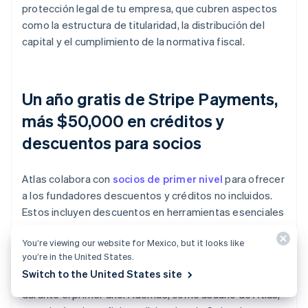
protección legal de tu empresa, que cubren aspectos
como la estructura de titularidad, la distribución del
capital y el cumplimiento de la normativa fiscal.
Un año gratis de Stripe Payments,
más $50,000 en créditos y
descuentos para socios
Atlas colabora con
socios de primer nivel
para ofrecer
a los fundadores descuentos y créditos no incluidos.
Estos incluyen descuentos en herramientas esenciales
para ingeniería, impuestos, finanzas, cumplimiento de
You’re viewing our website for Mexico, but it looks like
la normativa y operaciones de líderes del sector, como
you’re in the United States.
AWS, Carta y Perplexity. También te proporcionamos el
Switch to the United States site
agente registrado de Delaware que necesitas gratis
durante el primer año. Además, como usuario de Atlas,