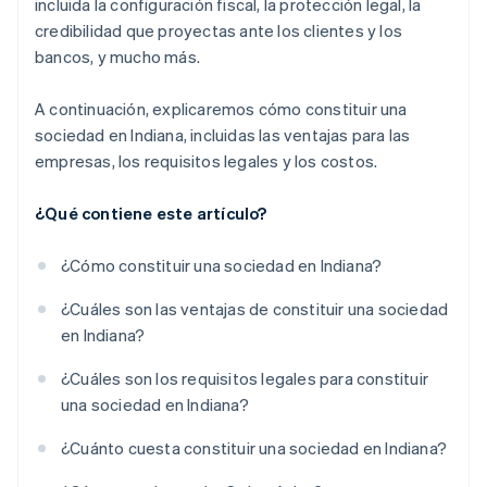
incluida la configuración fiscal, la protección legal, la
impuestos 83(b)
credibilidad que proyectas ante los clientes y los
Documentos legales de empresas de primer nivel
bancos, y mucho más.
Un año gratis de Stripe Payments, más $50,000 en
A continuación, explicaremos cómo constituir una
créditos y descuentos para socios
sociedad en Indiana, incluidas las ventajas para las
empresas, los requisitos legales y los costos.
¿Qué contiene este artículo?
¿Cómo constituir una sociedad en Indiana?
¿Cuáles son las ventajas de constituir una sociedad
en Indiana?
¿Cuáles son los requisitos legales para constituir
una sociedad en Indiana?
¿Cuánto cuesta constituir una sociedad en Indiana?