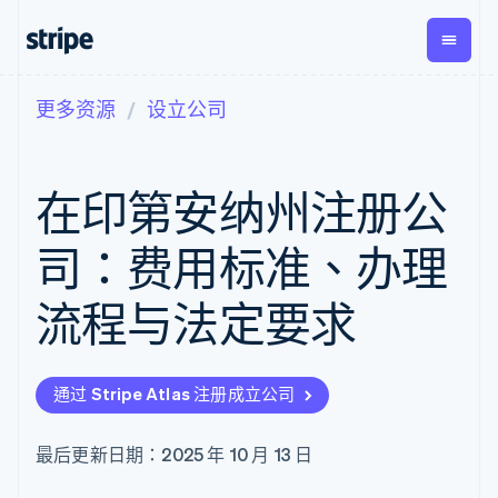
更多资源
设立公司
按企业阶段
文档
学习
支付
营收
资金管
平台
理
易市
大型企业
Stripe 文档
博客
Payments
Billing
初创企业
API 参考文档
客户案例
在印第安纳州注册公
在线支付
经常性收入
Global
Conn
库与 SDK
指南
Managed
Metronome
Payouts
Stripe Apps
Payments
按用量计费
平台
司：费用标准、办理
备案商家解决
Subscriptions
向第三
按应用场景
方案
方打款
支持
订阅管理
Payment links
Crypto
流程与法定要求
指南
智能体商务
Invoicing
钱包、
加密货币
获取支持
无代码支付
一次性或定期
稳定币
电子商务
接受线上付款
托管支持方案
Checkout
账单
发行和
嵌入式金融
实施预置结账流程
专业服务
预构建支付界
Tax
发卡基
通过 Stripe Atlas 注册成立公司
财务自动化
构建平台或交易市场
面
销售税和增值
础设施
全球化企业
管理订阅
Elements
税自动化
应用内支付
提供按用量计费
灵活的 UI 组件
Revenue
最后更新日期：2025 年 10 月 13 日
交易市场
发行稳定币支持的支付卡
支付方式
Recognition
公司
资金管理
通过智能体配置和管理服
支持 125 种以
会计自动化
平台
务