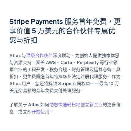
Stripe Payments 服务首年免费，更
享价值 5 万美元的合作伙伴专属优
惠与折扣
阿联酋
English
Atlas 与
顶级合作伙伴
深度联动，为创始人提供独家优惠
爱尔兰
与资源支持，涵盖 AWS、Carta、Perplexity 等行业领
English
爱沙尼亚
军企业的工程开发、税务合规、财务管理及运营必备工具
English
折扣，更免费赠送首年特拉华州法定注册代理服务。作为
奥地利
Atlas 用户，您还将解锁 Stripe 专属权益——最高 10 万
Deutsch
English
美元交易额的全年免费支付处理服务。
澳大利亚
English
巴西
了解关于 Atlas 如何
助您快速轻松地创立新企业
的更多信
Português
English
息，或立即
开始使用
。
保加利亚
English
比利时