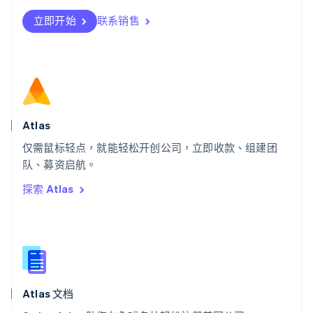
Svenska
English
瑞士
立即开始
联系销售
Deutsch
Français
Italiano
English
塞浦路斯
English
斯洛伐克
English
斯洛文尼亚
English
Italiano
Atlas
泰国
ไทย
English
仅需鼠标轻点，就能轻松开创公司，立即收款、组建团
希腊
队、募资启航。
English
探索 Atlas
西班牙
Español
English
新加坡
English
简体中文
新西兰
English
匈牙利
English
Atlas 文档
意大利