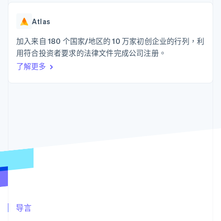
上
Stripe Sigma
产品路线图
SaaS
自定义报告
Authorization
Sessions 年度大会
Boost
Data Pipeline
Atlas
招聘
支付成功率优
数据同步
资讯中心
化
资源
加入来自 180 个国家/地区的 10 万家初创企业的行列，利
Stripe Press
Link
按行业
用符合投资者要求的法律文件完成公司注册。
加速结账
应用集成
了解更多
AI 企业
代码示例
创作者经济
开发者博客
联系
游戏
API 状态
酒店、旅游与休闲
联系销售
更多
保险
成为合作伙伴
Product roadmap
媒体与娱乐
了解未来规划
非营利组织
专业服务
Radar
公共部门
欺诈防范
零售
Atlas
初创企业注册
Climate
生态系统
碳移除
合作伙伴
导言
Stripe App Marketplace