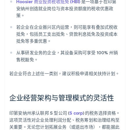
Hoosier 商业投资税收抵免 (HBI)
是一项基于在印第
安纳州创造就业岗位与资本投资额度的税收优惠政
策。
若企业在企业振兴区内运营，则可能享有叠加式税收
抵免，包括员工支出抵免、贷款利息抵免及投资成本
抵免等多重优惠。
从事研发业务的企业，其设备采购可享受 100% 州销
售税豁免。
若企业符合上述任一类别，建议积极申请相关扶持计划。
企业经营架构与管理模式的灵活性
印第安纳州承认联邦 S 型公司 (
S corp
) 的税务选择资格。
这项灵活性对企业处理利润分配、税务筹划和治理结构至
关重要。无论您计划拓展业务（或退出市场），都能据此