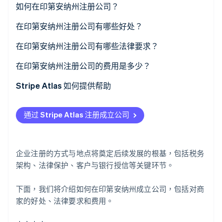
如何在印第安纳州注册公司？
Stripe Sessions 2026
选择企业结构
在印第安纳州注册公司有哪些好处？
了解 Stripe 如何为 AI 构建经济基础设施。
立即观看
选择名称
宜商环境
在印第安纳州注册公司有哪些法律要求？
指定注册代理人
享有优惠政策支持
遵循规则的企业名称
在印第安纳州注册公司的费用是多少？
提交公司设立申请文件
企业经营架构与管理模式的灵活性
具备印第安纳州真实地址的注册代理人
州申请费
Stripe Atlas 如何提供帮助
创建内部文件
向州政府提交的成立文件
注册代理费用
申请使用 Atlas 注册公司
通过 Stripe Atlas 注册成立公司
完成其他法定企业程序
内部治理文件
两年期报告费
在获取雇主识别号 (EIN) 前开通收款和银行服务
持续合规
其他可选费用
无现金创始人股权认购
企业注册的方式与地点将奠定后续发展的根基，包括税务
自动提交 83(b) 税务申报
架构、法律保护、客户与银行授信等关键环节。
全球顶尖水准的公司法律文件
下面，我们将介绍如何在印第安纳州成立公司，包括对商
家的好处、法律要求和费用。
Stripe Payments 服务首年免费，更享价值 5 万美元的
合作伙伴专属优惠与折扣