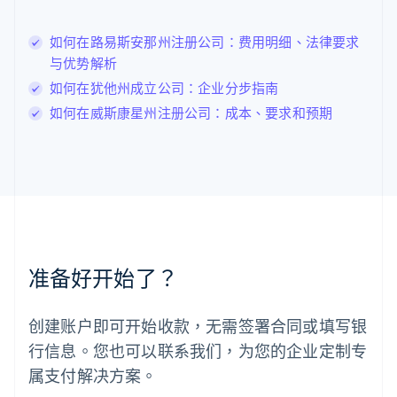
English
列支敦士登
如何在路易斯安那州注册公司：费用明细、法律要求
Deutsch
English
卢森堡
与优势解析
Français
Deutsch
English
如何在犹他州成立公司：企业分步指南
罗马尼亚
如何在威斯康星州注册公司：成本、要求和预期
English
马尔他
English
马来西亚
English
简体中文
美国
English
Español
简体中文
墨西哥
Español
English
准备好开始了？
挪威
English
葡萄牙
创建账户即可开始收款，无需签署合同或填写银
Português
English
行信息。您也可以联系我们，为您的企业定制专
日本
日本語
English
属支付解决方案。
瑞典