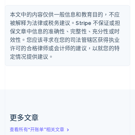
Nederlands
Français
Deutsch
English
波兰
本文中的内容仅供一般信息和教育目的，不应
English
丹麦
被解释为法律或税务建议。Stripe 不保证或担
English
保文章中信息的准确性、完整性、充分性或时
德国
效性。您应该寻求在您的司法管辖区获得执业
Deutsch
English
法国
许可的合格律师或会计师的建议，以就您的特
Français
English
定情况提供建议。
芬兰
English
Svenska
荷兰
Nederlands
English
加拿大
English
Français
捷克
English
克罗地亚
English
Italiano
更多文章
拉脱维亚
English
查看所有“开账单”相关文章
立陶宛