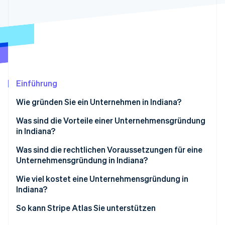
Betrugsprävention
Ecosystem
Atlas
Start-up-Gründung
Partner
Stripe App-Marktplatz
Climate
CO₂-Entnahme
Identity
Online-Identitätsprüfung
Einführung
Wie gründen Sie ein Unternehmen in Indiana?
Unternehmensstruktur wählen
Was sind die Vorteile einer Unternehmensgründung
in Indiana?
Stripe-Sessions 2026
Wählen Sie einen Namen
Erfahren Sie, wie Stripe Lösungen für die Wirts
Unternehmensfreundliches Klima
Was sind die rechtlichen Voraussetzungen für eine
Jetzt ansehen
Eingetragenen Vertreter benennen
Unternehmensgründung in Indiana?
Zugang zu hilfreichen Anreizen
Ihre Gründungsunterlagen einreichen
Ein Unternehmensname, der den Regeln entspricht
Wie viel kostet eine Unternehmensgründung in
Flexibilität bei der Strukturierung und Führung Ihres
Indiana?
Interne Dokumente erstellen
Unternehmens
Ein registrierter Vertreter mit einer echten Adresse
in Indiana
Staatliche Anmeldegebühren
So kann Stripe Atlas Sie unterstützen
Erfüllen Sie weitere Anforderungen an
Unternehmen