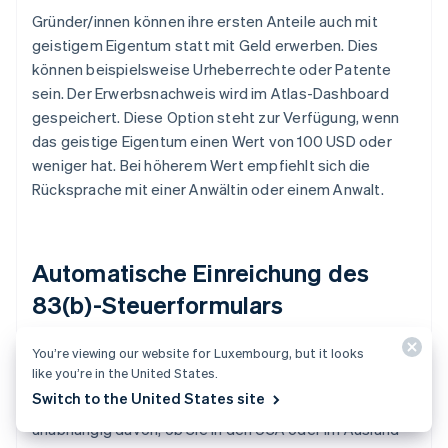
Gründer/innen können ihre ersten Anteile auch mit
geistigem Eigentum statt mit Geld erwerben. Dies
können beispielsweise Urheberrechte oder Patente
sein. Der Erwerbsnachweis wird im Atlas-Dashboard
gespeichert. Diese Option steht zur Verfügung, wenn
das geistige Eigentum einen Wert von 100 USD oder
weniger hat. Bei höherem Wert empfiehlt sich die
Rücksprache mit einer Anwältin oder einem Anwalt.
Automatische Einreichung des
83(b)-Steuerformulars
You’re viewing our website for Luxembourg, but it looks
Gründer/innen können das 83(b)-Steuerformular
like you’re in the United States.
einreichen, um ihre persönliche Einkommensteuerlast
Switch to the United States site
zu senken. Atlas übernimmt die Einreichung für Sie –
unabhängig davon, ob Sie in den USA oder im Ausland