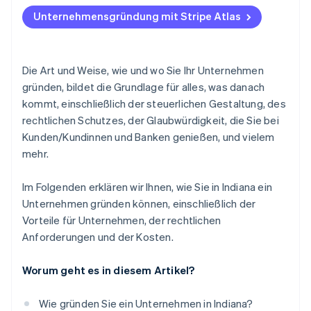
Beim Bundesstaat einzureichende
Gebühr für eingetragenen Vertreter
Gründungsantrag bei Atlas
Gründungsunterlagen
Unternehmensgründung mit Stripe Atlas
Gebühr für den Zweijahresbericht
Zahlungen und Bankgeschäfte vor Erhalt der EIN
Interne Dokumente zur Corporate Governance
Andere optionale Kosten
Erwerb von Gründeranteilen ohne Barmittel
Kontinuierliche Compliance
Die Art und Weise, wie und wo Sie Ihr Unternehmen
Automatische Einreichung des 83(b)-
gründen, bildet die Grundlage für alles, was danach
Steuerformulars
kommt, einschließlich der steuerlichen Gestaltung, des
Erstklassige juristische Unternehmensdokumente
rechtlichen Schutzes, der Glaubwürdigkeit, die Sie bei
Kunden/Kundinnen und Banken genießen, und vielem
Ein Jahr Stripe Payments gratis, plus 50.000 $ in
mehr.
Partnerguthaben und -rabatten
Im Folgenden erklären wir Ihnen, wie Sie in Indiana ein
Unternehmen gründen können, einschließlich der
Vorteile für Unternehmen, der rechtlichen
Anforderungen und der Kosten.
Worum geht es in diesem Artikel?
Wie gründen Sie ein Unternehmen in Indiana?