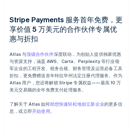
Stripe Payments 服务首年免费，更
享价值 5 万美元的合作伙伴专属优
惠与折扣
阿联酋
English
Atlas 与
顶级合作伙伴
深度联动，为创始人提供独家优惠
爱尔兰
与资源支持，涵盖 AWS、Carta、Perplexity 等行业领
English
爱沙尼亚
军企业的工程开发、税务合规、财务管理及运营必备工具
English
折扣，更免费赠送首年特拉华州法定注册代理服务。作为
奥地利
Atlas 用户，您还将解锁 Stripe 专属权益——最高 10 万
Deutsch
English
美元交易额的全年免费支付处理服务。
澳大利亚
English
巴西
了解关于 Atlas 如何
助您快速轻松地创立新企业
的更多信
Português
English
息，或立即
开始使用
。
保加利亚
English
比利时