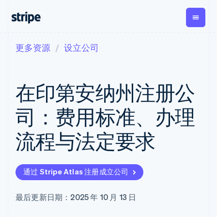
更多资源
设立公司
按企业阶段
文档
学习
支付
营收
资金管
平台
理
易市
大型企业
Stripe 文档
博客
Payments
Billing
初创企业
API 参考文档
客户案例
在印第安纳州注册公
在线支付
经常性收入
Global
Conn
库与 SDK
指南
Payment links
Metronome
Payouts
Stripe Apps
按用量计费
平台
司：费用标准、办理
无代码支付
Subscriptions
向第三
按应用场景
Checkout
方打款
支持
预构建支付界
订阅管理
Crypto
流程与法定要求
指南
智能体商务
面
Invoicing
钱包、
加密货币
获取支持
一次性或定期
Elements
稳定币
电子商务
接受线上付款
托管支持方案
灵活的 UI 组件
账单
发行和
嵌入式金融
实施预置结账流程
专业服务
Payment
Tax
发卡基
通过 Stripe Atlas 注册成立公司
财务自动化
构建平台或交易市场
methods
销售税和增值
础设施
全球化企业
管理订阅
接入 125+ 种支
税自动化
应用内支付
提供按用量计费
付方式
Revenue
最后更新日期：2025 年 10 月 13 日
交易市场
发行稳定币支持的支付卡
Terminal
Recognition
公司
资金管理
通过智能体配置和管理服
线下支付
会计自动化
平台
务