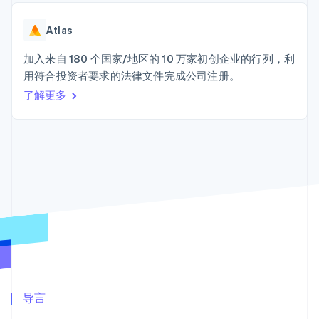
Authorization
Stripe Sigma
产品路线图
SaaS
Boost
自定义报告
Sessions 年度大会
支付成功率优
Data Pipeline
Atlas
招聘
化
数据同步
资讯中心
Link
资源
加入来自 180 个国家/地区的 10 万家初创企业的行列，利
Stripe Press
加速结账
按行业
用符合投资者要求的法律文件完成公司注册。
应用集成
了解更多
AI 企业
代码示例
创作者经济
开发者博客
联系
游戏
API 状态
更多
酒店、旅游与休闲
联系销售
Product roadmap
保险
成为合作伙伴
了解未来规划
媒体与娱乐
非营利组织
Radar
专业服务
欺诈防范
公共部门
Atlas
零售
初创企业注册
Climate
碳移除
生态系统
合作伙伴
导言
Stripe App Marketplace