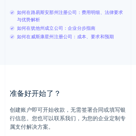
English
列支敦士登
如何在路易斯安那州注册公司：费用明细、法律要求
Deutsch
English
卢森堡
与优势解析
Français
Deutsch
English
如何在犹他州成立公司：企业分步指南
罗马尼亚
如何在威斯康星州注册公司：成本、要求和预期
English
马尔他
English
马来西亚
English
简体中文
美国
English
Español
简体中文
墨西哥
Español
English
准备好开始了？
挪威
English
葡萄牙
创建账户即可开始收款，无需签署合同或填写银
Português
English
行信息。您也可以联系我们，为您的企业定制专
日本
日本語
English
属支付解决方案。
瑞典