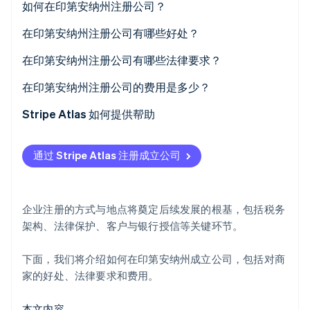
如何在印第安纳州注册公司？
Stripe Sessions 2026
选择企业结构
在印第安纳州注册公司有哪些好处？
了解 Stripe 如何为 AI 构建经济基础设施。
立即观看
选择名称
宜商环境
在印第安纳州注册公司有哪些法律要求？
指定注册代理人
享有优惠政策支持
遵循规则的企业名称
在印第安纳州注册公司的费用是多少？
提交公司设立申请文件
企业经营架构与管理模式的灵活性
具备印第安纳州真实地址的注册代理人
州申请费
Stripe Atlas 如何提供帮助
创建内部文件
向州政府提交的成立文件
注册代理费用
申请使用 Atlas 注册公司
通过 Stripe Atlas 注册成立公司
完成其他法定企业程序
内部治理文件
两年期报告费
在获取雇主识别号 (EIN) 前开通收款和银行服务
持续合规
其他可选费用
无现金创始人股权认购
企业注册的方式与地点将奠定后续发展的根基，包括税务
自动提交 83(b) 税务申报
架构、法律保护、客户与银行授信等关键环节。
全球顶尖水准的公司法律文件
下面，我们将介绍如何在印第安纳州成立公司，包括对商
Stripe Payments 服务首年免费，更享价值 5 万美元的
家的好处、法律要求和费用。
合作伙伴专属优惠与折扣
本文内容