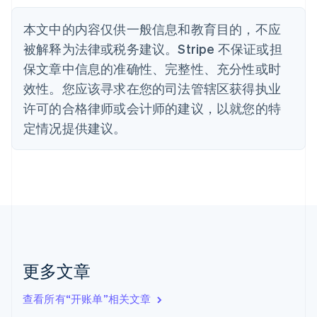
Nederlands
Français
Deutsch
English
波兰
本文中的内容仅供一般信息和教育目的，不应
English
丹麦
被解释为法律或税务建议。Stripe 不保证或担
English
保文章中信息的准确性、完整性、充分性或时
德国
效性。您应该寻求在您的司法管辖区获得执业
Deutsch
English
法国
许可的合格律师或会计师的建议，以就您的特
Français
English
定情况提供建议。
芬兰
English
Svenska
荷兰
Nederlands
English
加拿大
English
Français
捷克
English
克罗地亚
English
Italiano
更多文章
拉脱维亚
English
查看所有“开账单”相关文章
立陶宛