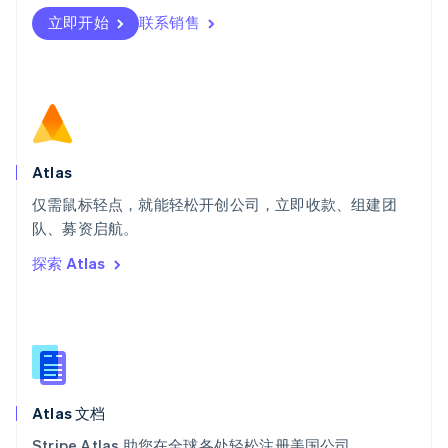
Svenska
English
瑞士
立即开始
联系销售
Deutsch
Français
Italiano
English
塞浦路斯
English
斯洛伐克
English
斯洛文尼亚
English
Italiano
Atlas
泰国
ไทย
English
仅需鼠标轻点，就能轻松开创公司，立即收款、组建团
希腊
队、募资启航。
English
探索 Atlas
西班牙
Español
English
新加坡
English
简体中文
新西兰
English
匈牙利
English
Atlas 文档
意大利
Stripe Atlas 助您在全球各处轻松注册美国公司。