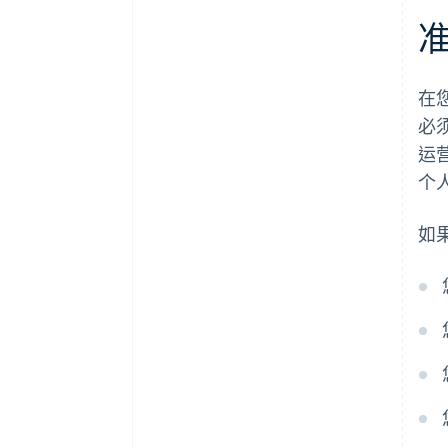
准
在
必
运
个人
如