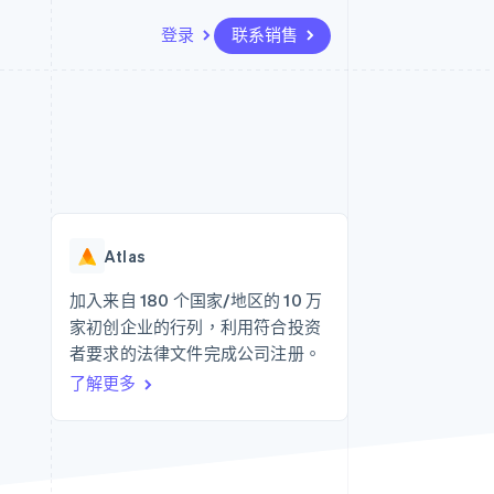
登录
联系销售
资源
生态系统
联系
场
更多
应用集成
合作伙伴
联系销售
Product roadmap
代码示例
Stripe App Marketplace
成为合作伙伴
了解未来规划
开发者博客
API 状态
Radar
欺诈防范
Atlas
Atlas
初创企业注册
加入来自 180 个国家/地区的 10 万
家初创企业的行列，利用符合投资
Climate
碳移除
者要求的法律文件完成公司注册。
了解更多