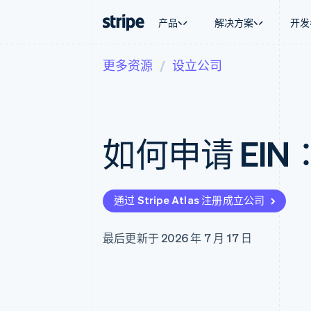
产品
解决方案
开发
更多资源
设立公司
按企业阶段
文档
学习
按应用场
支持
支付
营收
大型企业
Stripe 文档
博客
智能体
获取支
Payments
Billing
初创企业
API 参考文档
客户案例
加密货
托管支
在线支付
经常性收入
库与 SDK
指南
电子商
专业服
Managed Payments
Metronome
Stripe Apps
如何申请 EI
嵌入式
备案商家解决方案
按用量计费
财务自
Payment links
Subscriptions
全球化
无代码支付
订阅管理
应用内
Checkout
Invoicing
交易市
预构建支付界面
一次性或定期账单
通过 Stripe Atlas 注册成立公司
资金管
Elements
Tax
平台
灵活的 UI 组件
销售税和增值税自动
SaaS
支付方式
Revenue Recogniti
最后更新于 2026 年 7 月 17 日
支持 125 种以上
会计自动化
Authorization Boost
Stripe Sigma
支付成功率优化
自定义报告
Link
Data Pipeline
加速结账
数据同步