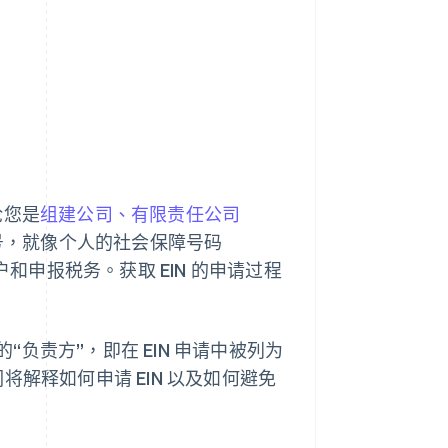
Stripe Sessions 2026
了解 Stripe 如何为 AI 构
建经济基础设施。
立即观看
论您是
组建公司、有限责任公司
税号，就像个人的社会保障号码
户和申报税务。获取 EIN 的申请过程
负责方”，即在 EIN 申请中被列为
解释如何申请 EIN 以及如何避免