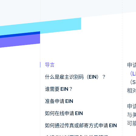
导言
申
（L
什么是雇主识别码（EIN）？
（
谁需要 EIN？
相
准备申请 EIN
申
如何在线申请 EIN
与
可
如何通过传真或邮寄方式申请 EIN