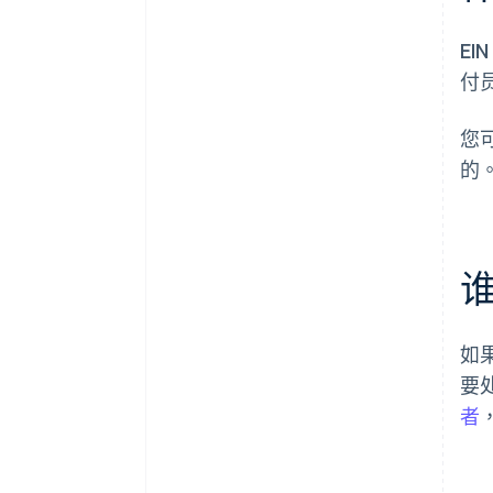
E
付
您
的
谁
如
要
者