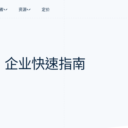
者
资源
定价
景
指南
按行业
公司
资金管理
平台和交易市
商务
持
接受线上付款
AI 企业
产品路线图
Global Payouts
Connect
币
持方案
实施预置结账流程
创作者经济
Sessions 年度大会
向第三方打款
平台支付
务
务
构建平台或交易市场
游戏
招聘
Crypto
N：企业快速指南
金融
管理订阅
酒店、旅游与休闲
资讯中心
钱包、稳定币发行和发卡基础设
动化
提供按用量计费
保险
Stripe Press
施
企业
发行稳定币支持的支付卡
媒体与娱乐
支付
通过智能体配置和管理服务
非营利组织
场
专业服务
理
公共部门
零售
化
on