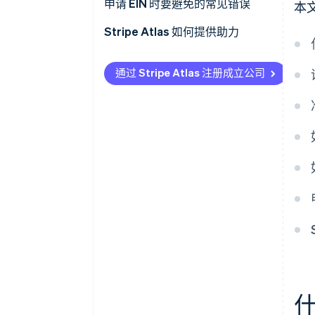
申请 EIN 时要避免的常见错误
本
针对同一实体申请多个 EIN
Stripe Atlas 如何提供助力
信息不正确或不一致
申请使用 Atlas
通过 Stripe Atlas 注册成立公司
丢失或缺失 EIN 确认信
在雇主识别号 (EIN) 下发之前接受
付款和办理银行业务
第三方指定人员的问题
非现金创始人股权认购
自动申报 83(b) 税务选择
全球顶尖水准的公司法律文件
Stripe Payments 服务首年免费，
另享价值 5 万美元的合作伙伴抵
扣金与折扣