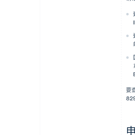
要
82
申