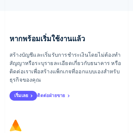
ยิบรอลตาร์
English
เยอรมนี
Deutsch
English
โรมาเนีย
หากพร้อมเริ่มใช้งานแล้ว
English
ลักเซมเบิร์ก
Français
Deutsch
English
สร้างบัญชีและเริ่มรับการชำระเงินโดยไม่ต้องทำ
ลัตเวีย
English
สัญญาหรือระบุรายละเอียดเกี่ยวกับธนาคาร หรือ
ลิกเตนสไตน์
ติดต่อเราเพื่อสร้างแพ็กเกจที่ออกแบบเองสำหรับ
Deutsch
English
ลิทัวเนีย
ธุรกิจของคุณ
English
สเปน
เริ่มเลย
ติดต่อฝ่ายขาย
Español
English
สโลวาเกีย
English
สโลวีเนีย
English
Italiano
สวิตเซอร์แลนด์
Deutsch
Français
Italiano
English