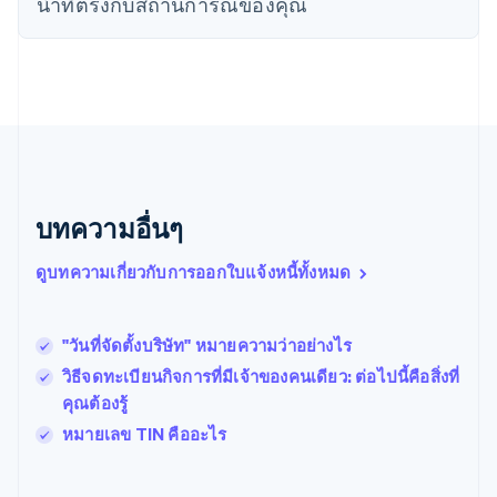
นําที่ตรงกับสถานการณ์ของคุณ
เนเธอร์แลนด์
Nederlands
English
บราซิล
Português
English
บัลแกเรีย
English
เบลเยียม
Nederlands
Français
Deutsch
English
โปรตุเกส
บทความอื่นๆ
Português
English
โปแลนด์
ดูบทความเกี่ยวกับการออกใบแจ้งหนี้ทั้งหมด
English
ฝรั่งเศส
Français
English
ฟินแลนด์
"วันที่จัดตั้งบริษัท" หมายความว่าอย่างไร
English
Svenska
วิธีจดทะเบียนกิจการที่มีเจ้าของคนเดียว: ต่อไปนี้คือสิ่งที่
มอลตา
คุณต้องรู้
English
มาเลเซีย
หมายเลข TIN คืออะไร
English
简体中文
เม็กซิโก
Español
English