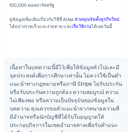
100,000 ดอลลาร์สหรัฐ
กรีซ
English
เขตบริหารพิเศษฮ่องกง ประเทศจีน
ดูข้อมูลเพิ่มเติมเกี่ยวกับวิธีที่ Atlas
ช่วยคุณจัดตั้งธุรกิจใหม่
English
简体中文
ได้อย่างรวดเร็วและง่ายดาย และ
เริ่มใช้งาน
ได้เลยวันนี้
แคนาดา
English
Français
โครเอเชีย
English
Italiano
จีนแผ่นดินใหญ่
简体中文
English
ไซปรัส
เนื้อหาในบทความนี้มีไว้เพื่อให้ข้อมูลทั่วไปและมี
English
จุดประสงค์เพื่อการศึกษาเท่านั้น ไม่ควรใช้เป็นคํา
ญี่ปุ่น
แนะนําทางกฎหมายหรือภาษี Stripe ไม่รับประกัน
日本語
English
เดนมาร์ก
หรือรับประกันความถูกต้อง ความสมบูรณ์ ความ
English
ไม่เพียงพอ หรือความเป็นปัจจุบันของข้อมูลใน
ไทย
บทความ คุณควรขอคําแนะนําจากทนายความที่
ไทย
English
นอร์เวย์
มีอํานาจหรือนักบัญชีที่ได้รับใบอนุญาตให้
English
ประกอบกิจการในเขตอํานาจศาลเพื่อรับคําแนะ
นิวซีแลนด์
English