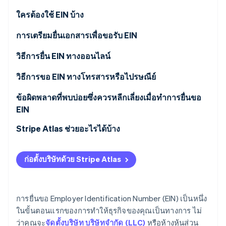
พาร์ทเนอร์
การก่อตั้งบริษัทสตาร์ทอัพ
Stripe App Marketplace
ใครต้องใช้ EIN บ้าง
Climate
การขจัดคาร์บอน
การเตรียมยื่นเอกสารเพื่อขอรับ EIN
วิธีการยื่น EIN ทางออนไลน์
วิธีการขอ EIN ทางโทรสารหรือไปรษณีย์
Stripe Sessions 2026
ข้อผิดพลาดที่พบบ่อยซึ่งควรหลีกเลี่ยงเมื่อทำการยื่นขอ
ดูว่า Stripe กำลังสร้างโครงสร้างพื้นฐานระบบเศรษฐกิจสำหรับ
EIN
AI อย่างไร
รับชมเลย
EIN หลายรายการสําหรับนิติบุคคลเดียวกัน
Stripe Atlas ช่วยอะไรได้บ้าง
ข้อมูลไม่ถูกต้องหรือไม่สอดคล้องกัน
การสมัครใช้งาน Atlas
ก่อตั้งบริษัทด้วย Stripe Atlas
จดหมายยืนยัน EIN สูญหายหรือไม่ได้รับ
การรับชำระเงินและการธนาคารก่อนที่จะได้รับ EIN ของ
คุณ
ปัญหาเกี่ยวกับผู้ได้รับมอบหมายบุคคลที่สาม
การยื่นขอ Employer Identification Number (EIN) เป็นหนึ่ง
การซื้อหุ้นของผู้ก่อตั้งแบบไร้เงินสด
ในขั้นตอนแรกของการทำให้ธุรกิจของคุณเป็นทางการ ไม่
ว่าคุณจะ
จัดตั้งบริษัท บริษัทจำกัด (LLC)
หรือห้างหุ้นส่วน
การยื่นเอกสารการเลือกสถานะภาษี 83(b) อัตโนมัติ