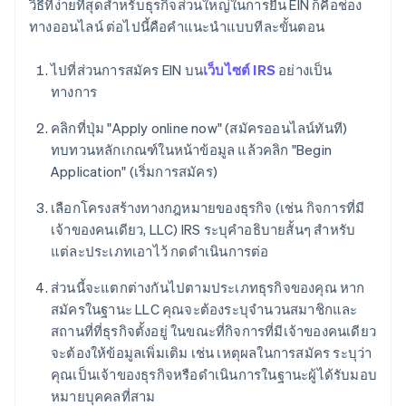
วิธีที่ง่ายที่สุดสําหรับธุรกิจส่วนใหญ่ในการยื่น EIN ก็คือช่อง
ทางออนไลน์ ต่อไปนี้คือคําแนะนําแบบทีละขั้นตอน
ไปที่ส่วนการสมัคร EIN บน
เว็บไซต์ IRS
อย่างเป็น
ทางการ
คลิกที่ปุ่ม "Apply online now" (สมัครออนไลน์ทันที)
ทบทวนหลักเกณฑ์ในหน้าข้อมูล แล้วคลิก "Begin
Application" (เริ่มการสมัคร)
เลือกโครงสร้างทางกฎหมายของธุรกิจ (เช่น กิจการที่มี
เจ้าของคนเดียว, LLC) IRS ระบุคำอธิบายสั้นๆ สําหรับ
แต่ละประเภทเอาไว้ กดดําเนินการต่อ
ส่วนนี้จะแตกต่างกันไปตามประเภทธุรกิจของคุณ หาก
สมัครในฐานะ LLC คุณจะต้องระบุจํานวนสมาชิกและ
สถานที่ที่ธุรกิจตั้งอยู่ ในขณะที่กิจการที่มีเจ้าของคนเดียว
จะต้องให้ข้อมูลเพิ่มเติม เช่น เหตุผลในการสมัคร ระบุว่า
คุณเป็นเจ้าของธุรกิจหรือดําเนินการในฐานะผู้ได้รับมอบ
หมายบุคคลที่สาม