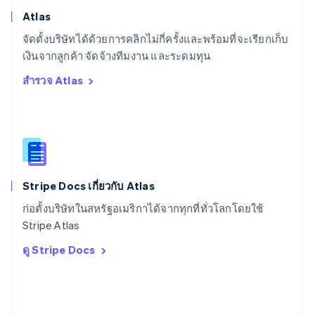
สวีเดน
Atlas
Svenska
English
จัดตั้งบริษัทได้ด้วยการคลิกไม่กี่ครั้งและพร้อมที่จะเรียกเก็บ
สหรัฐอเมริกา
English
Español
简体中文
เงินจากลูกค้า จัดจ้างทีมงาน และระดมทุน
สหรัฐอาหรับเอมิเรตส์
สำรวจ Atlas
English
สหราชอาณาจักร
English
สาธารณรัฐเช็ก
English
สิงคโปร์
English
简体中文
Stripe Docs เกี่ยวกับ Atlas
ออสเตรเลีย
English
ก่อตั้งบริษัทในสหรัฐอเมริกาได้จากทุกที่ทั่วโลกโดยใช้
ออสเตรีย
Stripe Atlas
Deutsch
English
อิตาลี
ดู Stripe Docs
Italiano
English
อินเดีย
English
เอสโตเนีย
English