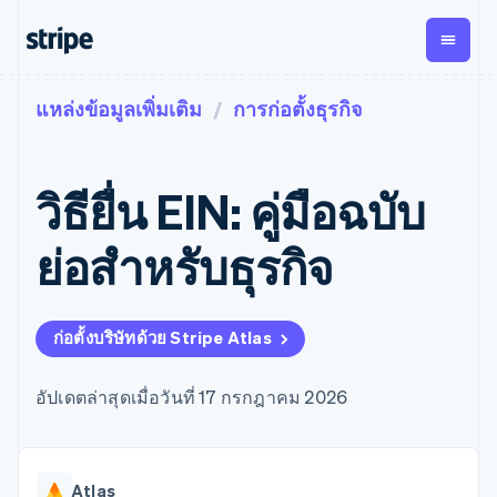
แหล่งข้อมูลเพิ่มเติม
การก่อตั้งธุรกิจ
ตามขั้น
เอกสารประกอบ
เรียนรู้
การชำระเงิน
รายรับ
การ
แพลตฟอ
จัดการ
และ
องค์กร
Stripe Docs
บล็อก
เงิน
มาร์เก็ต
Payments
Billing
ธุรกิจสตาร์ทอัพ
ข้อมูลอ้างอิงเกี่ยวกับ API
เรื่องราวจากลูกค้า
วิธียื่น EIN: คู่มือฉบับ
การชำระเงิน
รายรับตาม
เพลส
ไลบรารีและ SDK
คู่มือ
ออนไลน์
แบบแผนล่วง
Stripe Apps
Global
Payment links
หน้า
Metronome
Payouts
Conne
ย่อสำหรับธุรกิจ
การชำร
ตามกรณีใช้งาน
การชำระเงิน
การเรียกเก็บ
เบิกจ่าย
เงินสำห
การสนับสนุน
แบบไม่ต้อง
เงินตามการ
ให้กับ
แพลตฟอ
คู่มือ
การค้าแบบใช้เอเจนต์
เขียนโค้ด
Checkout
ใช้งาน
การชำระเงิน
บุคคลที่
อีคอมเมิร์ซ
รับการสนับสนุน
UI การชำระ
ก่อตั้งบริษัทด้วย Stripe Atlas
ตามรอบบิล
สาม
บริการทางการเงินที่ผสาน
รับการชำระเงินออนไลน์
แพ็กเกจการสนับสนุนที่ได้
การจัดการ
เงินสำเร็จรูป
รวมในตัว
ติดตั้งใช้งานการชำระเงิน
รับการจัดการ
การชำระเงิน
Elements
การทำงานอัตโนมัติด้าน
สำเร็จรูป
บริการเฉพาะทาง
อัปเดตล่าสุดเมื่อวันที่ 17 กรกฎาคม 2026
องค์ประกอบ UI
ตามรอบบิล
Invoicing
การเงิน
สร้างแพลตฟอร์มหรือ
ครั้งเดียวหรือ
ที่ยืดหยุ่น
ธุรกิจทั่วโลก
มาร์เก็ตเพลส
ตามแบบแผน
วิธีการชำระ
การชำระเงินในแอป
จัดการการชำระเงินตาม
เงิน
ล่วงหน้า
Tax
มาร์เก็ตเพลส
รอบบิล
เข้าถึงได้
คิดภาษีการ
บริษัท
Atlas
การจัดการเงิน
เสนอการเรียกเก็บเงินตาม