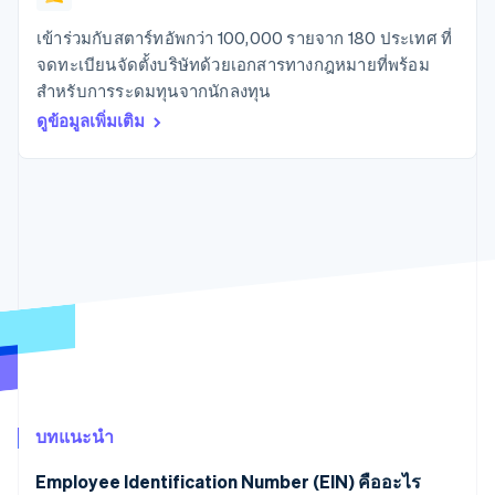
มากกว่า 125
ขายและ VAT
แพลตฟอร์ม
การใช้งาน
รายการ
Authorization
อัตโนมัติ
Revenue
แผนงานผลิตภัณฑ์
SaaS
ออกบัตรที่มีสเตเบิลคอยน์
เข้าร่วมกับสตาร์ทอัพกว่า 100,000 รายจาก 180 ประเทศ ที่
Boost
Recognition
การประชุมประจำปีแบบ
รองรับอยู่
จดทะเบียนจัดตั้งบริษัทด้วยเอกสารทางกฎหมายที่พร้อม
ยกระดับการ
เซสชัน
จัดเตรียมและจัดการ
ระบบ
ยอมรับการ
สำหรับการระดมทุนจากนักลงทุน
ตำแหน่งงาน
บริการด้วยเอเจนต์
อัตโนมัติ
ชำระเงิน
Link
ห้องข่าว
ดูข้อมูลเพิ่มเติม
ตามอุตสาหกรรม
การชำระเงินที่
สำหรับการ
Stripe
Stripe Press
Sigma
รวดเร็วขึ้น
ทำบัญชี
รายงานที่
บริษัท AI
แหล่งข้อมูล
ออกแบบเอง
แวดวงครีเอเตอร์
Data
เกม
การติดต่อ
Pipeline
การบริการ การเดินทาง
การเชื่อมต่อการทำงาน
การซิงค์
และสันทนาการ
แอป
ติดต่อฝ่ายขาย
ข้อมูล
ประกันภัย
ตัวอย่างโค้ด
สมัครเป็นพาร์ทเนอร์
สื่อและความบันเทิง
บล็อกของนักพัฒนา
องค์กรไม่แสวงผลกำไร
สถานะ API
บริการเฉพาะทาง
ภาครัฐ
เพิ่มเติม
ธุรกิจค้าปลีก
Product roadmap
ดูสิ่งที่กำลังจะมาถึง
บทแนะนำ
Radar
ระบบนิเวศ
การป้องกันการฉ้อโกง
Employee Identification Number (EIN) คืออะไร
Atlas