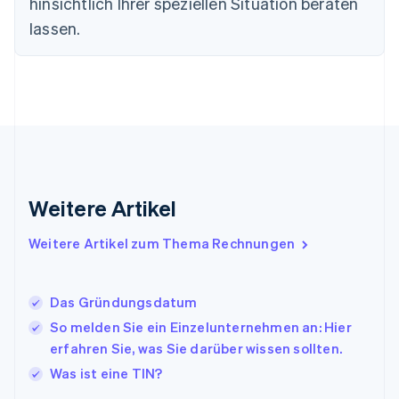
hinsichtlich Ihrer speziellen Situation beraten
Frankreich
lassen.
Français
English
Gibraltar
English
Griechenland
English
Indien
English
Irland
English
Italien
Weitere Artikel
Italiano
English
Japan
Weitere Artikel zum Thema Rechnungen
日本語
English
Kanada
English
Français
Das Gründungsdatum
Kroatien
English
Italiano
So melden Sie ein Einzelunternehmen an: Hier
Lettland
erfahren Sie, was Sie darüber wissen sollten.
English
Was ist eine TIN?
Liechtenstein
Deutsch
English