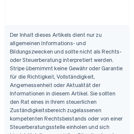
Australien
Der Inhalt dieses Artikels dient nur zu
English
allgemeinen Informations- und
Belgien
Nederlands
Français
Deutsch
English
Bildungszwecken und sollte nicht als Rechts-
Brasilien
oder Steuerberatung interpretiert werden.
Português
English
Bulgarien
Stripe übernimmt keine Gewähr oder Garantie
English
für die Richtigkeit, Vollständigkeit,
Dänemark
Angemessenheit oder Aktualität der
English
Deutschland
Informationen in diesem Artikel. Sie sollten
Deutsch
English
den Rat eines in Ihrem steuerlichen
Estland
Zuständigkeitsbereich zugelassenen
English
Festlandchina
kompetenten Rechtsbeistands oder von einer
简体中文
English
Steuerberatungsstelle einholen und sich
Finnland
English
Svenska