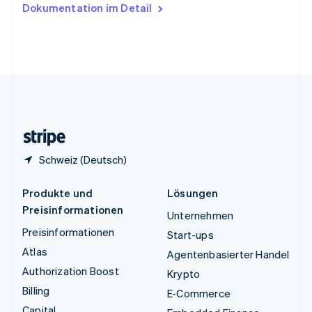
Ungarn
Dokumentation im Detail
English
Vereinigte Arabische Emirate
English
Vereinigte Staaten
English
Español
简体中文
Vereinigtes Königreich
English
Zypern
English
Schweiz (Deutsch)
Produkte und
Lösungen
Preisinformationen
Unternehmen
Preisinformationen
Start-ups
Atlas
Agentenbasierter Handel
Authorization Boost
Krypto
Billing
E-Commerce
Capital