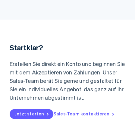
Litauen
English
Luxemburg
Français
Deutsch
English
Malaysia
English
简体中文
Malta
Startklar?
English
Mexiko
Español
English
Erstellen Sie direkt ein Konto und beginnen Sie
Neuseeland
mit dem Akzeptieren von Zahlungen. Unser
English
Niederlande
Sales-Team berät Sie gerne und gestaltet für
Nederlands
English
Sie ein individuelles Angebot, das ganz auf Ihr
Norwegen
Unternehmen abgestimmt ist.
English
Österreich
Deutsch
English
Jetzt starten
Sales-Team kontaktieren
Polen
English
Portugal
Português
English