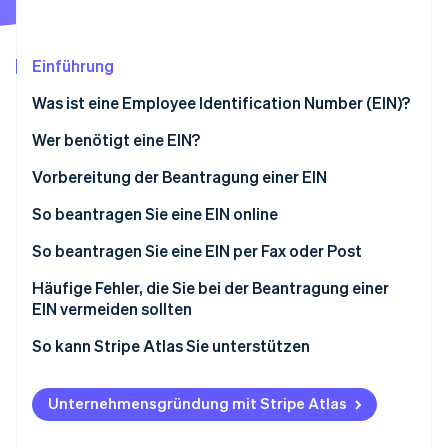
Betrugsprävention
Ecosystem
Atlas
Start-up-Gründung
Partner
Einführung
Stripe App-Marktplatz
Climate
Was ist eine Employee Identification Number (EIN)?
CO₂-Entnahme
Identity
Wer benötigt eine EIN?
Online-Identitätsprüfung
Vorbereitung der Beantragung einer EIN
So beantragen Sie eine EIN online
So beantragen Sie eine EIN per Fax oder Post
Stripe-Sessions 2026
Häufige Fehler, die Sie bei der Beantragung einer
Erfahren Sie, wie Stripe Lösungen für die Wirtschaft
Jetzt ansehen
EIN vermeiden sollten
Mehrere EINs für dieselbe juristische Person
So kann Stripe Atlas Sie unterstützen
Falsche oder widersprüchliche Angaben
Beantragung bei Atlas
Unternehmensgründung mit Stripe Atlas
Verlorenes oder fehlendes EIN-
Zahlungen und Bankgeschäfte vor Erhalt der EIN-
Bestätigungsschreiben
Nummer akzeptieren