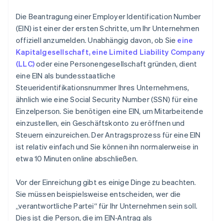
Probleme mit von Dritten benannten Personen
Erwerb von Gründeranteilen ohne Barmittel
Die Beantragung einer Employer Identification Number
(EIN) ist einer der ersten Schritte, um Ihr Unternehmen
Automatische Einreichung des 83(b)-
offiziell anzumelden. Unabhängig davon, ob Sie
eine
Steuerformulars
Kapitalgesellschaft, eine Limited Liability Company
Hochwertige rechtliche Unternehmensdokumente
(LLC)
oder eine Personengesellschaft gründen, dient
eine EIN als bundesstaatliche
Ein Jahr Stripe Payments kostenlos, plus
Steueridentifikationsnummer Ihres Unternehmens,
Partnergutschriften und Rabatte im Wert von
ähnlich wie eine Social Security Number (SSN) für eine
50.000 USD
Einzelperson. Sie benötigen eine EIN, um Mitarbeitende
einzustellen, ein Geschäftskonto zu eröffnen und
Steuern einzureichen. Der Antragsprozess für eine EIN
ist relativ einfach und Sie können ihn normalerweise in
etwa 10 Minuten online abschließen.
Vor der Einreichung gibt es einige Dinge zu beachten.
Sie müssen beispielsweise entscheiden, wer die
„verantwortliche Partei“ für Ihr Unternehmen sein soll.
Dies ist die Person, die im EIN-Antrag als