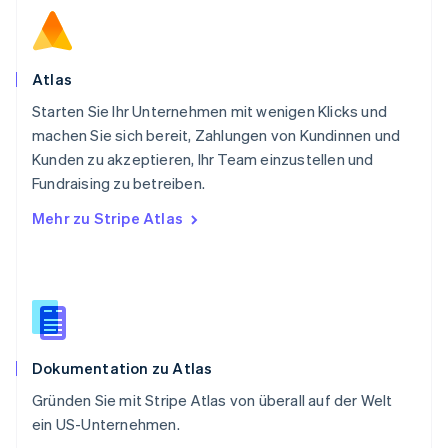
Rumänien
English
Schweden
Svenska
English
Atlas
Schweiz
Starten Sie Ihr Unternehmen mit wenigen Klicks und
Deutsch
Français
Italiano
English
machen Sie sich bereit, Zahlungen von Kundinnen und
Singapur
English
简体中文
Kunden zu akzeptieren, Ihr Team einzustellen und
Slowakei
Fundraising zu betreiben.
English
Mehr zu Stripe Atlas
Slowenien
English
Italiano
Sonderverwaltungsregion Hongkong,
China
English
简体中文
Spanien
Español
English
Dokumentation zu Atlas
Thailand
ไทย
English
Gründen Sie mit Stripe Atlas von überall auf der Welt
Tschechische Republik
ein US-Unternehmen.
English