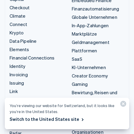
Embedded Finance
Checkout
Finanzautomatisierung
Climate
Globale Unternehmen
Connect
In-App-Zahlungen
Krypto
Marktplätze
Data Pipeline
Geldmanagement
Elements
Plattformen
Financial Connections
SaaS
Identity
KI-Unternehmen
Invoicing
Creator Economy
Issuing
Gaming
Link
Bewirtung, Reisen und
Managed Payments
Freizeit
You’re viewing our website for Switzerland, but it looks like
Zahlungslinks
Versicherungen
you’re in the United States.
Payments
Medien und Unterhaltung
Switch to the United States site
Payouts
Gemeinnützige
Organisationen
Radar