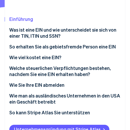
Betrugsprävention
Ecosystem
Atlas
Start-up-Gründung
Partner
Einführung
Stripe App-Marktplatz
Climate
Was ist eine EIN und wie unterscheidet sie sich von
CO₂-Entnahme
einer TIN, ITIN und SSN?
Identity
Online-Identitätsprüfung
So erhalten Sie als gebietsfremde Person eine EIN
Bestimmen Sie Ihre Berechtigung und
Wie viel kostet eine EIN?
Einschränkungen
Welche steuerlichen Verpflichtungen bestehen,
Das Formular SS-4 ausfüllen
nachdem Sie eine EIN erhalten haben?
Stripe-Sessions 2026
Erfahren Sie, wie Stripe Lösungen für die Wirtschaft
Erforderliche Informationen erfassen
Wie Sie Ihre EIN abmelden
Jetzt ansehen
Wählen Sie die Antragsmethode
Wie man als ausländisches Unternehmen in den USA
ein Geschäft betreibt
Anforderungen für gebietsfremde Personen, die
eine EIN beantragen
So kann Stripe Atlas Sie unterstützen
Beantragung bei Atlas
Unternehmensgründung mit Stripe Atlas