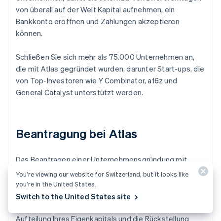
von überall auf der Welt Kapital aufnehmen, ein
Bankkonto eröffnen und Zahlungen akzeptieren
können.
Schließen Sie sich mehr als 75.000 Unternehmen an,
die mit Atlas gegründet wurden, darunter Start-ups, die
von Top-Investoren wie Y Combinator, a16z und
General Catalyst unterstützt werden.
Beantragung bei Atlas
Das Beantragen einer Unternehmensgründung mit
Atlas dauert weniger als 10 Minuten. Sie wählen Ihre
You’re viewing our website for Switzerland, but it looks like
Unternehmensstruktur aus, erfahren sofort, ob Ihr
you’re in the United States.
Unternehmensname verfügbar ist, und fügen bis zu vier
Switch to the United States site
Mitgründer/innen hinzu. Sie entscheiden auch über die
Aufteilung Ihres Eigenkapitals und die Rückstellung