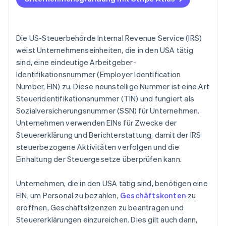
Akzeptieren von Zahlungen und Bankgeschäften
vor Erhalt der EIN
Bargeldloser Erwerb von Gründeranteilen
Die US-Steuerbehörde Internal Revenue Service (IRS)
weist Unternehmenseinheiten, die in den USA tätig
Automatische Einreichung des 83(b)-
sind, eine eindeutige Arbeitgeber-
Steuerformulars
Identifikationsnummer (Employer Identification
Hochwertige rechtliche Unternehmensdokumente
Number, EIN) zu. Diese neunstellige Nummer ist eine Art
Steueridentifikationsnummer (TIN) und fungiert als
Ein Jahr Stripe Payments kostenlos, plus
Sozialversicherungsnummer (SSN) für Unternehmen.
Partnergutschriften und Rabatte im Wert von
Unternehmen verwenden EINs für Zwecke der
50.000 USD
Steuererklärung und Berichterstattung, damit der IRS
steuerbezogene Aktivitäten verfolgen und die
Einhaltung der Steuergesetze überprüfen kann.
Unternehmen, die in den USA tätig sind, benötigen eine
EIN, um Personal zu bezahlen,
Geschäftskonten
zu
eröffnen, Geschäftslizenzen zu beantragen und
Steuererklärungen einzureichen. Dies gilt auch dann,