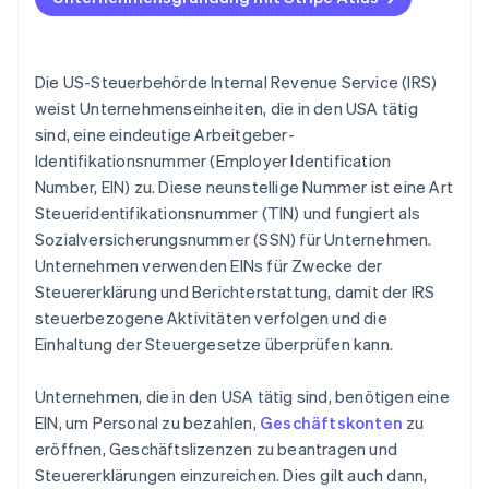
Akzeptieren von Zahlungen und Bankgeschäften
vor Erhalt der EIN
Bargeldloser Erwerb von Gründeranteilen
Die US-Steuerbehörde Internal Revenue Service (IRS)
weist Unternehmenseinheiten, die in den USA tätig
Automatische Einreichung des 83(b)-
sind, eine eindeutige Arbeitgeber-
Steuerformulars
Identifikationsnummer (Employer Identification
Hochwertige rechtliche Unternehmensdokumente
Number, EIN) zu. Diese neunstellige Nummer ist eine Art
Steueridentifikationsnummer (TIN) und fungiert als
Ein Jahr Stripe Payments kostenlos, plus
Sozialversicherungsnummer (SSN) für Unternehmen.
Partnergutschriften und Rabatte im Wert von
Unternehmen verwenden EINs für Zwecke der
50.000 USD
Steuererklärung und Berichterstattung, damit der IRS
steuerbezogene Aktivitäten verfolgen und die
Einhaltung der Steuergesetze überprüfen kann.
Unternehmen, die in den USA tätig sind, benötigen eine
EIN, um Personal zu bezahlen,
Geschäftskonten
zu
eröffnen, Geschäftslizenzen zu beantragen und
Steuererklärungen einzureichen. Dies gilt auch dann,