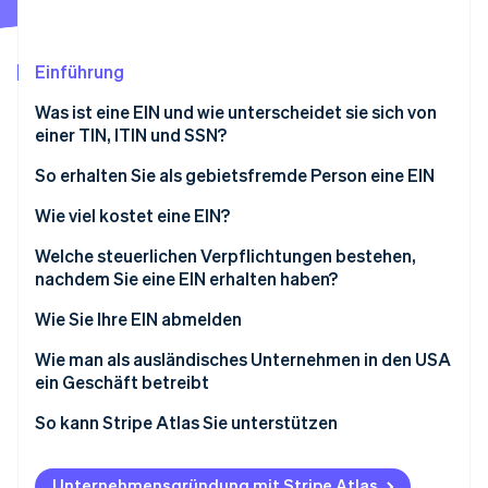
Betrugsprävention
Ecosystem
Atlas
Start-up-Gründung
Partner
Einführung
Stripe App-Marktplatz
Climate
Was ist eine EIN und wie unterscheidet sie sich von
CO₂-Entnahme
einer TIN, ITIN und SSN?
So erhalten Sie als gebietsfremde Person eine EIN
Bestimmen Sie Ihre Berechtigung und
Wie viel kostet eine EIN?
Einschränkungen
Stripe-Sessions 2026
Welche steuerlichen Verpflichtungen bestehen,
Erfahren Sie, wie Stripe Lösungen für die Wirtschaft
Das Formular SS-4 ausfüllen
nachdem Sie eine EIN erhalten haben?
Jetzt ansehen
Erforderliche Informationen erfassen
Wie Sie Ihre EIN abmelden
Wählen Sie die Antragsmethode
Wie man als ausländisches Unternehmen in den USA
ein Geschäft betreibt
Anforderungen für gebietsfremde Personen, die
eine EIN beantragen
So kann Stripe Atlas Sie unterstützen
Beantragung bei Atlas
Unternehmensgründung mit Stripe Atlas