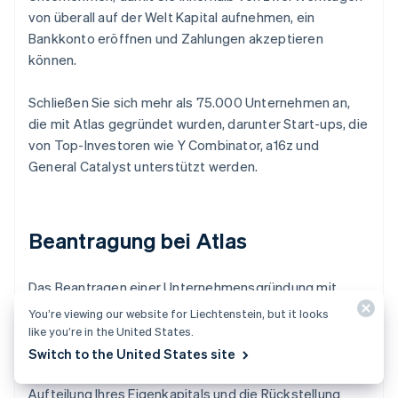
von überall auf der Welt Kapital aufnehmen, ein
Bankkonto eröffnen und Zahlungen akzeptieren
können.
Schließen Sie sich mehr als 75.000 Unternehmen an,
die mit Atlas gegründet wurden, darunter Start-ups, die
von Top-Investoren wie Y Combinator, a16z und
General Catalyst unterstützt werden.
Beantragung bei Atlas
Das Beantragen einer Unternehmensgründung mit
Atlas dauert weniger als 10 Minuten. Sie wählen Ihre
You’re viewing our website for Liechtenstein, but it looks
Unternehmensstruktur aus, erfahren sofort, ob Ihr
like you’re in the United States.
Unternehmensname verfügbar ist, und fügen bis zu vier
Switch to the United States site
Mitgründer/innen hinzu. Sie entscheiden auch über die
Aufteilung Ihres Eigenkapitals und die Rückstellung