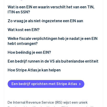
Oprichting van een start-up
Wat is een EIN en waarin verschilt het van een TIN,
Climate
ITIN en SSN?
Ecosysteem
CO₂-verwijdering
Zo vraag je als niet-ingezetene een EIN aan
Partners
Identity
Stripe App Marketplace
Online identiteitsverificatie
Bepaal of je in aanmerking komt en eventuele
Wat kost een EIN?
beperkingen
Welke fiscale verplichtingen heb je nadat je een EIN
Vul Formulier SS-4 in
hebt ontvangen?
De vereiste informatie verzamelen
Hoe beëindig je een EIN?
Stripe Sessions 2026
Ontdek hoe Stripe de economische infrastructuu
Kies een manier van aanvragen
Een bedrijf runnen in de VS als buitenlandse entiteit
Nu bekijken
Vereisten voor het aanvragen van een EIN als niet-
Hoe Stripe Atlas je kan helpen
ingezetene
Aanmelden bij Atlas
Een bedrijf oprichten met Stripe Atlas
Betalingen accepteren en bankieren voordat je EIN-
nummer arriveert
Aankoop van aandelen door de oprichter zonder
De Internal Revenue Service (IRS) wijst een uniek
contant geld