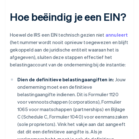
Hoe beëindig je een EIN?
Hoewel de IRS een EIN technisch gezien niet
annuleert
(het nummer wordt nooit opnieuw toegewezen en blijft
gekoppeld aan de juridische entiteit waaraan het is
afgegeven), sluiten deze stappen effectief het
belastingaccount van de onderneming bij de instantie:
Dien de definitieve belastingaangiften in:
Jouw
onderneming moet een definitieve
belastingaangifte indienen. Dit is Formulier 1120
voor vennootschappen (corporations), Formulier
1065 voor maatschappen (partnerships) en Bijlage
C (Schedule C, Formulier 1040) voor eenmanszaken
(sole proprietors). Vink het vakje aan dat aangeeft
dat dit een definitieve aangifte is. Als je
werknemers hebt, moet je ook de definitieve