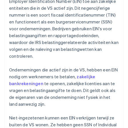
Employer Identification Number (EIN) toe aan zakelijke
entiteiten die in de VS actief zijn. Dit negencijferige
Automatische indiening van
nummer is een soort fiscaal identificatienummer (TIN)
belastingkeuzeformulier 83(b)
en functioneert als een burgerservicenummer (SSN)
Juridische documenten van wereldklasse
voor ondernemingen. Bedrijven gebruiken EIN's voor
belastingaangiften en rapportagedoeleinden,
Een gratis jaar Stripe Payments, plus $ 50.000 aan
waardoor de IRS belastinggerelateerde activiteiten kan
partnervoordelen en kortingen
volgen en de naleving van belastingwetten kan
controleren.
Ondernemingen die actief zijn in de VS, hebben een EIN
nodig om werknemers te betalen,
zakelijke
bankrekeningen
te openen, zakelijke licenties aan te
vragen en belastingaangifte te doen. Dit geldt ook als
de eigenaren van de onderneming niet fysiek in het
land aanwezig zijn.
Niet-ingezetenen kunnen een EIN verkrijgen terwijl ze
buiten de VS wonen. Ze hebben geen SSN of Individual