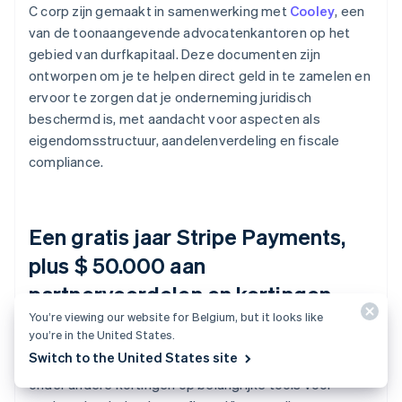
C corp zijn gemaakt in samenwerking met
Cooley
, een
van de toonaangevende advocatenkantoren op het
gebied van durfkapitaal. Deze documenten zijn
ontworpen om je te helpen direct geld in te zamelen en
ervoor te zorgen dat je onderneming juridisch
beschermd is, met aandacht voor aspecten als
eigendomsstructuur, aandelenverdeling en fiscale
compliance.
Een gratis jaar Stripe Payments,
plus $ 50.000 aan
partnervoordelen en kortingen
You’re viewing our website for Belgium, but it looks like
you’re in the United States.
Atlas werkt samen met
toppartners
om oprichters
Switch to the United States site
exclusieve kortingen en tegoeden te geven. Dit zijn
onder andere kortingen op belangrijke tools voor