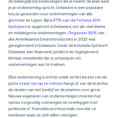
de belangrijkste beslissingen die je neemt de plek waar
je je onderneming opricht. Delaware is een populaire
Automatische indiening van
keuze geworden voor ondernemingen van alle
belastingkeuzeformulier 83(b)
groottes en typen. Bijna
67% van de Fortune 500-
Juridische bedrijfsdocumenten van wereldklasse
bedrijven
is opgericht in Delaware, net als veel kleine
en middelgrote ondernemingen.
Ongeveer 80%
van
Een gratis jaar Stripe Payments, plus $ 50.000 aan
alle Amerikaanse beursintroducties in 2023 was
partnervoordelen en kortingen
geregistreerd in Delaware. Sinds de koloniale tijd heeft
Delaware een financieel, juridisch en regelgevend
klimaat ontwikkeld dat is ontworpen om
ondernemingen aan te trekken.
Elke onderneming is echter uniek en het kiezen van de
juiste
staat om op te richten
hangt af van de branche,
de doelen van het bedrijf en de plannen voor groei.
Nieuwe eigenaren van ondernemingen moeten hun
opties zorgvuldig overwegen en overleggen met
juridische of financiële professionals voordat ze
beslissen waar ze zich willen vestigen.