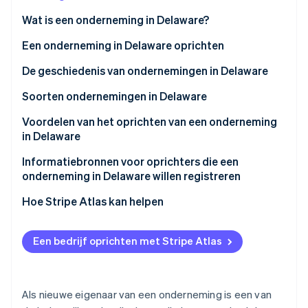
Oprichting van een start-up
Wat is een onderneming in Delaware?
Climate
Ecosysteem
Een onderneming in Delaware oprichten
CO₂-verwijdering
Partners
Identity
1. Kies een naam
De geschiedenis van ondernemingen in Delaware
Stripe App Marketplace
Online identiteitsverificatie
2. Dien de statuten in
Soorten ondernemingen in Delaware
3. Benoem een geregistreerde agent
Voordelen van het oprichten van een onderneming
in Delaware
4. Stel de statuten op
Stripe Sessions 2026
Bedrijfsvriendelijk rechtssysteem
Informatiebronnen voor oprichters die een
5. Vraag de benodigde licenties en vergunningen
Ontdek hoe Stripe de economische infrastructuu
onderneming in Delaware willen registreren
Nu bekijken
aan
Flexibel ondernemingsrecht
Hoe Stripe Atlas kan helpen
6. Houd een eerste vergadering van de raad van
Lage vennootschapsbelasting
bestuur
Aanmelden bij Atlas
Privacy
Een bedrijf oprichten met Stripe Atlas
7. Geef aandelen uit
Betalingen accepteren en bankieren voordat je EIN-
Toegang tot kapitaal
nummer arriveert
Reputatie
Aankoop van aandelen door de oprichter zonder
Als nieuwe eigenaar van een onderneming is een van
contant geld