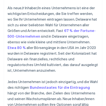
Reputation
Gründungsaktien ohne Einsatz eigener Mittel
Als neue/r Inhaber/in eines Unternehmens ist eine der
erwerben
wichtigsten Entscheidungen, die Sie treffen werden,
wo Sie Ihr Unternehmen eintragen lassen. Delaware hat
Automatische Einreichung des 83(b)-
sich zu einer beliebten Wahl für Unternehmen aller
Steuerformulars
Größen und Arten entwickelt. Fast
67 % der Fortune-
Hochwertige rechtliche Unternehmensdokumente
500-Unternehmen
sind in Delaware eingetragen,
ebenso wie viele kleine und mittlere Unternehmen.
Ein Jahr Stripe Payments kostenlos, plus
Etwa 80 %
aller Börsengänge in den USA im Jahr 2023
Partnergutschriften und Rabatte im Wert von
50.000 USD
wurden in Delaware registriert. Seit der Kolonialzeit hat
Delaware ein finanzielles, rechtliches und
regulatorisches Umfeld kultiviert, das darauf ausgelegt
ist, Unternehmen anzuziehen.
Jedes Unternehmen ist jedoch einzigartig, und die Wahl
des richtigen
Bundesstaates für die Eintragung
hängt von der Branche, den Zielen des Unternehmens
und seinen Wachstumsplänen ab. Neue Inhaber/innen
von Unternehmen sollten ihre Optionen sorgfältig