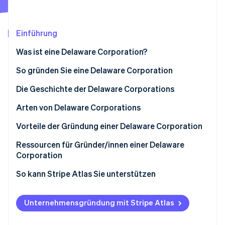
Betrugsprävention
Ecosystem
Atlas
Start-up-Gründung
Partner
Einführung
Stripe App-Marktplatz
Climate
Was ist eine Delaware Corporation?
CO₂-Entnahme
Identity
So gründen Sie eine Delaware Corporation
Online-Identitätsprüfung
1. Name der Gesellschaft wählen
Die Geschichte der Delaware Corporations
2. Gesellschaftsvertrag einreichen
Arten von Delaware Corporations
3. Ernennen Sie ein/e registrierte/n Vertreter/in
Vorteile der Gründung einer Delaware Corporation
Stripe-Sessions 2026
4. Satzung verfassen
Unternehmensfreundliches Rechtssystem
Ressourcen für Gründer/innen einer Delaware
Erfahren Sie, wie Stripe Lösungen für die Wirts
Jetzt ansehen
Corporation
5. Erforderliche Lizenzen und Genehmigungen
Flexibles Gesellschaftsrecht
einholen
So kann Stripe Atlas Sie unterstützen
Niedrige Körperschaftssteuern
6. Eine konstituierende Vorstandssitzung abhalten
Bei Atlas eine Unternehmensgründung beantragen
Datenschutz
Unternehmensgründung mit Stripe Atlas
7. Aktien ausgeben
Zahlungen und Bankgeschäfte vor Erhalt der EIN-
Zugang zu Kapital
Nummer nutzen