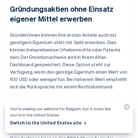
Gründungsaktien ohne Einsatz
eigener Mittel erwerben
Gründer/innen können ihre ersten Anteile auch mit
geistigem Eigentum statt mit Geld erwerben. Dies
können beispielsweise Urheberrechte oder Patente
sein. Der Erwerbsnachweis wird in Ihrem Atlas-
Dashboard gespeichert. Diese Option steht zur
Verfügung, wenn das geistige Eigentum einen Wert von
100 USD oder weniger hat. Bei höherem Wert empfiehlt
sich die Rücksprache mit einem Rechtsbeistand.
You’re viewing our website for Belgium, but it looks like
Automatische Einreichung des
you’re in the United States.
83(b)-Steuerformulars
Switch to the United States site