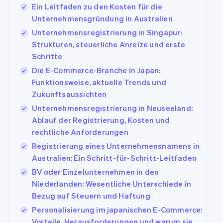
Betrugsprävention
Ein Leitfaden zu den Kosten für die
Ecosystem
Atlas
Unternehmensgründung in Australien
Start-up-Gründung
Partner
Unternehmensregistrierung in Singapur:
Stripe App-Marktplatz
Climate
Strukturen, steuerliche Anreize und erste
CO₂-Entnahme
Schritte
Identity
Die E-Commerce-Branche in Japan:
Online-Identitätsprüfung
Funktionsweise, aktuelle Trends und
Zukunftsaussichten
Unternehmensregistrierung in Neuseeland:
Ablauf der Registrierung, Kosten und
rechtliche Anforderungen
Stripe-Sessions 2026
Erfahren Sie, wie Stripe Lösungen für die Wir
Registrierung eines Unternehmensnamens in
Jetzt ansehen
Australien: Ein Schritt-für-Schritt-Leitfaden
BV oder Einzelunternehmen in den
Niederlanden: Wesentliche Unterschiede in
Bezug auf Steuern und Haftung
Personalisierung im japanischen E-Commerce:
Vorteile, Herausforderungen und warum sie