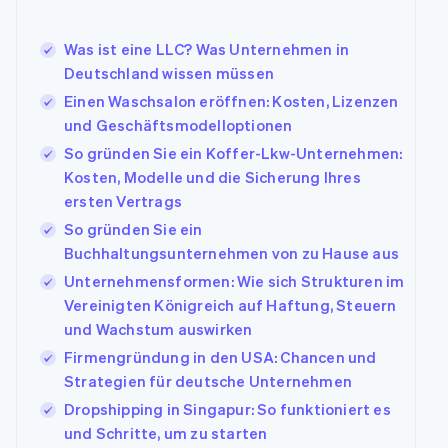
Data Pipeline
Marktplatz auf
Geldmanagement
Zugriff auf mehr als
Datensynchronisierung
Produkt-Roadmap
Grundlagen der
Plattformen
125
Stripe Sessions
Was ist eine LLC? Was Unternehmen in
Abonnementverwaltung
SaaS
Terminal
Karriere
Deutschland wissen müssen
Zahlungen vor Ort
Newsroom
So setzen Sie
Authorization
Einen Waschsalon eröffnen: Kosten, Lizenzen
Stripe Press
nutzungsbasierte
Boost
Abrechnung um
und Geschäftsmodelloptionen
Nach Branche
Optimierung der
Stablecoin-gestützte
Autorisierungsraten
So gründen Sie ein Koffer-Lkw-Unternehmen:
Karten ausgeben: So
Link
KI-Unternehmen
Kontakt
Kosten, Modelle und die Sicherung Ihres
geht´s
Beschleunigter
Creator Economy
Bereitstellung und
ersten Vertrags
Bezahlvorgang
Gaming
Verwaltung von
Sales-Team
Financial
Bewirtung, Reisen und
So gründen Sie ein
Diensten mit Agenten
kontaktieren
Connections
Freizeit
Partner werden
Buchhaltungsunternehmen von zu Hause aus
Verbundene
Versicherungen
Unternehmensformen: Wie sich Strukturen im
Medien und
Finanzdaten
Unterhaltung
Vereinigten Königreich auf Haftung, Steuern
Ressourcen
Gemeinnützige
und Wachstum auswirken
Organisationen
App-Integrationen
Fachdienstleistungen
Firmengründung in den USA: Chancen und
Mehr
Code-Beispiele
Öffentlicher Sektor
Strategien für deutsche Unternehmen
Product roadmap
Entwickler-Blog
Einzelhandel
Ausblick
API-Status
Dropshipping in Singapur: So funktioniert es
und Schritte, um zu starten
Radar