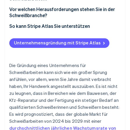
Abonnements oder Daueraufträge
Schriftliche Kostenvoranschläge
Vernetzung mit anderen Unternehmen
Vor welchen Herausforderungen stehen Sie in der
Persönliche Transaktionen
Schweißbranche?
Lokale Werbung
Körperliche Anforderungen
So kann Stripe Atlas Sie unterstützen
Online-Marktplätze
Saisonale Schwankungen
Bei Atlas eine Unternehmensgründung beantragen
Social Media und eine einfache Website
Unternehmensgründung mit Stripe Atlas
Burnout
Zahlungen und Bankgeschäfte vor Erhalt der EIN-
Empfehlungen und Mundpropaganda
Nummer nutzen
Preisgestaltung
Gründungsaktien ohne Einsatz eigener Mittel
Die Gründung eines Unternehmens für
Lieferschwierigkeiten
erwerben
Schweißarbeiten kann sich wie ein großer Sprung
anfühlen, vor allem, wenn Sie Jahre damit verbracht
Wettbewerb
Automatische Einreichung des 83(b)-
haben, Ihr Handwerk angestellt auszuüben. Es ist nicht
Steuerformulars
Sicherheitsrisiken
zu leugnen, dass in Bereichen wie dem Bauwesen, der
Hochwertige rechtliche Unternehmensdokumente
Kfz-Reparatur und der Fertigung ein stetiger Bedarf an
Aufsichtsrechtliche Bestimmungen
qualifizierten Schweißerinnen und Schweißern besteht:
Ein Jahr Stripe Payments kostenlos, plus
Es wird prognostiziert, dass der globale Markt für
Partnergutschriften und Rabatte im Wert von
50.000 USD
Schweißarbeiten von 2024 bis 2029 mit einer
durchschnittlichen jährlichen Wachstumsrate von