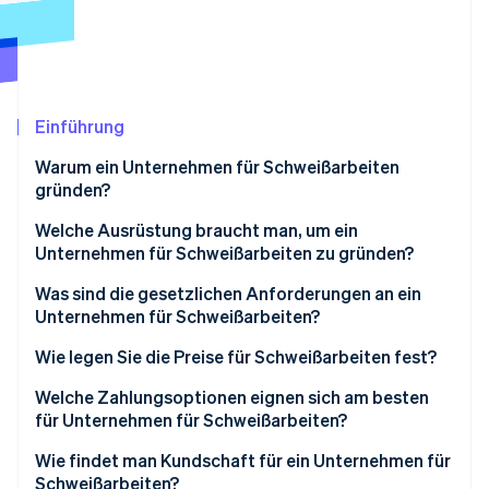
Betrugsprävention
Ecosystem
Atlas
Start-up-Gründung
Partner
Stripe App-Marktplatz
Climate
CO₂-Entnahme
Einführung
Identity
Warum ein Unternehmen für Schweißarbeiten
Online-Identitätsprüfung
gründen?
Welche Ausrüstung braucht man, um ein
Unternehmen für Schweißarbeiten zu gründen?
Schweißgerät(e)
Was sind die gesetzlichen Anforderungen an ein
Stripe-Sessions 2026
Erfahren Sie, wie Stripe Lösungen für die Wirts
Unternehmen für Schweißarbeiten?
Schutzausrüstung
Jetzt ansehen
Lizenzen und Genehmigungen
Wie legen Sie die Preise für Schweißarbeiten fest?
Basiswerkzeug
Zertifizierungen
Ermitteln Sie Ihre Kosten
Welche Zahlungsoptionen eignen sich am besten
Sonstiges
für Unternehmen für Schweißarbeiten?
Versicherung
Pauschale vs. Stundensatz
Digitale Rechnungen
Wie findet man Kundschaft für ein Unternehmen für
Sicherheitsbestimmungen
Marktübliche Preise
Schweißarbeiten?