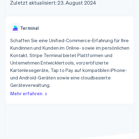
Data Pipeline
Zuletzt aktualisiert: 23. August 2024
Geldmanagement
Marktplatz auf
Zugriff auf mehr als
Datensynchronisierung
Produkt-Roadmap
Plattformen
Grundlagen der
125
Stripe Sessions
SaaS
Abonnementverwaltung
Terminal
Karriere
Zahlungen vor Ort
Newsroom
So setzen Sie
Terminal
Authorization
Stripe Press
nutzungsbasierte
Boost
Abrechnung um
Schaffen Sie eine Unified-Commerce-Erfahrung für Ihre
Nach Branche
Optimierung der
Stablecoin-gestützte
Autorisierungsraten
Kundinnen und Kunden im Online- sowie im persönlichen
Karten ausgeben: So
Link
KI-Unternehmen
Kontakt
geht´s
Kontakt. Stripe Terminal bietet Plattformen und
Beschleunigter
Creator Economy
Bereitstellung und
Unternehmen Entwicklertools, vorzertifizierte
Bezahlvorgang
Gaming
Verwaltung von
Sales-Team
Kartenlesegeräte, Tap to Pay auf kompatiblen iPhone-
Financial
Bewirtung, Reisen und
Diensten mit Agenten
kontaktieren
Connections
Freizeit
und Android-Geräten sowie eine cloudbasierte
Partner werden
Verbundene
Versicherungen
Geräteverwaltung.
Medien und
Finanzdaten
Unterhaltung
Mehr erfahren
Ressourcen
Gemeinnützige
Organisationen
Fachdienstleistungen
App-Integrationen
Mehr
Öffentlicher Sektor
Code-Beispiele
Product roadmap
Einzelhandel
Entwickler-Blog
Ausblick
API-Status
Radar