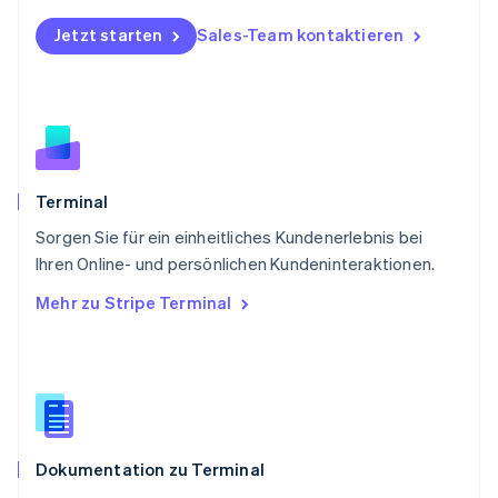
Polen
Jetzt starten
Sales-Team kontaktieren
English
Portugal
Português
English
Rumänien
English
Schweden
Svenska
English
Schweiz
Terminal
Deutsch
Français
Italiano
English
Sorgen Sie für ein einheitliches Kundenerlebnis bei
Singapur
English
简体中文
Ihren Online- und persönlichen Kundeninteraktionen.
Slowakei
Mehr zu Stripe Terminal
English
Slowenien
English
Italiano
Sonderverwaltungsregion Hongkong,
China
English
简体中文
Spanien
Dokumentation zu Terminal
Español
English
Thailand