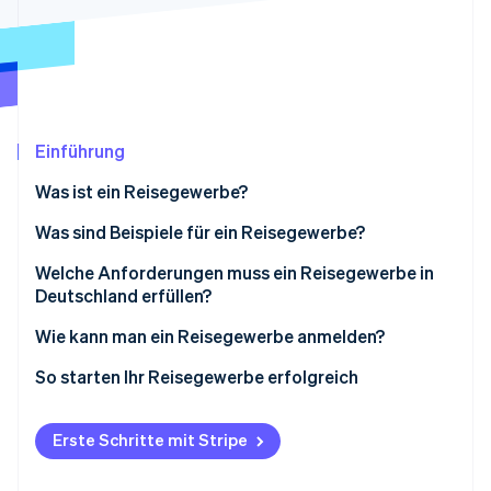
Betrugsprävention
Ecosystem
Atlas
Start-up-Gründung
Partner
Stripe App-Marktplatz
Climate
CO₂-Entnahme
Identity
Einführung
Online-Identitätsprüfung
Was ist ein Reisegewerbe?
Was sind Beispiele für ein Reisegewerbe?
Welche Anforderungen muss ein Reisegewerbe in
Stripe-Sessions 2026
Deutschland erfüllen?
Erfahren Sie, wie Stripe Lösungen für die Wirts
Gründen ohne Reisegewerbekarte
Wie kann man ein Reisegewerbe anmelden?
Jetzt ansehen
So starten Ihr Reisegewerbe erfolgreich
Erste Schritte mit Stripe