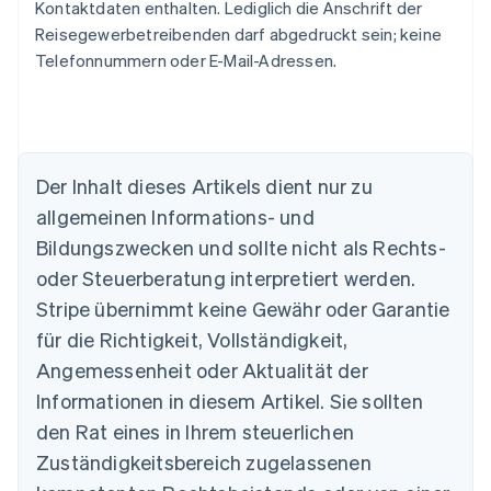
Kontaktdaten enthalten. Lediglich die Anschrift der
Reisegewerbetreibenden darf abgedruckt sein; keine
Telefonnummern oder E-Mail-Adressen.
Der Inhalt dieses Artikels dient nur zu
Australien
allgemeinen Informations- und
English
Belgien
Bildungszwecken und sollte nicht als Rechts-
Nederlands
Français
Deutsch
English
oder Steuerberatung interpretiert werden.
Brasilien
Stripe übernimmt keine Gewähr oder Garantie
Português
English
Bulgarien
für die Richtigkeit, Vollständigkeit,
English
Angemessenheit oder Aktualität der
Dänemark
Informationen in diesem Artikel. Sie sollten
English
Deutschland
den Rat eines in Ihrem steuerlichen
Deutsch
English
Zuständigkeitsbereich zugelassenen
Estland
English