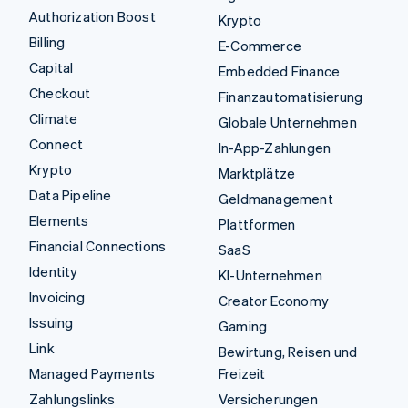
Authorization Boost
Krypto
Billing
E-Commerce
Capital
Embedded Finance
Checkout
Finanzautomatisierung
Climate
Globale Unternehmen
Connect
In-App-Zahlungen
Krypto
Marktplätze
Data Pipeline
Geldmanagement
Elements
Plattformen
Financial Connections
SaaS
Identity
KI-Unternehmen
Invoicing
Creator Economy
Issuing
Gaming
Link
Bewirtung, Reisen und
Managed Payments
Freizeit
Zahlungslinks
Versicherungen