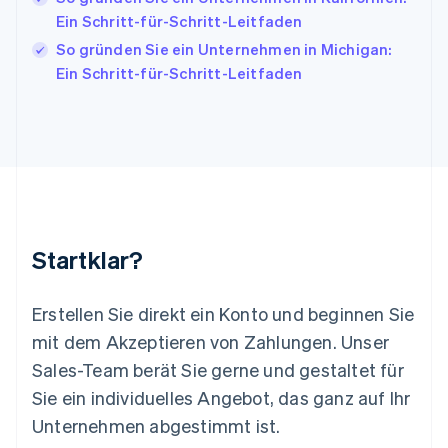
Lettland
Ein Schritt-für-Schritt-Leitfaden
English
So gründen Sie ein Unternehmen in Michigan:
Liechtenstein
Ein Schritt-für-Schritt-Leitfaden
Deutsch
English
Litauen
English
Luxemburg
Français
Deutsch
English
Malaysia
English
简体中文
Malta
English
Startklar?
Mexiko
Español
English
Neuseeland
Erstellen Sie direkt ein Konto und beginnen Sie
English
mit dem Akzeptieren von Zahlungen. Unser
Niederlande
Nederlands
English
Sales-Team berät Sie gerne und gestaltet für
Norwegen
Sie ein individuelles Angebot, das ganz auf Ihr
English
Österreich
Unternehmen abgestimmt ist.
Deutsch
English