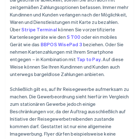
zeitgemäßen Zahlungsoptionen befassen. Immer mehr
Kundinnen und Kunden verlangen nach der Möglichkeit,
Waren und Dienstleistungen mit Karte zu bezahlen.
Über
Stripe Terminal
können Sie vorzertifizierte
Kartenlesegeräte wie den
S 700
oder ein mobiles
Gerät wie das
BBPOS WisePad 3
beziehen. Oder Sie
nehmen Kartenzahlungen mit Ihrem Smartphone
entgegen – in Kombination mit
Tap to Pay
. Auf diese
Weise können Sie Ihren Kundinnen und Kunden auch
unterwegs bargeldlose Zahlungen anbieten.
Schließlich gilt es, auf Ihr Reisegewerbe aufmerksam zu
machen. Die Gewerbeordnung sieht hierfür im Vergleich
zum stationären Gewerbe jedoch einige
Beschränkungen vor, da der Auftrag ausschließlich auf
Initiative der Reisegewerbetreibenden zustande
kommen darf. Gestattet ist nur eine allgemeine
Imagewerbung. Flyer dürfen beispielsweise keine