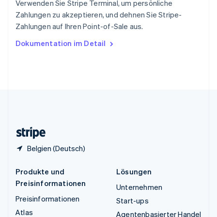
Verwenden Sie Stripe Terminal, um persönliche
ไทย
English
Zahlungen zu akzeptieren, und dehnen Sie Stripe-
Tschechische Republik
Zahlungen auf Ihren Point-of-Sale aus.
English
Ungarn
Dokumentation im Detail
English
Vereinigte Arabische Emirate
English
Vereinigte Staaten
English
Español
简体中文
Vereinigtes Königreich
English
Zypern
English
Belgien (Deutsch)
Produkte und
Lösungen
Preisinformationen
Unternehmen
Preisinformationen
Start-ups
Atlas
Agentenbasierter Handel