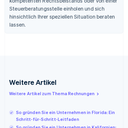
kompetenten Rechtsbeistands oder von einer
Festlandchina
Steuerberatungsstelle einholen und sich
简体中文
English
Finnland
hinsichtlich Ihrer speziellen Situation beraten
English
Svenska
lassen.
Frankreich
Français
English
Gibraltar
English
Griechenland
English
Indien
English
Irland
Weitere Artikel
English
Italien
Italiano
English
Weitere Artikel zum Thema Rechnungen
Japan
日本語
English
Kanada
So gründen Sie ein Unternehmen in Florida: Ein
English
Français
Schritt-für-Schritt-Leitfaden
Kroatien
English
Italiano
So gründen Sie ein Unternehmen in Kalifornien: