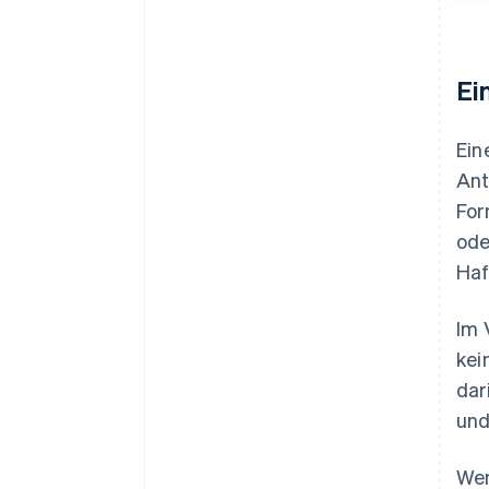
Ei
Ein
Ant
For
ode
Haf
Im 
kei
dar
und
Wen