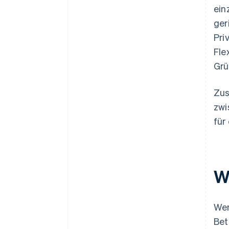
ein
ger
Pri
Fle
Grü
Zus
zwi
für
W
Wen
Bet