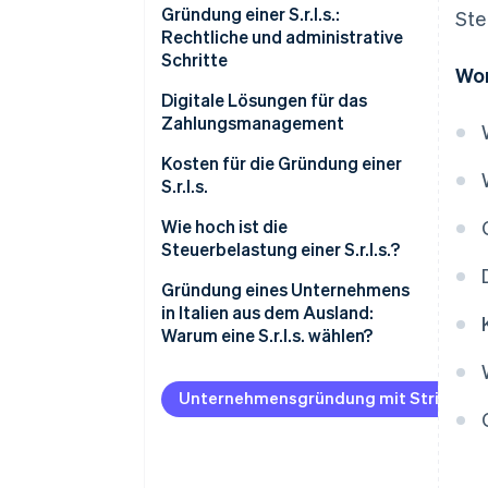
Wesentliche Unterschiede zu
Gründung einer S.r.l.s.:
Ste
Ein-Personen-S.r.l.s.: Für
Personengesellschaften
Rechtliche und administrative
selbstständige Unternehmen
Schritte
Wor
Wesentliche Unterschiede zu
anderen Unternehmensformen
Überprüfung der
Digitale Lösungen für das
Altersvoraussetzungen
Zahlungsmanagement
Was sind die Vorteile einer
S.r.l.s.?
Wahl des Namens und
Kosten für die Gründung einer
Unternehmenszwecks
S.r.l.s.
Entwurf der Gründungsurkunde
Wie viel Kapital ist für die
Wie hoch ist die
und Satzung
Gründung einer S.r.l.s.
Steuerbelastung einer S.r.l.s.?
erforderlich?
Unterzeichnung beim Notar
IRES
Gründung eines Unternehmens
in Italien aus dem Ausland:
Eintragung im Handelsregister
IRAP
Warum eine S.r.l.s. wählen?
Beglaubigte Bekanntmachung
Mehrwertsteuer
der Geschäftsaufnahme (SCIA)
Unternehmensgründung mit Stripe Atl
Quellensteuer auf Dividenden
einreichen
INPS
Abschluss der Einheitlichen
Unternehmensmeldung