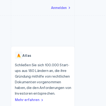
Anmelden
Ressourcen
Ecosystem
Kontakt
nd Marktplätze
Mehr
App-Integrationen
Partner
Sales-Team kontaktieren
Product roadmap
Code-Beispiele
Stripe App-Marktplatz
Partner werden
Ausblick
 Plattformen
Entwickler-Blog
 platforms
eit
API-Status
Radar
Betrugsprävention
eistungen
Atlas
Atlas
onen
virtuelle Karten
Start-up-Gründung
Schließen Sie sich 100.000 Start-
ups aus 180 Ländern an, die ihre
Climate
CO₂-Entnahme
Gründung mithilfe von rechtlichen
Dokumenten vorgenommen
Identity
Online-Identitätsprüfung
haben, die den Anforderungen von
Investoren entsprechen.
Mehr erfahren