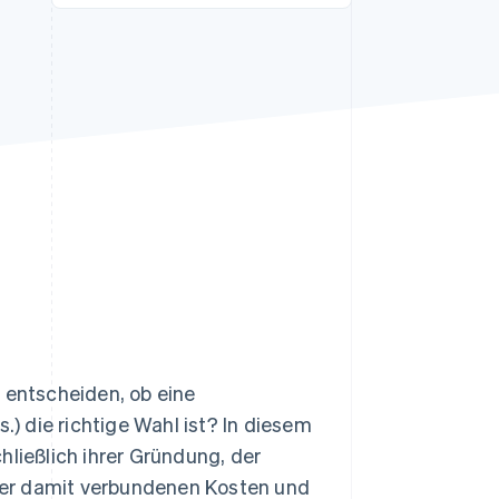
Stripe-Sessions 2026
Erfahren Sie, wie Stripe
Lösungen für die
Wirtschaftsinfrastruktur
für KI aufbaut.
Jetzt ansehen
entscheiden, ob eine
.) die richtige Wahl ist? In diesem
chließlich ihrer Gründung, der
der damit verbundenen Kosten und