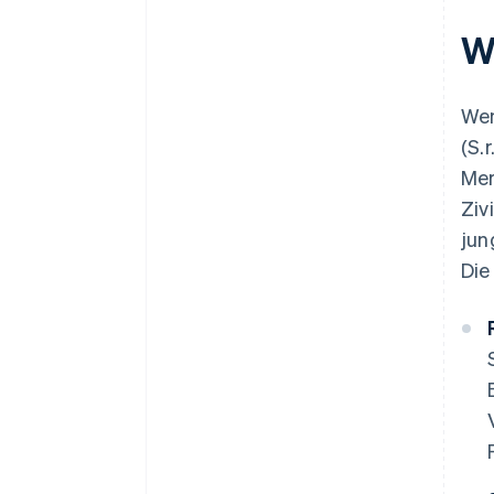
(ComUnica) und Aufnahme des
Betriebs
Wa
Einholung spezifischer Lizenzen
und Zertifizierungen
Wen
Wie lange dauert die Gründung
(S.
einer S.r.l.s.?
Mer
Kann man eine S.r.l.s. online
Ziv
gründen?
jun
Die