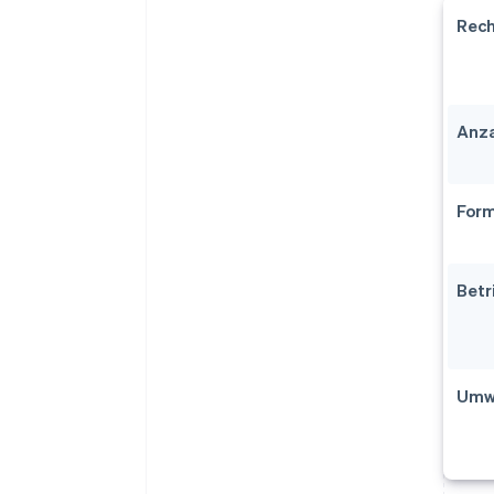
Rech
Anza
Form
Betr
Umwa