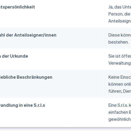
tspersönlichkeit
Ja, das Unt
Person, die
Anteilseign
hl der Anteilseigner/innen
Diese könn
bestehen.
 der Urkunde
Sie ist öff
Verwaltung
iebliche Beschränkungen
Keine Einsc
können onl
führen, Die
ndlung in eine S.r.l.s
Eine S.r.l.s
einfachen B
gewöhnliche