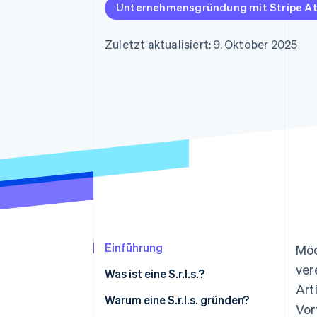
Optimierung der
Datensynchronisier
Unternehmensgründung mit Stripe At
Autorisierungsraten
Link
Beschleunigter Bezahlvorgang
Zuletzt aktualisiert: 9. Oktober 2025
Financial Connections
Verbundene Finanzdaten
Einführung
Möc
ver
Was ist eine S.r.l.s.?
Art
Das rechtliche Profil einer S.r.l.s.
Warum eine S.r.l.s. gründen?
Vor
auf einen Blick