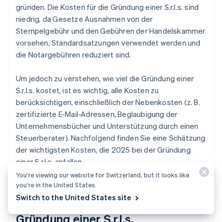
gründen. Die Kosten für die Gründung einer S.r.l.s. sind
niedrig, da Gesetze Ausnahmen von der
Stempelgebühr und den Gebühren der Handelskammer
vorsehen, Standardsatzungen verwendet werden und
die Notargebühren reduziert sind.
Um jedoch zu verstehen, wie viel die Gründung einer
S.r.l.s. kostet, ist es wichtig, alle Kosten zu
berücksichtigen, einschließlich der Nebenkosten (z. B.
zertifizierte E-Mail-Adressen, Beglaubigung der
Unternehmensbücher und Unterstützung durch einen
Steuerberater). Nachfolgend finden Sie eine Schätzung
der wichtigsten Kosten, die 2025 bei der Gründung
einer S.r.l.s. anfallen.
You’re viewing our website for Switzerland, but it looks like
you’re in the United States.
Switch to the United States site
Wie viel Kapital ist für die
Gründung einer S.r.l.s.