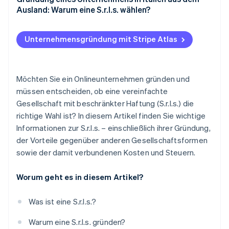
Ausland: Warum eine S.r.l.s. wählen?
Eintragung im Handelsregister
IRAP
Beglaubigte Bekanntmachung der
Mehrwertsteuer
Unternehmensgründung mit Stripe Atlas
Geschäftsaufnahme (SCIA) einreichen
Quellensteuer auf Dividenden
Abschluss der Einheitlichen Unternehmensmeldung
INPS
(ComUnica) und Aufnahme des Betriebs
Möchten Sie ein Onlineunternehmen gründen und
müssen entscheiden, ob eine vereinfachte
Einholung spezifischer Lizenzen und
Gesellschaft mit beschränkter Haftung (S.r.l.s.) die
Zertifizierungen
richtige Wahl ist? In diesem Artikel finden Sie wichtige
Wie lange dauert die Gründung einer S.r.l.s.?
Informationen zur S.r.l.s. – einschließlich ihrer Gründung,
der Vorteile gegenüber anderen Gesellschaftsformen
Kann man eine S.r.l.s. online gründen?
sowie der damit verbundenen Kosten und Steuern.
Worum geht es in diesem Artikel?
Was ist eine S.r.l.s.?
Warum eine S.r.l.s. gründen?