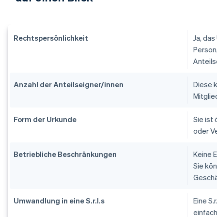
Rechtspersönlichkeit
Ja, das
Person,
Anteils
Anzahl der Anteilseigner/innen
Diese 
Mitgli
Form der Urkunde
Sie ist
oder V
Betriebliche Beschränkungen
Keine E
Sie kön
Geschäf
Umwandlung in eine S.r.l.s
Eine S.
einfach