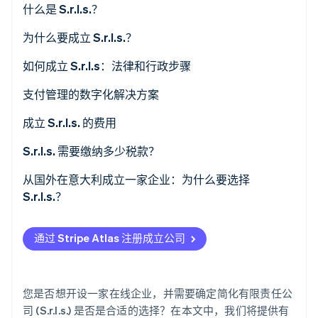
什么是 S.r.l.s.？
了解 Stripe 如何为 AI 构建经济基础设施。
立即观看
S.r.l.s. 法律概况一览
为什么要成立 S.r.l.s.？
单一股东 S.r.l.s.：适合独立企业
与合伙企业的主要区别
如何成立 S.r.l.s：法律和行政步骤
与其他公司的主要区别
核实年龄要求
支付管理的数字化解决方案
S.r.l.s. 的优势是什么？
选择名称和企业宗旨
成立 S.r.l.s. 的费用
起草公司章程和细则
成立 S.r.l.s. 需要多少资金？
S.r.l.s. 需要缴纳多少税款？
在公证人面前签署文件
意大利企业所得税 (IRES)
从国外在意大利成立一家企业：为什么要选择
S.r.l.s.？
在商业登记处登记
地区生产活动税 (IRAP)
提交经认证的业务启动通知 (SCIA)
增值税
通过 Stripe Atlas 注册成立公司
完成单一企业通信 (ComUnica) 申报并启动运营
股息预提税
INPS
获取特定许可证和认证
您是否想开设一家在线企业，并需要确定简化有限责任公
司 (S.r.l.s.) 是否是合适的选择？在本文中，我们将提供有