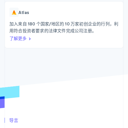
化
Stripe Sigma
产品路线图
SaaS
自定义报告
Link
Sessions 年度大会
加速结账
Data Pipeline
Atlas
招聘
数据同步
资讯中心
资源
加入来自 180 个国家/地区的 10 万家初创企业的行列，利
Stripe Press
按行业
用符合投资者要求的法律文件完成公司注册。
应用集成
了解更多
AI 企业
代码示例
更多
创作者经济
开发者博客
联系
Product roadmap
游戏
API 状态
了解未来规划
酒店、旅游与休闲
联系销售
保险
Radar
成为合作伙伴
媒体与娱乐
欺诈防范
非营利组织
Atlas
专业服务
初创企业注册
公共部门
零售
Climate
碳移除
生态系统
合作伙伴
导言
Stripe App Marketplace
Stripe Sessions 2026