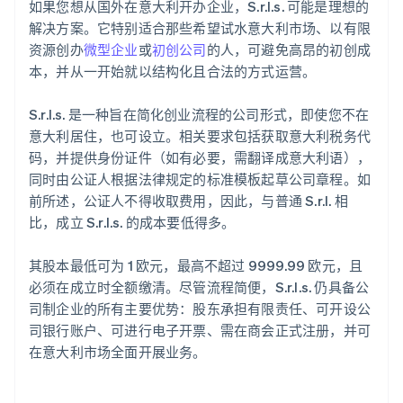
如果您想从国外在意大利开办企业，S.r.l.s. 可能是理想的
解决方案。它特别适合那些希望试水意大利市场、以有限
资源创办
微型企业
或
初创公司
的人，可避免高昂的初创成
本，并从一开始就以结构化且合法的方式运营。
S.r.l.s. 是一种旨在简化创业流程的公司形式，即使您不在
意大利居住，也可设立。相关要求包括获取意大利税务代
阿联酋
码，并提供身份证件（如有必要，需翻译成意大利语），
English
同时由公证人根据法律规定的标准模板起草公司章程。如
爱尔兰
前所述，公证人不得收取费用，因此，与普通 S.r.l. 相
English
爱沙尼亚
比，成立 S.r.l.s. 的成本要低得多。
English
奥地利
其股本最低可为 1 欧元，最高不超过 9999.99 欧元，且
Deutsch
English
必须在成立时全额缴清。尽管流程简便，S.r.l.s. 仍具备公
澳大利亚
司制企业的所有主要优势：股东承担有限责任、可开设公
English
巴西
司银行账户、可进行电子开票、需在商会正式注册，并可
Português
English
在意大利市场全面开展业务。
保加利亚
English
比利时