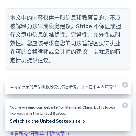
Nederlands
Français
Deutsch
English
波兰
本文中的内容仅供一般信息和教育目的，不应
English
丹麦
被解释为法律或税务建议。Stripe 不保证或担
English
保文章中信息的准确性、完整性、充分性或时
德国
效性。您应该寻求在您的司法管辖区获得执业
Deutsch
English
法国
许可的合格律师或会计师的建议，以就您的特
Français
English
定情况提供建议。
芬兰
English
Svenska
荷兰
Nederlands
English
本网站展示的产品和服务仅供信息参考，并不在中国大陆提供
加拿大
English
Français
捷克
English
You’re viewing our website for Mainland China, but it looks
克罗地亚
like you’re in the United States.
English
Italiano
更多文章
Switch to the United States site
拉脱维亚
English
查看所有“开账单”相关文章
立陶宛