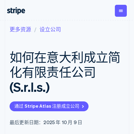
更多资源
设立公司
按企业阶段
文档
学习
支付
营收
资金管
平台
理
易市
大型企业
Stripe 文档
博客
Payments
Billing
初创企业
API 参考文档
客户案例
如何在意大利成立简
在线支付
经常性收入
Global
Conn
库与 SDK
指南
Payment links
Metronome
Payouts
Stripe Apps
按用量计费
平台
化有限责任公司
无代码支付
Subscriptions
向第三
按应用场景
Checkout
方打款
支持
预构建支付界
订阅管理
(S.r.l.s.)
指南
智能体商务
面
Invoicing
加密货币
获取支持
一次性或定期
Elements
电子商务
接受线上付款
托管支持方案
灵活的 UI 组件
账单
嵌入式金融
实施预置结账流程
专业服务
支付方式
Tax
通过 Stripe Atlas 注册成立公司
财务自动化
构建平台或交易市场
支持 125 种以
销售税和增值
全球化企业
管理订阅
上
税自动化
应用内支付
提供按用量计费
Authorization
Revenue
最后更新日期：2025 年 10 月 9 日
交易市场
发行稳定币支持的支付卡
Boost
Recognition
公司
资金管理
通过智能体配置和管理服
支付成功率优
会计自动化
平台
务