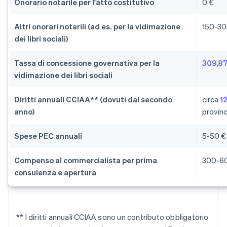
Onorario notarile per l'atto costitutivo
0 €
Altri onorari notarili (ad es. per la vidimazione
150-30
dei libri sociali)
Tassa di concessione governativa per la
309,87
vidimazione dei libri sociali
Diritti annuali CCIAA** (dovuti dal secondo
circa
1
anno)
provinc
Spese PEC annuali
5-50 €
Compenso al commercialista per prima
300-6
consulenza e apertura
** I diritti annuali CCIAA sono un contributo obbligatorio