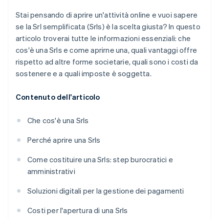
Licenze e certificazioni specifiche
Contributi INPS
Stai pensando di aprire un'attività online e vuoi sapere
se la Srl semplificata (Srls) è la scelta giusta? In questo
Quanto tempo ci vuole per aprire una Srls?
articolo troverai tutte le informazioni essenziali: che
È possibile aprire una Srls online?
cos'è una Srls e come aprirne una, quali vantaggi offre
rispetto ad altre forme societarie, quali sono i costi da
sostenere e a quali imposte è soggetta.
Contenuto dell'articolo
Che cos'è una Srls
Perché aprire una Srls
Come costituire una Srls: step burocratici e
amministrativi
Soluzioni digitali per la gestione dei pagamenti
Costi per l'apertura di una Srls