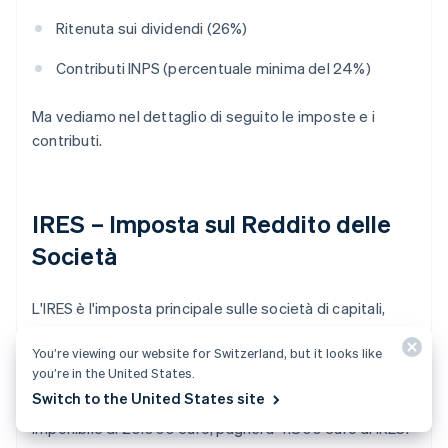
Ritenuta sui dividendi (26%)
Contributi INPS (percentuale minima del 24%)
Ma vediamo nel dettaglio di seguito le imposte e i
contributi.
IRES – Imposta sul Reddito delle
Società
L'IRES è l'imposta principale sulle società di capitali,
compresa la Srls. Si applica all'utile netto d'esercizio,
You’re viewing our website for Switzerland, but it looks like
cioè alla differenza tra ricavi e costi deducibili.
you’re in the United States.
L'aliquota attualmente in vigore è del 24%. Ad
Switch to the United States site
esempio: se a fine anno la Srls registra un utile
imponibile di 20.000 euro, pagherà 4.800 euro di IRES.