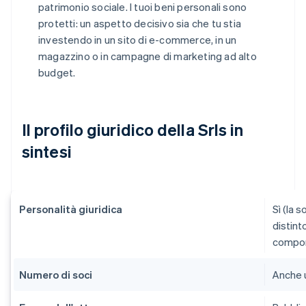
patrimonio sociale. I tuoi beni personali sono
protetti: un aspetto decisivo sia che tu stia
investendo in un sito di e-commerce, in un
magazzino o in campagne di marketing ad alto
budget.
Il profilo giuridico della Srls in
sintesi
Personalità giuridica
Sì (la 
distint
compo
Numero di soci
Anche 