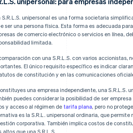
R.L.S. unipersonal: para empresas indepe
 S.R.L.S. unipersonal es una forma societaria simplifi
e ser una persona física. Esta forma es adecuada pa
resas de comercio electrónico o servicios en línea, de
ponsabilidad limitada.
comparación con una S.R.L.S. con varios accionistas, n
ortantes. El único requisito específico es indicar clara
atutos de constitución y en las comunicaciones oficia
constituyes una empresa independiente, una S.R.L.S. un
bién puedes considerar la posibilidad de ser empresa 
os y acceso al régimen de
tarifa plana
, pero no proteg
ernativa es la S.R.L. unipersonal ordinaria, que permite 
gestión corporativa. También implica costos de constit
 altos que una S.R.L.S.