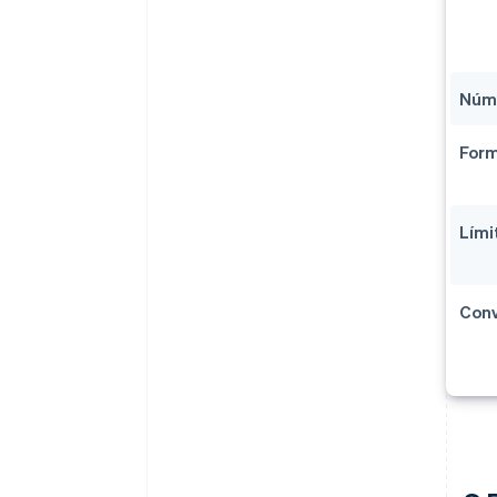
Núme
Form
Lími
Conv