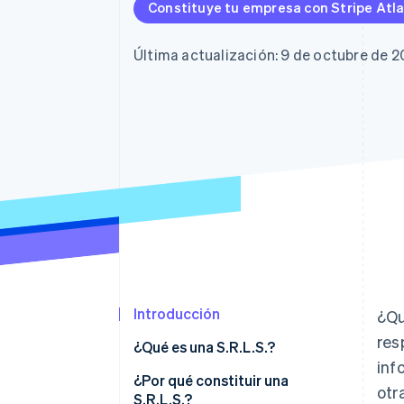
Constituye tu empresa con Stripe Atl
Última actualización: 9 de octubre de 
Introducción
¿Qu
res
¿Qué es una S.R.L.S.?
inf
El perfil legal de una S.R.L.S. de
¿Por qué constituir una
otr
un vistazo
S.R.L.S.?