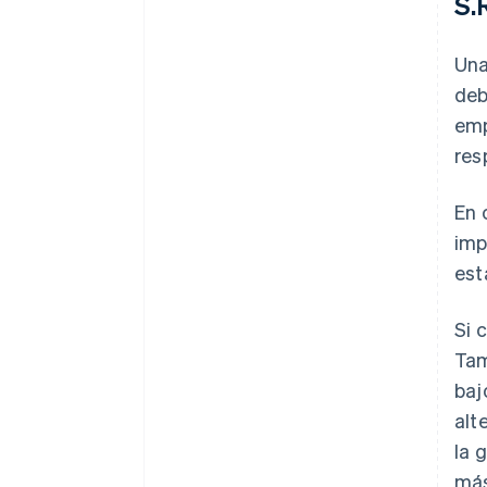
S.
Una
deb
emp
res
En 
imp
est
Si 
Tam
baj
alt
la 
más