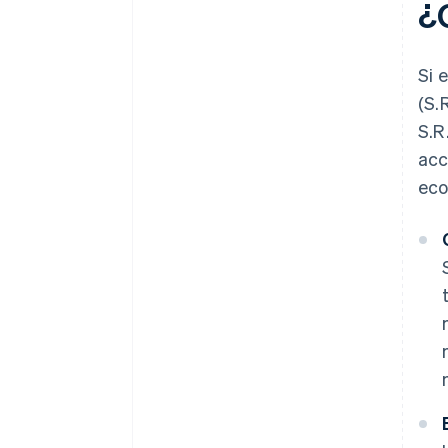
¿
Obtener licencias y
certificaciones específicas
Si 
¿Cuánto tiempo lleva la
(S.
constitución de una S. R. L. S.?
S.R
¿Se puede constituir una
acc
S. R. L. S. en línea?
eco