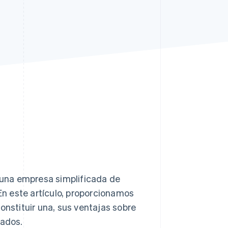
Sesiones de Stripe
2026
Descubre cómo Stripe
construye la
infraestructura
económica para la IA.
Mirar ahora
i una empresa simplificada de
 En este artículo, proporcionamos
onstituir una, sus ventajas sobre
rados.