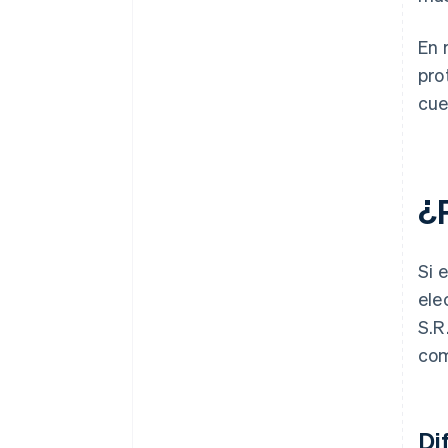
En 
pro
cue
¿P
Si 
ele
S.R
com
Di