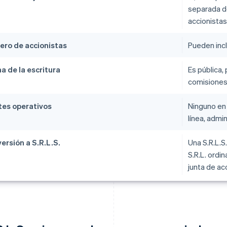
separada de
accionistas
ro de accionistas
Pueden incl
a de la escritura
Es pública,
comisiones 
tes operativos
Ninguno en 
línea, admin
ersión a S.R.L.S.
Una S.R.L.S
S.R.L. ordi
junta de ac