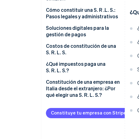
S.R.L.S. unipersonal: para
Diferencias clave de las
Cómo constituir una S. R .L. S.:
¿Qu
empresas independientes
asociaciones
Pasos legales y administrativos
Diferencias clave con otras
Verificar los requisitos de edad
Soluciones digitales para la
corporaciones
gestión de pagos
Elegir el nombre y el propósito
¿Cuáles son las ventajas de una
social
Costos de constitución de una
S.R.L.S.?
S. R. L. S.
Preparar los estatutos de
constitución
¿Cuánto dinero es necesario
¿Qué impuestos paga una
para constituir una S. R. L. S.?
S. R. L. S.?
Firma con el notario
IRES
Constitución de una empresa en
Inscribirse en el registro de
Italia desde el extranjero: ¿Por
negocios
IRAP
qué elegir una S. R. L. S.?
Presentar la Notificación oficial
IVA
de inicio de empresa (SCIA)
Constituye tu empresa con Stripe Atla
Retención fiscal a cuenta sobre
Completar la Comunicación
dividendos
Única de Empresa (ComUnica) y
INPS
startup operativa