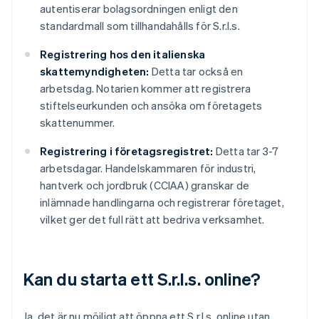
autentiserar bolagsordningen enligt den
standardmall som tillhandahålls för S.r.l.s.
Registrering hos den italienska
skattemyndigheten:
Detta tar också en
arbetsdag. Notarien kommer att registrera
stiftelseurkunden och ansöka om företagets
skattenummer.
Registrering i företagsregistret:
Detta tar 3-7
arbetsdagar. Handelskammaren för industri,
hantverk och jordbruk (CCIAA) granskar de
inlämnade handlingarna och registrerar företaget,
vilket ger det full rätt att bedriva verksamhet.
Kan du starta ett S.r.l.s. online?
Ja, det är nu möjligt att öppna ett S.r.l.s. online utan