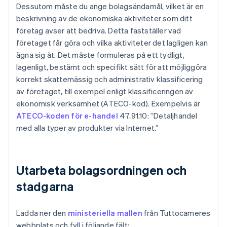
Dessutom måste du ange bolagsändamål, vilket är en
beskrivning av de ekonomiska aktiviteter som ditt
företag avser att bedriva. Detta fastställer vad
företaget får göra och vilka aktiviteter det lagligen kan
ägna sig åt. Det måste formuleras på ett tydligt,
lagenligt, bestämt och specifikt sätt för att möjliggöra
korrekt skattemässig och administrativ klassificering
av företaget, till exempel enligt klassificeringen av
ekonomisk verksamhet (ATECO-kod). Exempelvis är
ATECO-koden för e-handel
47.91.10: ”Detaljhandel
med alla typer av produkter via Internet.”
Utarbeta bolagsordningen och
stadgarna
Ladda ner den
ministeriella mallen
från Tuttocameres
webbplats och fyll i följande fält: