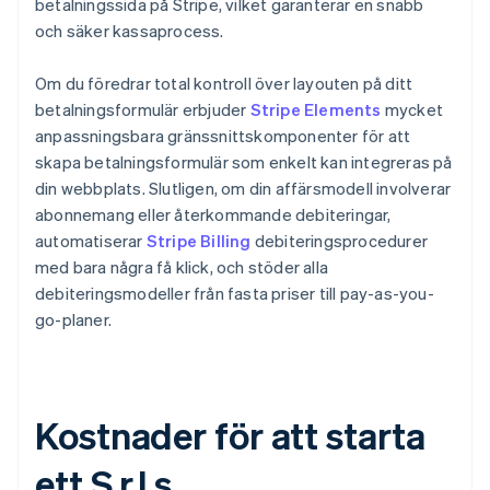
betalningssida på Stripe, vilket garanterar en snabb
och säker kassaprocess.
Om du föredrar total kontroll över layouten på ditt
betalningsformulär erbjuder
Stripe Elements
mycket
anpassningsbara gränssnittskomponenter för att
skapa betalningsformulär som enkelt kan integreras på
din webbplats. Slutligen, om din affärsmodell involverar
abonnemang eller återkommande debiteringar,
automatiserar
Stripe Billing
debiteringsprocedurer
med bara några få klick, och stöder alla
debiteringsmodeller från fasta priser till pay-as-you-
go-planer.
Kostnader för att starta
ett S.r.l.s.