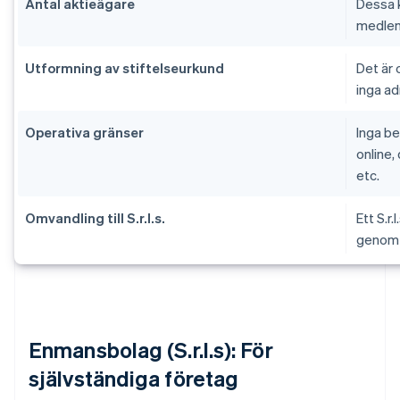
Antal aktieägare
Dessa 
medle
Utformning av stiftelseurkund
Det är 
inga ad
Operativa gränser
Inga be
online, 
etc.
Omvandling till S.r.l.s.
Ett S.r.
genom 
Enmansbolag (S.r.l.s): För
självständiga företag