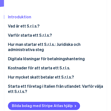
Identitetsverifiering online
Partner
Stripe App Marketplace
Introduktion
Vad är ett S.r.l.s.?
Stripe Sessions 2026
Se hur Stripe bygger den ekonomiska inf
En översikt över den juridiska profilen för ett S.r.l.s.
Varför starta ett S.r.l.s.?
Titta nu
Enmansbolag (S.r.l.s): För självständiga företag
Viktiga skillnader jämfört med partnerskap
Hur man startar ett S.r.l.s.: Juridiska och
administrativa steg
Viktiga skillnader jämfört med andra bolagsformer
Verifiera ålderskrav
Digitala lösningar för betalningshantering
Vilka är fördelarna med ett S.r.l.s.?
Välj namn och bolagsändamål
Kostnader för att starta ett S.r.l.s.
Utarbeta bolagsordningen och stadgarna
Hur mycket pengar krävs för att starta ett S.r.l.s.?
Hur mycket skatt betalar ett S.r.l.s.?
Underteckna hos notarien
IRES
Starta ett företag i Italien från utlandet: Varför välja
ett S.r.l.s.?
Registrera dig i företagsregistret
IRAP
Skicka in den certifierade anmälan om
Moms
Bilda bolag med Stripe Atlas hjälp
företagsstart (SCIA)