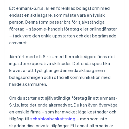
Ett enmans-S.r.l.s. är en förenklad bolagsform med
endast en aktieägare, som måste vara en fysisk
person. Denna form passar bra för självständiga
företag – såsom e-handelsföretag eller onlinetjänster
– tack vare den enkla uppstarten och det begränsade
ansvaret.
Jämfört med ett S.r.l.s. med flera aktieägare finns det
inga större operativa skillnader. Det enda specifika
kravet är att tydligt ange den enda aktieägaren i
bolagsordningen och i officiell kommunikation med
handelskammaren.
Om du startar ett självständigt företag är ett enmans-
S.r.l.s. inte det enda alternativet. Du kan även överväga
en enskild firma – som har mycket låga kostnader och
tillgång till
schablonbeskattning
– men som inte
skyddar dina privata tillgångar. Ett annat alternativ är