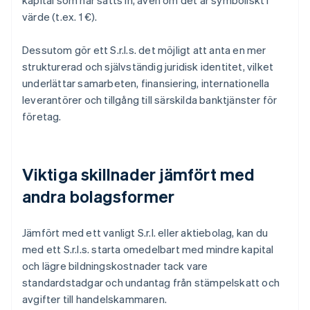
kapital som har satts in, även om det är symboliskt i
värde (t.ex. 1 €).
Dessutom gör ett S.r.l.s. det möjligt att anta en mer
strukturerad och självständig juridisk identitet, vilket
underlättar samarbeten, finansiering, internationella
leverantörer och tillgång till särskilda banktjänster för
företag.
Viktiga skillnader jämfört med
andra bolagsformer
Jämfört med ett vanligt S.r.l. eller aktiebolag, kan du
med ett S.r.l.s. starta omedelbart med mindre kapital
och lägre bildningskostnader tack vare
standardstadgar och undantag från stämpelskatt och
avgifter till handelskammaren.