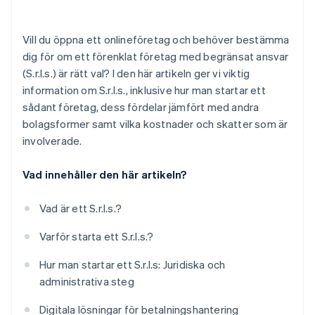
Källskatt på utdelning
Slutför ComUnica (enhetlig företagsanmälan) och
INPS
starta den operationella verksamheten
Vill du öppna ett onlineföretag och behöver bestämma
dig för om ett förenklat företag med begränsat ansvar
Skaffa specifika licenser och certifieringar
(S.r.l.s.) är rätt val? I den här artikeln ger vi viktig
Hur lång tid tar det att starta ett S.r.l.s.?
information om S.r.l.s., inklusive hur man startar ett
sådant företag, dess fördelar jämfört med andra
Kan du starta ett S.r.l.s. online?
bolagsformer samt vilka kostnader och skatter som är
involverade.
Vad innehåller den här artikeln?
Vad är ett S.r.l.s.?
Varför starta ett S.r.l.s.?
Hur man startar ett S.r.l.s: Juridiska och
administrativa steg
Digitala lösningar för betalningshantering