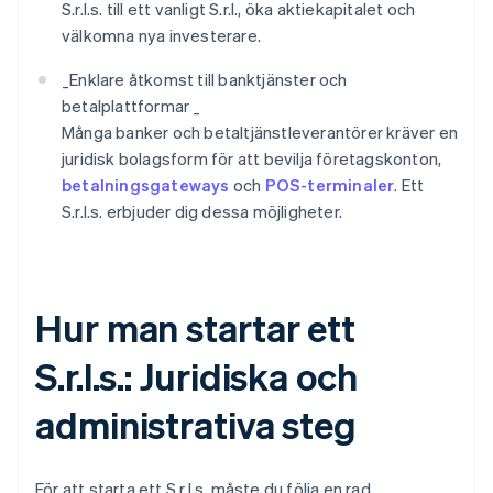
S.r.l.s. till ett vanligt S.r.l., öka aktiekapitalet och
välkomna nya investerare.
_
Enklare åtkomst till banktjänster och
betalplattformar _
Många banker och betaltjänstleverantörer kräver en
juridisk bolagsform för att bevilja företagskonton,
betalningsgateways
och
POS-terminaler
. Ett
S.r.l.s. erbjuder dig dessa möjligheter.
Hur man startar ett
S.r.l.s.: Juridiska och
administrativa steg
För att starta ett S.r.l.s. måste du följa en rad