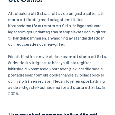
Att etablera ett S.r.l.s. är ett av de billigaste sätten att
starta ett företag med bolagsform i Italien.
Kostnaderna för att starta ett S.r.l.s. är låga tack vare
lagar som ger undantag från stämpelskatt och avgifter
till handelskammaren, användning av standardstadgar
och reducerade notarieavgifter.
För att förstå hur mycket det kostar att starta ett S.r.l.s.
är det dock viktigt att ta hänsyn till alla utgifter,
inklusive tillkommande kostnader (t.ex. certifierade e-
postadresser, formellt godkännande av bolagsböcker
och hjälp från en revisor). Nedan följer en uppskattning
av de viktigaste kostnaderna för att starta ett S.r.l.s. år
2025.
Hur mycket pengar krävs för att