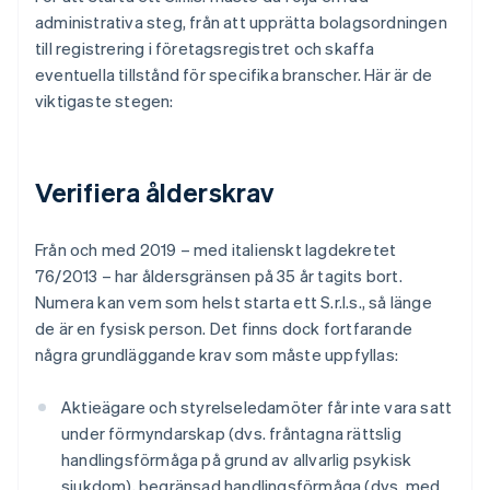
administrativa steg, från att upprätta bolagsordningen
till registrering i företagsregistret och skaffa
eventuella tillstånd för specifika branscher. Här är de
viktigaste stegen:
Verifiera ålderskrav
Från och med 2019 – med italienskt lagdekretet
76/2013 – har åldersgränsen på 35 år tagits bort.
Numera kan vem som helst starta ett S.r.l.s., så länge
de är en fysisk person. Det finns dock fortfarande
några grundläggande krav som måste uppfyllas:
Aktieägare och styrelseledamöter får inte vara satt
under förmyndarskap (dvs. fråntagna rättslig
handlingsförmåga på grund av allvarlig psykisk
sjukdom), begränsad handlingsförmåga (dvs. med