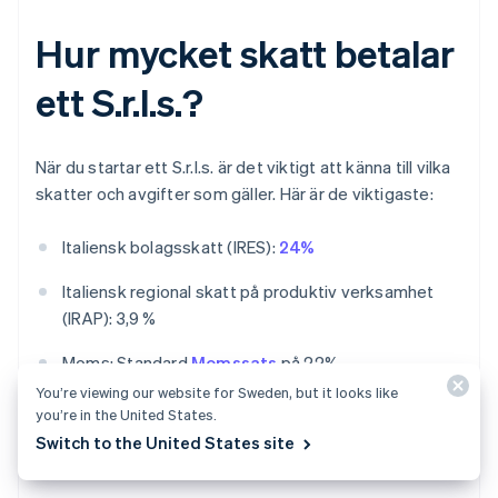
Hur mycket skatt betalar
ett S.r.l.s.?
När du startar ett S.r.l.s. är det viktigt att känna till vilka
skatter och avgifter som gäller. Här är de viktigaste:
Italiensk bolagsskatt (IRES):
24%
Italiensk regional skatt på produktiv verksamhet
(IRAP): 3,9 %
Moms: Standard
Momssats
på 22%.
You’re viewing our website for Sweden, but it looks like
Källskatt på utdelning: 26 %
you’re in the United States.
Switch to the United States site
INPS: Minst 24%.