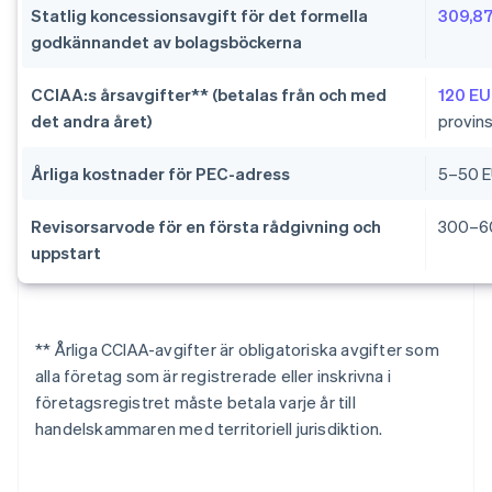
Statlig koncessionsavgift för det formella
309,8
godkännandet av bolagsböckerna
CCIAA:s årsavgifter** (betalas från och med
120 EU
det andra året)
provin
Årliga kostnader för PEC-adress
5–50 
Revisorsarvode för en första rådgivning och
300–6
uppstart
** Årliga CCIAA-avgifter är obligatoriska avgifter som
alla företag som är registrerade eller inskrivna i
företagsregistret måste betala varje år till
handelskammaren med territoriell jurisdiktion.