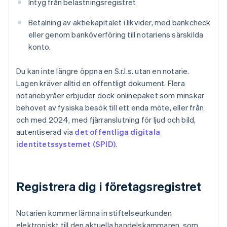
Intyg från belastningsregistret
Betalning av aktiekapitalet i likvider, med bankcheck
eller genom banköverföring till notariens särskilda
konto.
Du kan inte längre öppna en S.r.l.s. utan en notarie.
Lagen kräver alltid en offentligt dokument. Flera
notariebyråer erbjuder dock onlinepaket som minskar
behovet av fysiska besök till ett enda möte, eller från
och med 2024, med fjärranslutning för ljud och bild,
autentiserad via
det offentliga digitala
identitetssystemet (SPID)
.
Registrera dig i företagsregistret
Notarien kommer lämna in stiftelseurkunden
elektroniskt till den aktuella handelskammaren, som