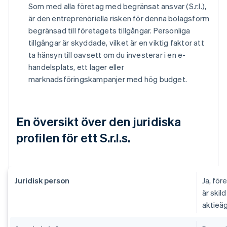
Som med alla företag med begränsat ansvar (S.r.l.),
är den entreprenöriella risken för denna bolagsform
begränsad till företagets tillgångar. Personliga
tillgångar är skyddade, vilket är en viktig faktor att
ta hänsyn till oavsett om du investerar i en e-
handelsplats, ett lager eller
marknadsföringskampanjer med hög budget.
En översikt över den juridiska
profilen för ett S.r.l.s.
Juridisk person
Ja, för
är skil
aktieäg