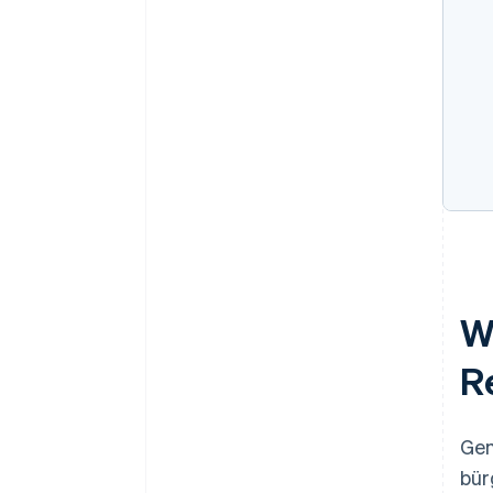
W
R
Gem
bür