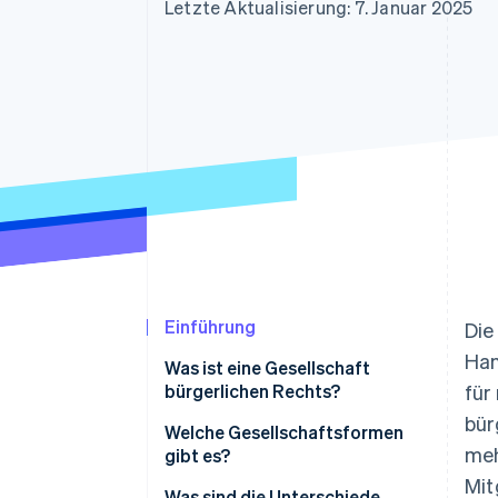
Optimierung der
Datensynchronisier
Letzte Aktualisierung: 7. Januar 2025
Autorisierungsraten
Link
Beschleunigter Bezahlvorgang
Financial Connections
Verbundene Finanzdaten
Einführung
Di
Han
Was ist eine Gesellschaft
bürgerlichen Rechts?
für
bür
Welche Gesellschaftsformen
meh
gibt es?
Mit
Was sind die Unterschiede