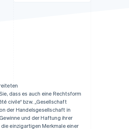
Stripe-Sessions 2026
Erfahren Sie, wie Stripe
Lösungen für die
Wirtschaftsinfrastruktur
für KI aufbaut.
Jetzt ansehen
reiteten
Sie, dass es auch eine Rechtsform
été civile“ bzw. „Gesellschaft
von der Handelsgesellschaft in
 Gewinne und der Haftung ihrer
 die einzigartigen Merkmale einer