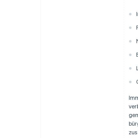
Imm
ver
gem
bür
zu