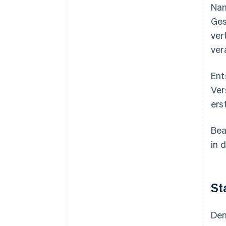
Nam
Ges
ver
ver
Ent
Ver
ers
Bea
in 
St
Den