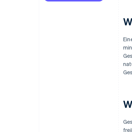
W
Ein
min
Ges
nat
Ges
W
Ges
fre