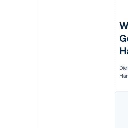
W
G
H
Die
Han