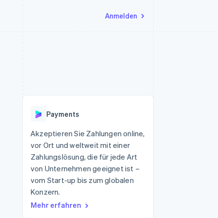
Anmelden
Ressourcen
Ecosystem
Kontakt
nd Marktplätze
Mehr
App-Integrationen
Partner
Sales-Team kontaktieren
Product roadmap
Code-Beispiele
Stripe App-Marktplatz
Partner werden
Ausblick
 Plattformen
Entwickler-Blog
 platforms
eit
API-Status
Radar
Betrugsprävention
eistungen
Payments
Atlas
onen
virtuelle Karten
Start-up-Gründung
Akzeptieren Sie Zahlungen online,
vor Ort und weltweit mit einer
Climate
CO₂-Entnahme
Zahlungslösung, die für jede Art
von Unternehmen geeignet ist –
Identity
Online-Identitätsprüfung
vom Start-up bis zum globalen
Konzern.
Mehr erfahren