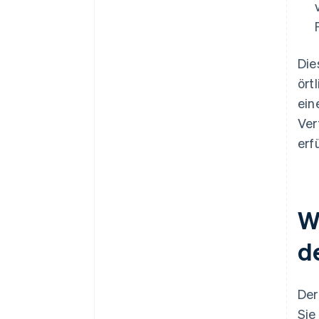
Die
ört
ein
Ver
erf
W
d
Der
Sie