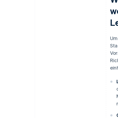
w
L
Um 
Sta
Vor
Ric
ein