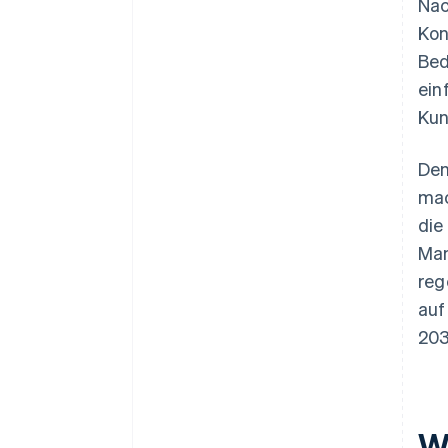
Nac
Kon
Bed
ein
Kun
Den
mac
die
Man
reg
au
203
W