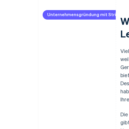
Unternehmensgründung mit Stripe Atl
W
L
Vie
wei
Ger
bie
Des
hab
Ihr
Die
gib