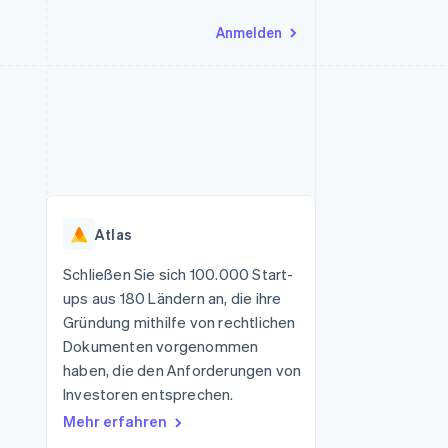
Anmelden
Ressourcen
Ecosystem
Kontakt
nd Marktplätze
Mehr
App-Integrationen
Partner
Sales-Team kontaktieren
Product roadmap
Code-Beispiele
Stripe App-Marktplatz
Partner werden
Ausblick
 Plattformen
Entwickler-Blog
 platforms
eit
API-Status
Radar
Betrugsprävention
eistungen
Atlas
Atlas
onen
virtuelle Karten
Start-up-Gründung
Schließen Sie sich 100.000 Start-
ups aus 180 Ländern an, die ihre
Climate
CO₂-Entnahme
Gründung mithilfe von rechtlichen
Dokumenten vorgenommen
Identity
Online-Identitätsprüfung
haben, die den Anforderungen von
Investoren entsprechen.
Mehr erfahren