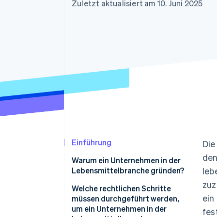
Optimierung der
Datensynchronisier
Zuletzt aktualisiert am 10. Juni 2025
Autorisierungsraten
Link
Beschleunigter Bezahlvorgang
Financial Connections
Verbundene Finanzdaten
Einführung
Die
den
Warum ein Unternehmen in der
Lebensmittelbranche gründen?
leb
zuz
Welche rechtlichen Schritte
ein
müssen durchgeführt werden,
um ein Unternehmen in der
fes