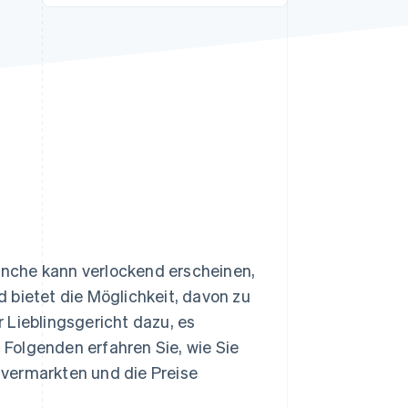
Stripe-Sessions 2026
Erfahren Sie, wie Stripe
Lösungen für die
Wirtschaftsinfrastruktur
für KI aufbaut.
Jetzt ansehen
nche kann verlockend erscheinen,
 bietet die Möglichkeit, davon zu
 Lieblingsgericht dazu, es
Folgenden erfahren Sie, wie Sie
vermarkten und die Preise