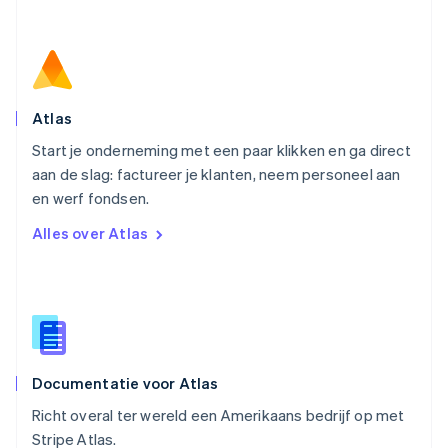
Oostenrijk
Deutsch
English
Polen
English
Portugal
Português
English
Atlas
Roemenië
Start je onderneming met een paar klikken en ga direct
English
aan de slag: factureer je klanten, neem personeel aan
Singapore
English
简体中文
en werf fondsen.
Slovenië
Alles over Atlas
English
Italiano
Slowakije
English
Spanje
Español
English
Thailand
ไทย
English
Documentatie voor Atlas
Tsjechië
English
Richt overal ter wereld een Amerikaans bedrijf op met
Vasteland van China
Stripe Atlas.
简体中文
English