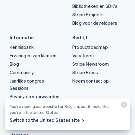
Bibliotheken en SDK's
Stripe Projects
Blog voor developers
Informatie
Bedrijf
Kennisbank
Productroadmap
Ervaringen van klanten
Vacatures
Blog
Stripe Newsroom
Community
Stripe Press
Jaarlijks congres
Neem contact op
Sessions
Privacy en voorwaarden
Ondernemingen die
You’re viewing our website for Belgium, but it looks like
verboden zijn en
you’re in the United States.
waarvoor beperkingen
Switch to the United States site
gelden
Licenties