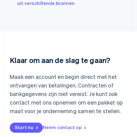
uit verschillende bronnen
Kroatië
English
Italiano
Letland
English
Liechtenstein
Deutsch
English
Litouwen
English
Luxemburg
Klaar om aan de slag te gaan?
Français
Deutsch
English
Maleisië
English
简体中文
Maak een account en begin direct met het
Malta
ontvangen van betalingen. Contracten of
English
Mexico
bankgegevens zijn niet vereist. Je kunt ook
Español
English
contact met ons opnemen om een pakket op
Nederland
maat voor je onderneming samen te stellen.
Nederlands
English
Nieuw-Zeeland
English
Start nu
Neem contact op
Noorwegen
English