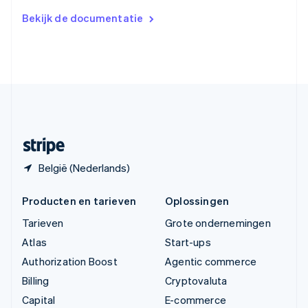
Verenigd Koninkrijk
Bekijk de documentatie
English
Verenigde Arabische Emiraten
English
Verenigde Staten
English
Español
简体中文
Zweden
Svenska
English
Zwitserland
Deutsch
Français
Italiano
English
België (Nederlands)
Producten en tarieven
Oplossingen
Tarieven
Grote ondernemingen
Atlas
Start-ups
Authorization Boost
Agentic commerce
Billing
Cryptovaluta
Capital
E-commerce