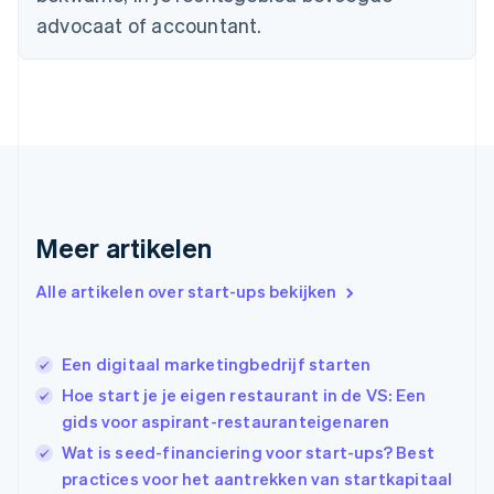
Estland
advocaat of accountant.
English
Finland
English
Svenska
Frankrijk
Français
English
Gibraltar
English
Griekenland
English
Meer artikelen
Hongarije
English
Hongkong SAR, China
Alle artikelen over start-ups bekijken
English
简体中文
Ierland
English
Een digitaal marketingbedrijf starten
India
Hoe start je je eigen restaurant in de VS: Een
English
gids voor aspirant-restauranteigenaren
Italië
Italiano
English
Wat is seed-financiering voor start-ups? Best
Japan
practices voor het aantrekken van startkapitaal
日本語
English