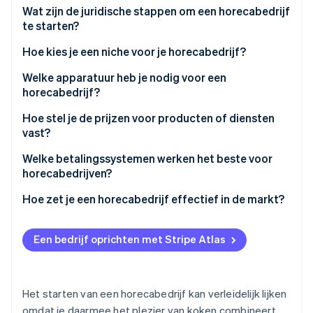
Wat zijn de juridische stappen om een horecabedrijf
Oprichting van een start-up
te starten?
Climate
Ecosysteem
CO₂-verwijdering
Hoe kies je een niche voor je horecabedrijf?
Partners
Identity
Stripe App Marketplace
Welke apparatuur heb je nodig voor een
Online identiteitsverificatie
horecabedrijf?
Hoe stel je de prijzen voor producten of diensten
vast?
Welke betalingssystemen werken het beste voor
Stripe Sessions 2026
horecabedrijven?
Ontdek hoe Stripe de economische infrastructuu
Nu bekijken
Hoe zet je een horecabedrijf effectief in de markt?
Een bedrijf oprichten met Stripe Atlas
Het starten van een horecabedrijf kan verleidelijk lijken
omdat je daarmee het plezier van koken combineert