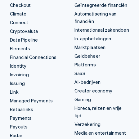
Checkout
Geïntegreerde financiën
Climate
Automatisering van
financiën
Connect
Internationaal zakendoen
Cryptovaluta
In-appbetalingen
Data Pipeline
Marktplaatsen
Elements
Geldbeheer
Financial Connections
Platforms
Identity
SaaS
Invoicing
AI-bedrijven
Issuing
Creator economy
Link
Gaming
Managed Payments
Horeca, reizen en vrije
Betaallinks
tijd
Payments
Verzekering
Payouts
Media en entertainment
Radar