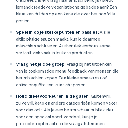
ontbreekt. Is er vraag naar ambachtelijk ijs? Biedt
iemand creatieve veganistische gebakjes aan? Een
hiaat kan duiden op een kans die over het hoofd is
gezien.
Speel in op je sterke punten en passies:
Als je
altijd pittige sauzen maakt, kun je daarmee
misschien schitteren. Authentiek enthousiasme
vertaalt zich vaak in leukere producten.
Vraag het je doelgroep:
Vraag bij het uitdenken
van je toekomstige menu feedback van mensen die
het misschien kopen. Een kleine smaaktest of
online enquête kan je inzicht geven.
Houd dieetvoorkeuren in de gaten:
Glutenvrij,
zuivelvrij, keto en andere categorieën komen vaker
voor dan ooit. Als je een betrouwbaar publiek ziet
voor een speciaal soort voedsel, kun je je
producten optimaal op die vraag afstemmen.