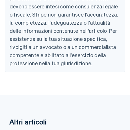
devono essere intesi come consulenza legale
Nederlands
Français
Deutsch
English
Brasile
o fiscale. Stripe non garantisce l'accuratezza,
Português
English
la completezza, l'adeguatezza o l'attualità
Bulgaria
English
delle informazioni contenute nell'articolo. Per
Canada
assistenza sulla tua situazione specifica,
English
Français
Cina continentale
rivolgiti a un avvocato o a un commercialista
简体中文
English
competente e abilitato all'esercizio della
Cipro
professione nella tua giurisdizione.
English
Croazia
English
Italiano
Danimarca
English
Emirati Arabi Uniti
English
Estonia
English
Finlandia
Altri articoli
English
Svenska
Francia