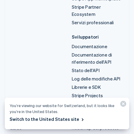
Stripe Partner
Ecosystem
Servizi professionali
Sviluppatori
Documentazione
Documentazione di
riferimento dell'API
Stato dell'API
Log delle modifiche API
Librerie e SDK
Stripe Projects
Blog degli sviluppatori
You’re viewing our website for Switzerland, but it looks like
you’re in the United States.
Risorse
Azienda
Switch to the United States site
Guide
Roadmap del prodotto