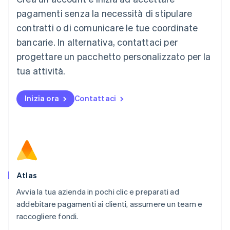
Français
Deutsch
English
pagamenti senza la necessità di stipulare
Malaysia
contratti o di comunicare le tue coordinate
English
简体中文
Malta
bancarie. In alternativa, contattaci per
English
progettare un pacchetto personalizzato per la
Messico
tua attività.
Español
English
Norvegia
English
Inizia ora
Contattaci
Nuova Zelanda
English
Paesi Bassi
Nederlands
English
Polonia
English
Portogallo
Português
English
Atlas
RAS di Hong Kong, Cina
Avvia la tua azienda in pochi clic e preparati ad
English
简体中文
addebitare pagamenti ai clienti, assumere un team e
Regno Unito
English
raccogliere fondi.
Repubblica Ceca