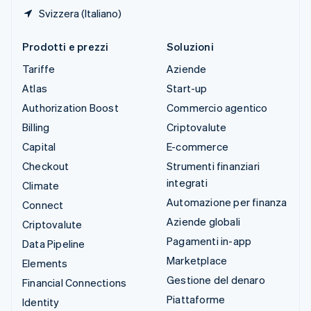
Svizzera (Italiano)
Prodotti e prezzi
Soluzioni
Tariffe
Aziende
Atlas
Start-up
Authorization Boost
Commercio agentico
Billing
Criptovalute
Capital
E-commerce
Checkout
Strumenti finanziari
integrati
Climate
Automazione per finanza
Connect
Aziende globali
Criptovalute
Pagamenti in-app
Data Pipeline
Marketplace
Elements
Gestione del denaro
Financial Connections
Piattaforme
Identity