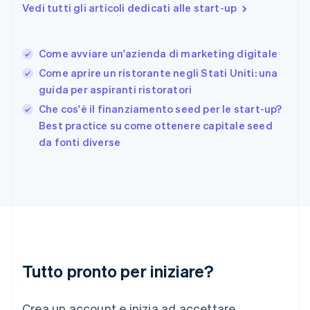
Vedi tutti gli articoli dedicati alle start-up
Français
English
Germania
Deutsch
English
Come avviare un'azienda di marketing digitale
Giappone
日本語
English
Come aprire un ristorante negli Stati Uniti: una
Gibilterra
guida per aspiranti ristoratori
English
Che cos'è il finanziamento seed per le start-up?
Grecia
English
Best practice su come ottenere capitale seed
India
da fonti diverse
English
Irlanda
English
Italia
Italiano
English
Lettonia
English
Liechtenstein
Deutsch
English
Tutto pronto per iniziare?
Lituania
English
Crea un account e inizia ad accettare
Lussemburgo