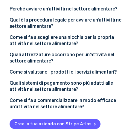
Scopri cosa ti aspetta
Perché avviare un’attività nel settore alimentare?
Radar
Ecosistema
Prevenzione delle frodi
Qual è la procedura legale per avviare un’attività nel
settore alimentare?
Partner
Atlas
Stripe App Marketplace
Costituzione di start-up
Come si fa a scegliere una nicchia per la propria
Climate
attività nel settore alimentare?
Rimozione del carbonio
Quali attrezzature occorrono per un’attività nel
Identity
settore alimentare?
Verifica online dell'identità
Come si valutano i prodotti o i servizi alimentari?
Quali sistemi di pagamento sono più adatti alle
attività nel settore alimentare?
Stripe Sessions 2026
Come si fa a commercializzare in modo efficace
Scopri come Stripe sta costruendo l'infrastruttura economi
un’attività nel settore alimentare?
Guarda ora
Crea la tua azienda con Stripe Atlas