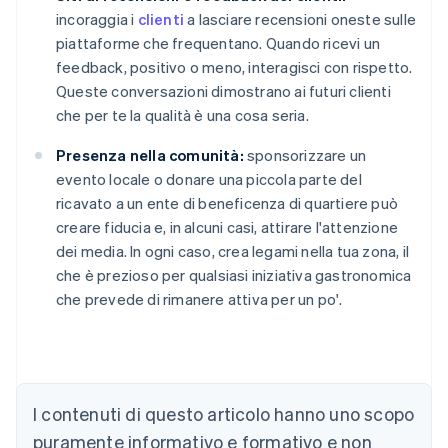
incoraggia i
clienti
a lasciare recensioni oneste sulle
piattaforme che frequentano. Quando ricevi un
feedback, positivo o meno, interagisci con rispetto.
Queste conversazioni dimostrano ai futuri clienti
che per te la qualità è una cosa seria.
Presenza nella comunità:
sponsorizzare un
evento locale o donare una piccola parte del
ricavato a un ente di beneficenza di quartiere può
creare fiducia e, in alcuni casi, attirare l'attenzione
dei media. In ogni caso, crea legami nella tua zona, il
che è prezioso per qualsiasi iniziativa gastronomica
che prevede di rimanere attiva per un po'.
Australia
English
Austria
I contenuti di questo articolo hanno uno scopo
Deutsch
English
puramente informativo e formativo e non
Belgio