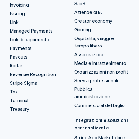
SaaS
Invoicing
Aziende di IA
Issuing
Creator economy
Link
Gaming
Managed Payments
Ospitalità, viaggi e
Link di pagamento
tempo libero
Payments
Assicurazione
Payouts
Media e intrattenimento
Radar
Organizzazioni non profit
Revenue Recognition
Servizi professionali
Stripe Sigma
Pubblica
Tax
amministrazione
Terminal
Commercio al dettaglio
Treasury
Integrazioni e soluzioni
personalizzate
Stripe App Marketplace