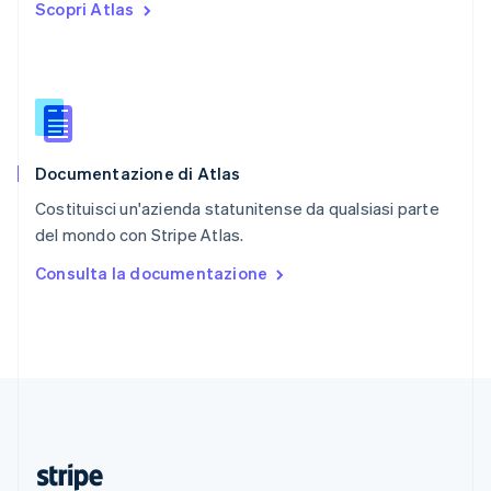
Scopri Atlas
English
Romania
English
Singapore
English
简体中文
Slovacchia
English
Documentazione di Atlas
Slovenia
English
Italiano
Costituisci un'azienda statunitense da qualsiasi parte
Spagna
del mondo con Stripe Atlas.
Español
English
Stati Uniti
Consulta la documentazione
English
Español
简体中文
Svezia
Svenska
English
Svizzera
Deutsch
Français
Italiano
English
Thailandia
ไทย
English
Ungheria
English