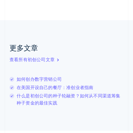
荷兰
Nederlands
English
加拿大
English
Français
捷克
English
克罗地亚
English
Italiano
更多文章
拉脱维亚
English
查看所有初创公司文章
立陶宛
English
列支敦士登
如何创办数字营销公司
Deutsch
English
卢森堡
在美国开设自己的餐厅：准创业者指南
Français
Deutsch
English
什么是初创公司的种子轮融资？如何从不同渠道筹集
罗马尼亚
种子资金的最佳实践
English
马尔他
English
马来西亚
English
简体中文