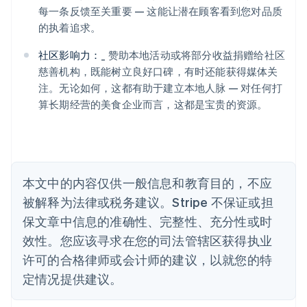
爱沙尼亚
每一条反馈至关重要 — 这能让潜在顾客看到您对品质
English
的执着追求。
奥地利
Deutsch
English
社区影响力：
_ 赞助本地活动或将部分收益捐赠给社区
澳大利亚
慈善机构，既能树立良好口碑，有时还能获得媒体关
English
巴西
注。无论如何，这都有助于建立本地人脉 — 对任何打
Português
English
算长期经营的美食企业而言，这都是宝贵的资源。
保加利亚
English
比利时
Nederlands
Français
Deutsch
English
波兰
本文中的内容仅供一般信息和教育目的，不应
English
丹麦
被解释为法律或税务建议。Stripe 不保证或担
English
保文章中信息的准确性、完整性、充分性或时
德国
效性。您应该寻求在您的司法管辖区获得执业
Deutsch
English
法国
许可的合格律师或会计师的建议，以就您的特
Français
English
定情况提供建议。
芬兰
English
Svenska