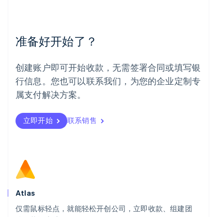
美国
English
Español
简体中文
墨西哥
Español
English
准备好开始了？
挪威
English
葡萄牙
创建账户即可开始收款，无需签署合同或填写银
Português
English
行信息。您也可以联系我们，为您的企业定制专
日本
日本語
English
属支付解决方案。
瑞典
Svenska
English
瑞士
立即开始
联系销售
Deutsch
Français
Italiano
English
塞浦路斯
English
斯洛伐克
English
斯洛文尼亚
English
Italiano
Atlas
泰国
ไทย
English
仅需鼠标轻点，就能轻松开创公司，立即收款、组建团
希腊