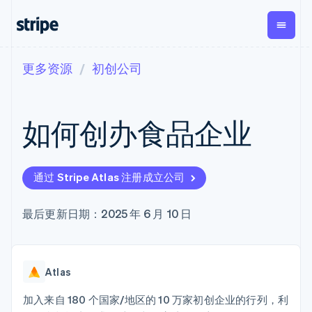
更多资源
初创公司
按企业阶段
文档
学习
支付
营收
资金管
平台
理
易市
大型企业
Stripe 文档
博客
Payments
Billing
初创企业
API 参考文档
客户案例
如何创办食品企业
在线支付
经常性收入
Global
Conn
库与 SDK
指南
Managed
Metronome
Payouts
Stripe Apps
Payments
按用量计费
平台
备案商家解决
Subscriptions
向第三
按应用场景
方案
方打款
通过 Stripe Atlas 注册成立公司
支持
订阅管理
Payment links
Crypto
指南
智能体商务
Invoicing
钱包、
加密货币
获取支持
无代码支付
一次性或定期
最后更新日期：2025 年 6 月 10 日
稳定币
电子商务
接受线上付款
托管支持方案
Checkout
账单
发行和
嵌入式金融
实施预置结账流程
专业服务
预构建支付界
Tax
发卡基
财务自动化
构建平台或交易市场
面
销售税和增值
础设施
全球化企业
管理订阅
Elements
税自动化
Atlas
应用内支付
提供按用量计费
灵活的 UI 组件
Revenue
交易市场
发行稳定币支持的支付卡
Payment
Recognition
公司
资金管理
通过智能体配置和管理服
加入来自 180 个国家/地区的 10 万家初创企业的行列，利
methods
会计自动化
平台
务