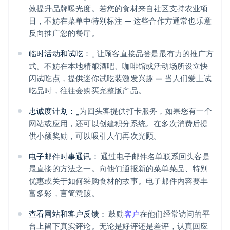
效提升品牌曝光度。若您的食材来自社区支持农业项
目，不妨在菜单中特别标注 — 这些合作方通常也乐意
反向推广您的餐厅。
临时活动和试吃：
_ 让顾客直接品尝是最有力的推广方
式。不妨在本地精酿酒吧、咖啡馆或活动场所设立快
闪试吃点，提供迷你试吃装激发兴趣 — 当人们爱上试
吃品时，往往会购买完整版产品。
忠诚度计划：
_为回头客提供打卡服务，如果您有一个
网站或应用，还可以创建积分系统。在多次消费后提
供小额奖励，可以吸引人们再次光顾。
电子邮件时事通讯：
通过电子邮件名单联系回头客是
最直接的方法之一。向他们通报新的菜单菜品、特别
优惠或关于如何采购食材的故事。电子邮件内容要丰
阿联酋
富多彩，言简意赅。
English
爱尔兰
查看网站和客户反馈：
鼓励
客户
在他们经常访问的平
English
台上留下真实评论。无论是好评还是差评，认真回应