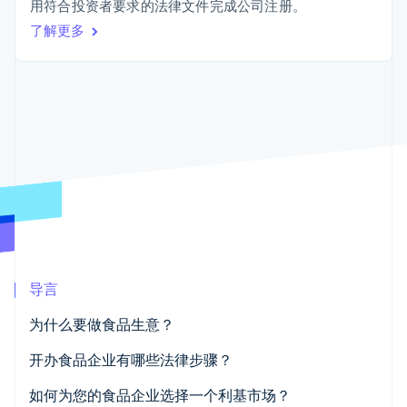
接入 125+ 种支
Stripe Sigma
用符合投资者要求的法律文件完成公司注册。
产品路线图
SaaS
付方式
自定义报告
Sessions 年度大会
了解更多
Terminal
Data Pipeline
招聘
线下支付
数据同步
资讯中心
Authorization
资源
Stripe Press
Boost
按行业
支付成功率优
应用集成
化
AI 企业
代码示例
Link
创作者经济
开发者博客
联系
加速结账
游戏
API 状态
酒店、旅游与休闲
联系销售
保险
成为合作伙伴
媒体与娱乐
非营利组织
更多
专业服务
Product roadmap
公共部门
了解未来规划
零售
导言
Radar
欺诈防范
为什么要做食品生意？
Atlas
生态系统
初创企业注册
开办食品企业有哪些法律步骤？
合作伙伴
Climate
Stripe App Marketplace
如何为您的食品企业选择一个利基市场？
碳移除