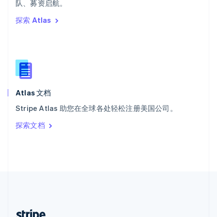
队、募资启航。
English
探索 Atlas
西班牙
Español
English
新加坡
English
简体中文
新西兰
English
匈牙利
English
Atlas 文档
意大利
Stripe Atlas 助您在全球各处轻松注册美国公司。
Italiano
English
印度
探索文档
English
英国
English
直布罗陀
English
中国内地
简体中文
English
中国香港特别行政区
English
简体中文