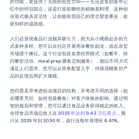
的功能，更提供了无限的创意空间——无论是复刻童年记
忆中的怀旧甜点，还是打造前瞻性的植物基料理。这种创
业形式极具灵活性，让你能依照自己的理念塑造事业，收
获别样的成就感。
人们还发现食品行业颇具吸引力，因为从小规模起步的方
式多种多样。您可以在社区开展周末餐饮副业，或在农贸
市场摆个摊位。这个行业包容各类经营模式（如餐车、快
闪餐饮活动、meal prep 膳食定制服务），能以不同方式
满足人们需求。您可以从简单配置入手，待摸清顾客对产
品的反馈后再扩大规模。
您仍需及早考虑创业项目的结构，并考虑不同的选择（如
在哪里烹饪、如何包装餐食）对客户体验的影响。通过明
智的规划和管理，您可以通过食品业务获得稳定的收入。
全球食品市场总收入在
2025 年达到 9.43 万亿美元
，预
计从 2025 年到 2030 年，该行业每年将增长 6.41%。