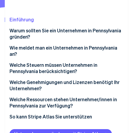
Betrugsprävention
Ecosystem
Atlas
Start-up-Gründung
Partner
Einführung
Stripe App-Marktplatz
Climate
Warum sollten Sie ein Unternehmen in Pennsylvania
CO₂-Entnahme
gründen?
Identity
Online-Identitätsprüfung
Wie meldet man ein Unternehmen in Pennsylvania
an?
Unternehmensstruktur wählen
Welche Steuern müssen Unternehmen in
Pennsylvania berücksichtigen?
Unternehmensname registrieren
Stripe-Sessions 2026
Einkommensteuer auf Bundesstaatenebene
Welche Genehmigungen und Lizenzen benötigt Ihr
Erfahren Sie, wie Stripe Lösungen für die Wirts
Eine Arbeitgeberidentifikationsnummer (EIN)
Unternehmen?
Jetzt ansehen
beantragen
Sales Tax und Gebrauchssteuer
Restaurants und Gastronomie
Welche Ressourcen stehen Unternehmer/innen in
Für Steuern in Pennsylvania registrieren
Lokale Steuern
Pennsylvania zur Verfügung?
Professionelle Dienstleistungen
Sammeln Sie alle weiteren bundesstaatlichen oder
Arbeitslosengeldsteuer
Darlehen der Pennsylvania Industrial Development
So kann Stripe Atlas Sie unterstützen
lokalen Lizenzen
Baugewerbe
Authority
Lohnsteuer
Bei Atlas eine Unternehmensgründung beantragen
Sales Tax-Lizenz