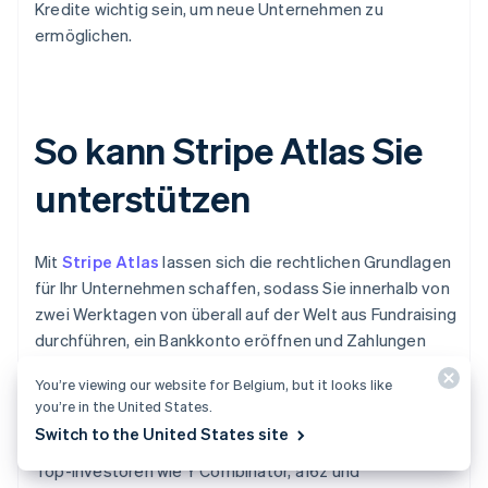
Kredite wichtig sein, um neue Unternehmen zu
ermöglichen.
So kann Stripe Atlas Sie
unterstützen
Mit
Stripe Atlas
lassen sich die rechtlichen Grundlagen
für Ihr Unternehmen schaffen, sodass Sie innerhalb von
zwei Werktagen von überall auf der Welt aus Fundraising
durchführen, ein Bankkonto eröffnen und Zahlungen
akzeptieren können.
You’re viewing our website for Belgium, but it looks like
you’re in the United States.
Schließen Sie sich mehr als 75.000 Unternehmen an, die
Switch to the United States site
mit Atlas gegründet wurden, darunter Start-ups, die von
Top-Investoren wie Y Combinator, a16z und