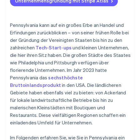
SBDCs
Unternehmensgründung mit Stripe Atlas
Zahlungen und Bankgeschäfte vor Erhalt der EIN-
Ben Franklin Technology Partners
Nummer nutzen
Lokale Zuschüsse und Steuernachlässe
Gründungsaktien ohne Einsatz eigener Mittel
Pennsylvania kann auf ein großes Erbe an Handel und
erwerben
Erfindungen zurückblicken – von seiner frühen Rolle bei
Steuergutschriften für die Keystone Innovation
der Gründung der Vereinigten Staaten bis hin zu den
Zone (KIZ)
Automatische Einreichung des 83(b)-
zahlreichen
Tech-Start-ups
und kleinen Unternehmen,
Steuerformulars
SCORE-Kapitel
die hier ihren Sitz haben. Die großen Städte des Staates
Hochwertige rechtliche Unternehmensdokumente
wie Philadelphia und Pittsburgh verfügen über
Lokale Handelskammern
florierende Unternehmen. Im Jahr 2023 hatte
Ein Jahr Stripe Payments kostenlos, plus
Mikrokredite von gemeinnützigen Organisationen
Pennsylvania das
sechsthöchste
Partnergutschriften und Rabatte im Wert von
50.000 USD
Bruttoinlandsprodukt
in den USA. Die ländlicheren
Gebiete haben ebenfalls viel zu bieten: von Ackerland
für lokale landwirtschaftliche Betriebe bis hin zu
malerischen Kleinstädten mit Boutiquen und
Restaurants. Diese vielfältigen Regionen schaffen ein
einladendes Umfeld für Unternehmen.
Im Folgenden erfahren Sie, wie Sie in Pennsylvania ein