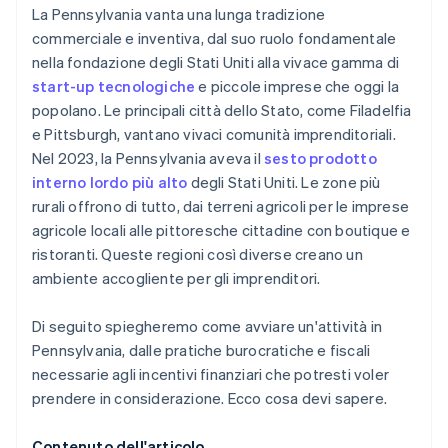
Sovvenzioni locali e sgravi fiscali
Acquisto di azioni senza contanti da parte del
La Pennsylvania vanta una lunga tradizione
fondatore
commerciale e inventiva, dal suo ruolo fondamentale
Crediti d’imposta nella Keystone Innovation Zone
nella fondazione degli Stati Uniti alla vivace gamma di
(KIZ)
Presentazione automatica della dichiarazione
start-up tecnologiche
e piccole imprese che oggi la
fiscale 83(b)
Capitoli SCORE
popolano. Le principali città dello Stato, come Filadelfia
Documenti legali aziendali con idoneità globale
e Pittsburgh, vantano vivaci comunità imprenditoriali.
Camere di commercio locali
Nel 2023, la Pennsylvania aveva il
sesto prodotto
Un anno gratuito di Stripe Payments, più 50.000
Microprestiti da organizzazioni non profit
interno lordo più alto
degli Stati Uniti. Le zone più
USD in crediti e sconti offerti dai partner
rurali offrono di tutto, dai terreni agricoli per le imprese
agricole locali alle pittoresche cittadine con boutique e
ristoranti. Queste regioni così diverse creano un
ambiente accogliente per gli imprenditori.
Di seguito spiegheremo come avviare un'attività in
Pennsylvania, dalle pratiche burocratiche e fiscali
necessarie agli incentivi finanziari che potresti voler
prendere in considerazione. Ecco cosa devi sapere.
Contenuto dell'articolo