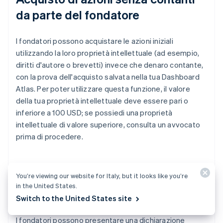
da parte del fondatore
I fondatori possono acquistare le azioni iniziali
utilizzando la loro proprietà intellettuale (ad esempio,
diritti d'autore o brevetti) invece che denaro contante,
con la prova dell'acquisto salvata nella tua Dashboard
Atlas. Per poter utilizzare questa funzione, il valore
della tua proprietà intellettuale deve essere pari o
inferiore a 100 USD; se possiedi una proprietà
intellettuale di valore superiore, consulta un avvocato
prima di procedere.
Presentazione automatica della
You’re viewing our website for Italy, but it looks like you’re
in the United States.
dichiarazione fiscale 83(b)
Switch to the United States site
I fondatori possono presentare una dichiarazione