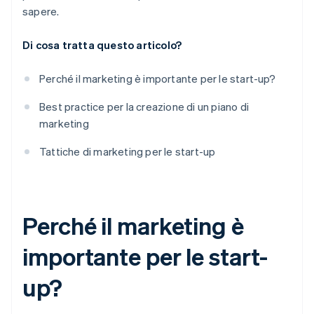
Automazione del marketing
sapere.
USD in crediti e sconti offerti dai partner
Segmentazione e profilazione del pubblico
Di cosa tratta questo articolo?
Marketing globale
Perché il marketing è importante per le start-up?
Best practice per la creazione di un piano di
marketing
Tattiche di marketing per le start-up
Perché il marketing è
importante per le start-
up?