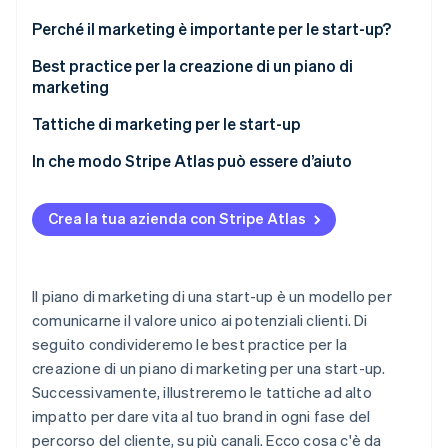
Scopri cosa ti aspetta
Perché il marketing è importante per le start-up?
Radar
Ecosistema
Prevenzione delle frodi
Best practice per la creazione di un piano di
marketing
Partner
Atlas
Stripe App Marketplace
Costituzione di start-up
Branding
Tattiche di marketing per le start-up
Climate
Rimozione del carbonio
Analisi del pubblico di destinazione
Ottimizzazione per i motori di ricerca (SEO)
In che modo Stripe Atlas può essere d’aiuto
Identity
Contenuti e storytelling
Social media marketing
Registrazione su Atlas
Verifica online dell'identità
Crea la tua azienda con Stripe Atlas
Approccio basato sui canali
Marketing tramite email
Accettazione di pagamenti e operazioni bancarie
prima dell’arrivo del tuo EIN
Allocazione efficiente delle risorse
Content marketing
Acquisto di azioni senza contanti da parte del
Il piano di marketing di una start-up è un modello per
Pubblicità a pagamento
fondatore
comunicarne il valore unico ai potenziali clienti. Di
Stripe Sessions 2026
Scopri come Stripe sta costruendo l'infrastruttura economi
seguito condivideremo le best practice per la
Marketing esperienziale e guerrilla marketing
Presentazione automatica della dichiarazione
Guarda ora
creazione di un piano di marketing per una start-up.
fiscale 83(b)
Marketing integrato
Successivamente, illustreremo le tattiche ad alto
Documenti legali aziendali con idoneità globale
impatto per dare vita al tuo brand in ogni fase del
Partnership e marketing collaborativo
percorso del cliente, su più canali. Ecco cosa c'è da
Un anno gratuito di Stripe Payments, più 50.000