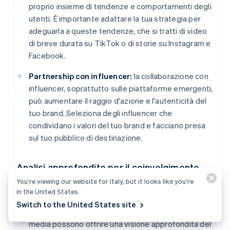
proprio insieme di tendenze e comportamenti degli
utenti. È importante adattare la tua strategia per
adeguarla a queste tendenze, che si tratti di video
di breve durata su TikTok o di storie su Instagram e
Facebook.
Partnership con influencer:
la collaborazione con
influencer, soprattutto sulle piattaforme emergenti,
può aumentare il raggio d'azione e l'autenticità del
tuo brand. Seleziona degli influencer che
condividano i valori del tuo brand e facciano presa
sul tuo pubblico di destinazione.
Analisi approfondite per il coinvolgimento
del pubblico
You’re viewing our website for Italy, but it looks like you’re
in the United States.
Approfondimenti sul pubblico basati sui dati:
gli
Switch to the United States site
strumenti di analisi forniti dalle piattaforme di social
media possono offrire una visione approfondita del