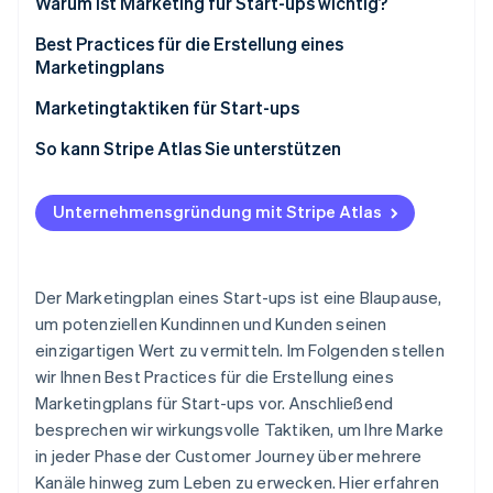
Warum ist Marketing für Start-ups wichtig?
Betrugsprävention
Ecosystem
Atlas
Best Practices für die Erstellung eines
Start-up-Gründung
Partner
Marketingplans
Stripe App-Marktplatz
Climate
Branding
Marketingtaktiken für Start-ups
CO₂-Entnahme
Zielgruppenanalyse
Suchmaschinenoptimierung (SEO)
So kann Stripe Atlas Sie unterstützen
Identity
Online-Identitätsprüfung
Inhalte und Storytelling
Social-Media-Marketing
Bei Atlas eine Unternehmensgründung beantragen
Unternehmensgründung mit Stripe Atlas
Kanalbasierter Ansatz
E-Mail-Marketing
Zahlungen und Bankgeschäfte vor Erhalt der EIN-
Nummer nutzen
Effiziente Zuweisung von Ressourcen
Content-Marketing
Gründungsaktien ohne Einsatz eigener Mittel
Stripe-Sessions 2026
Der Marketingplan eines Start-ups ist eine Blaupause,
Bezahlte Werbung
erwerben
Erfahren Sie, wie Stripe Lösungen für die Wirtschaft
um potenziellen Kundinnen und Kunden seinen
Jetzt ansehen
einzigartigen Wert zu vermitteln. Im Folgenden stellen
Erfahrungsbasiertes und Guerilla-Marketing
Automatische Einreichung des 83(b)-
wir Ihnen Best Practices für die Erstellung eines
Steuerformulars
Integriertes Marketing
Marketingplans für Start-ups vor. Anschließend
Hochwertige rechtliche Unternehmensdokumente
besprechen wir wirkungsvolle Taktiken, um Ihre Marke
Partnerschaften und kollaboratives Marketing
in jeder Phase der Customer Journey über mehrere
Ein Jahr Stripe Payments kostenlos, plus
Marketingautomatisierung
Kanäle hinweg zum Leben zu erwecken. Hier erfahren
Partnergutschriften und Rabatte im Wert von