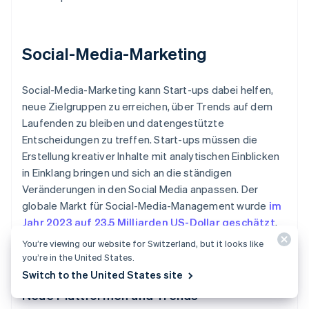
Social-Media-Marketing
Social-Media-Marketing kann Start-ups dabei helfen,
neue Zielgruppen zu erreichen, über Trends auf dem
Laufenden zu bleiben und datengestützte
Entscheidungen zu treffen. Start-ups müssen die
Erstellung kreativer Inhalte mit analytischen Einblicken
in Einklang bringen und sich an die ständigen
Veränderungen in den Social Media anpassen. Der
globale Markt für Social-Media-Management wurde
im
Jahr 2023 auf 23,5 Milliarden US-Dollar geschätzt
,
was unterstreicht, wie sehr Unternehmen diesen
You’re viewing our website for Switzerland, but it looks like
Ansatz schätzen.
you’re in the United States.
Switch to the United States site
Neue Plattformen und Trends