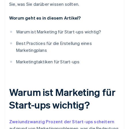
50.000 USD
Sie, was Sie darüber wissen sollten.
Zielgruppensegmentierung und Profiling
Globales Marketing
Worum geht es in diesem Artikel?
Warum ist Marketing für Start-ups wichtig?
Best Practices für die Erstellung eines
Marketingplans
Marketingtaktiken für Start-ups
Warum ist Marketing für
Start-ups wichtig?
Zweiundzwanzig Prozent der Start-ups scheitern
aufgrund von Marketingproblemen, was die Bedeutung