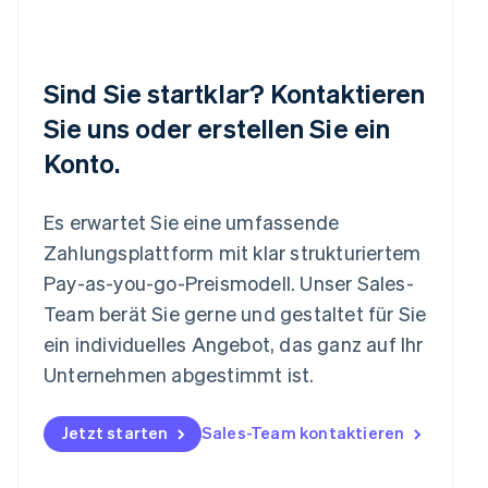
Svenska
English
Schweiz
Deutsch
Français
Italiano
English
Singapur
Sind Sie startklar? Kontaktieren
English
简体中文
Slowakei
Sie uns oder erstellen Sie ein
English
Konto.
Slowenien
English
Italiano
Sonderverwaltungsregion Hongkong,
Es erwartet Sie eine umfassende
China
Zahlungsplattform mit klar strukturiertem
English
简体中文
Pay-as-you-go-Preismodell. Unser Sales-
Spanien
Español
English
Team berät Sie gerne und gestaltet für Sie
Thailand
ein individuelles Angebot, das ganz auf Ihr
ไทย
English
Unternehmen abgestimmt ist.
Tschechische Republik
English
Ungarn
Jetzt starten
Sales-Team kontaktieren
English
Vereinigte Arabische Emirate
English