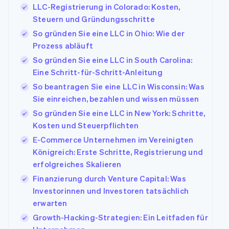
Data Pipeline
LLC-Registrierung in Colorado: Kosten,
Marktplatz auf
Geldmanagement
Zugriff auf mehr als
Datensynchronisierung
Produkt-Roadmap
Grundlagen der
Plattformen
Steuern und Gründungsschritte
125
Stripe Sessions
Abonnementverwaltung
SaaS
Terminal
So gründen Sie eine LLC in Ohio: Wie der
Karriere
Zahlungen vor Ort
Newsroom
So setzen Sie
Prozess abläuft
Authorization
Stripe Press
nutzungsbasierte
Boost
So gründen Sie eine LLC in South Carolina:
Abrechnung um
Nach Branche
Optimierung der
Eine Schritt-für-Schritt-Anleitung
Stablecoin-gestützte
Autorisierungsraten
Karten ausgeben: So
So beantragen Sie eine LLC in Wisconsin: Was
Link
KI-Unternehmen
Kontakt
geht´s
Beschleunigter
Creator Economy
Sie einreichen, bezahlen und wissen müssen
Bereitstellung und
Bezahlvorgang
Gaming
Verwaltung von
Sales-Team
So gründen Sie eine LLC in New York: Schritte,
Financial
Bewirtung, Reisen und
Diensten mit Agenten
kontaktieren
Kosten und Steuerpflichten
Connections
Freizeit
Partner werden
Verbundene
Versicherungen
E-Commerce Unternehmen im Vereinigten
Medien und
Finanzdaten
Königreich: Erste Schritte, Registrierung und
Unterhaltung
Ressourcen
Gemeinnützige
erfolgreiches Skalieren
Organisationen
Finanzierung durch Venture Capital: Was
App-Integrationen
Fachdienstleistungen
Mehr
Code-Beispiele
Öffentlicher Sektor
Investorinnen und Investoren tatsächlich
Product roadmap
Entwickler-Blog
Einzelhandel
erwarten
Ausblick
API-Status
Growth-Hacking-Strategien: Ein Leitfaden für
Radar