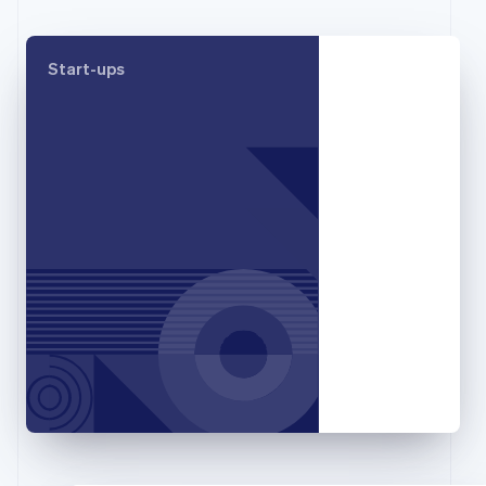
English
Griechenland
English
Start-ups
Indien
English
Irland
English
Italien
Italiano
English
Japan
日本語
English
Kanada
English
Français
Kroatien
English
Italiano
Lettland
English
Liechtenstein
Deutsch
English
Litauen
English
Luxemburg