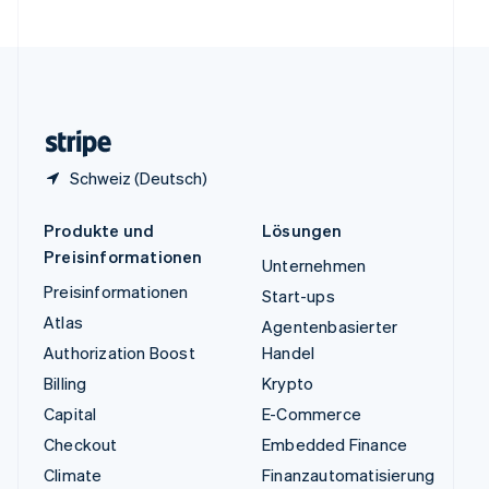
Vereinigte Staaten
English
Español
简体中文
Vereinigtes Königreich
English
Zypern
English
Schweiz (Deutsch)
Produkte und
Lösungen
Preisinformationen
Unternehmen
Preisinformationen
Start-ups
Atlas
Agentenbasierter
Authorization Boost
Handel
Billing
Krypto
Capital
E-Commerce
Checkout
Embedded Finance
Climate
Finanzautomatisierung