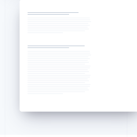
Français
Deutsch
English
Malaysia
English
简体中文
Malta
English
Mexiko
Español
English
Neuseeland
English
Niederlande
Nederlands
English
Norwegen
English
Österreich
Deutsch
English
Polen
English
Portugal
Português
English
Rumänien
English
Schweden