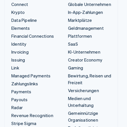
Connect
Globale Unternehmen
Krypto
In-App-Zahlungen
Data Pipeline
Marktplätze
Elements
Geldmanagement
Financial Connections
Plattformen
Identity
SaaS
Invoicing
KI-Unternehmen
Issuing
Creator Economy
Link
Gaming
Managed Payments
Bewirtung, Reisen und
Freizeit
Zahlungslinks
Versicherungen
Payments
Medien und
Payouts
Unterhaltung
Radar
Gemeinnützige
Revenue Recognition
Organisationen
Stripe Sigma