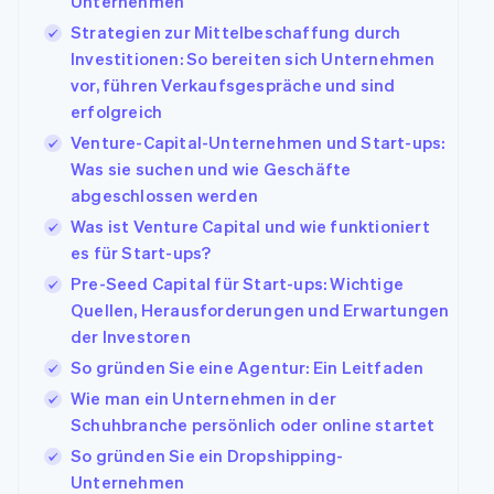
Unternehmen
Betrugsprävention
Ecosystem
Strategien zur Mittelbeschaffung durch
Atlas
Investitionen: So bereiten sich Unternehmen
Start-up-Gründung
Partner
Stripe App-Marktplatz
vor, führen Verkaufsgespräche und sind
Climate
erfolgreich
CO₂-Entnahme
Venture-Capital-Unternehmen und Start-ups:
Identity
Online-Identitätsprüfung
Was sie suchen und wie Geschäfte
abgeschlossen werden
Was ist Venture Capital und wie funktioniert
es für Start-ups?
Pre-Seed Capital für Start-ups: Wichtige
Stripe-Sessions 2026
Quellen, Herausforderungen und Erwartungen
Erfahren Sie, wie Stripe Lösungen für die Wirtschaf
der Investoren
Jetzt ansehen
So gründen Sie eine Agentur: Ein Leitfaden
Wie man ein Unternehmen in der
Schuhbranche persönlich oder online startet
So gründen Sie ein Dropshipping-
Unternehmen