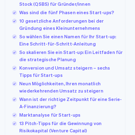
Stock (QSBS) für Gründer/innen
Australien
Was sind die fünf Phasen eines Start-ups?
English
10 gesetzliche Anforderungen bei der
Belgien
Gründung eines Kleinunternehmens
Nederlands
Français
Deutsch
English
Brasilien
So wählen Sie einen Namen für Ihr Start-up:
Português
English
Eine Schritt-für-Schritt-Anleitung
Bulgarien
So skalieren Sie ein Start-up: Ein Leitfaden für
English
die strategische Planung
Dänemark
English
Konversion und Umsatz steigern – sechs
Deutschland
Tipps für Start-ups
Deutsch
English
Neun Möglichkeiten, Ihren monatlich
Estland
wiederkehrenden Umsatz zu steigern
English
Festlandchina
Wann ist der richtige Zeitpunkt für eine Serie-
简体中文
English
A-Finanzierung?
Finnland
Marktanalyse für Start-ups
English
Svenska
Frankreich
13 Pitch-Tipps für die Gewinnung von
Français
English
Risikokapital (Venture Capital)
Gibraltar