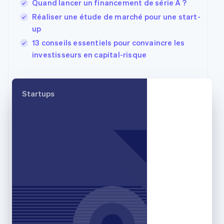
Quand lancer un financement de série A ?
简体中文
English
Chypre
Réaliser une étude de marché pour une start-
English
up
Croatie
13 conseils essentiels pour convaincre les
English
Italiano
investisseurs en capital-risque
Danemark
English
Émirats arabes unis
English
Startups
Espagne
Español
English
Estonie
English
États-Unis
English
Español
简体中文
Finlande
English
Svenska
France
Français
English
Gibraltar
English
Grèce