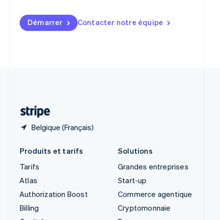
English
简体中文
Slovaquie
Démarrer
Contacter notre équipe
English
Slovénie
English
Italiano
Suède
Svenska
English
Suisse
Deutsch
Français
Italiano
English
Thaïlande
ไทย
English
Belgique (Français)
Produits et tarifs
Solutions
Tarifs
Grandes entreprises
Atlas
Start-up
Authorization Boost
Commerce agentique
Billing
Cryptomonnaie