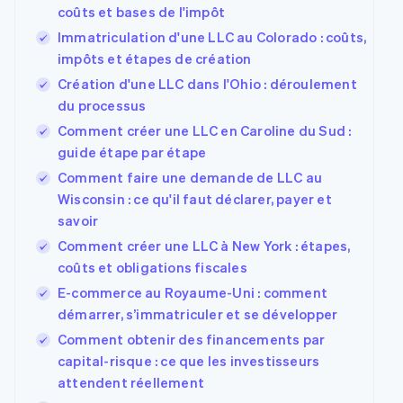
UI flexibles
Recognition
coûts et bases de l'impôt
l’application
plateforme ou de
Moyens de
Comptabilité
Entreprise
Marketplaces
marketplace
Immatriculation d'une LLC au Colorado : coûts,
paiement
automatisée
Gestion financière
Gérer des
Accès à plus
Stripe Sigma
impôts et étapes de création
Roadmap produit
Plateformes
abonnements
de 125
Rapports
Sessions : conférence
SaaS
Proposer une
Création d'une LLC dans l'Ohio : déroulement
Terminal
personnalisés
annuelle
facturation à l'usage
Paiements en
du processus
Data Pipeline
Carrières
Émettre des cartes
personne
Synchronisation
Communiqués de
bancaires adossées à
Comment créer une LLC en Caroline du Sud :
Authorization
des données
presse
des stablecoins
guide étape par étape
Par secteur
Boost
Stripe Press
Fournir et gérer des
Acceptation
services avec des
Comment faire une demande de LLC au
optimisée
Entreprises d'IA
agents
Wisconsin : ce qu'il faut déclarer, payer et
Link
Économie des
savoir
Paiements
créateurs
Contact
Jeux
accélérés
Comment créer une LLC à New York : étapes,
Hôtellerie, voyages et
Financial
Contacter notre
Ressources
coûts et obligations fiscales
loisirs
Connections
équipe
Assurance
Comptes
Devenir partenaire
E-commerce au Royaume-Uni : comment
Médias et
Intégrations
financiers
démarrer, s’immatriculer et se développer
divertissements
d'applications
associés
Organisations à but
Exemples de code
Comment obtenir des financements par
non lucratif
Blog des
capital-risque : ce que les investisseurs
Services aux
développeurs
Plus
attendent réellement
entreprises
État de l'API
Product roadmap
Secteur public