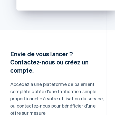
English
Mexique
Español
English
Norvège
English
Nouvelle-Zélande
English
Pays-Bas
Nederlands
English
Pologne
Envie de vous lancer ?
English
Portugal
Contactez-nous ou créez un
Português
English
compte.
R.A.S. de Hong Kong, Chine
English
简体中文
République tchèque
Accédez à une plateforme de paiement
English
complète dotée d'une tarification simple
Roumanie
English
proportionnelle à votre utilisation du service,
Royaume-Uni
ou contactez-nous pour bénéficier d’une
English
offre sur mesure.
Singapour