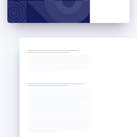
English
Hongrie
English
Inde
English
Irlande
English
Italie
Italiano
English
Japon
日本語
English
Lettonie
English
Liechtenstein
Deutsch
English
Lituanie
English
Luxembourg
Français
Deutsch
English
Malaisie
English
简体中文
Malte