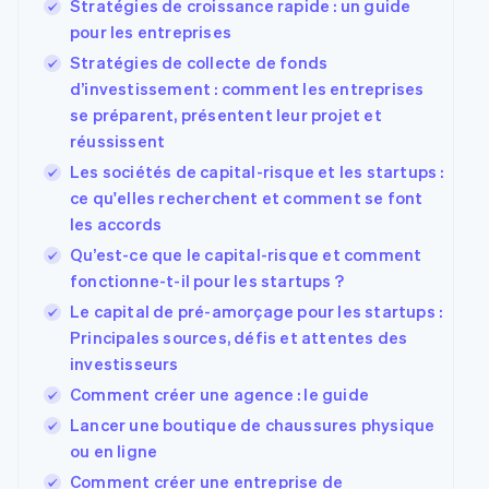
Stratégies de croissance rapide : un guide
Découvrez les prochaines évolutions
Commerce en ligne
pour les entreprises
Radar
Stratégies de collecte de fonds
Prévention de la fraude
d’investissement : comment les entreprises
Écosystème
Atlas
se préparent, présentent leur projet et
Constitution de start-up
Partenaires
réussissent
Climate
Stripe App
Les sociétés de capital-risque et les startups :
Élimination du carbone
Marketplace
ce qu'elles recherchent et comment se font
Identity
les accords
Vérification de l'identité
Qu’est-ce que le capital-risque et comment
fonctionne-t-il pour les startups ?
Le capital de pré-amorçage pour les startups :
Principales sources, défis et attentes des
Stripe Sessions 2026
investisseurs
Découvrez comment Stripe construit l’infrastructure écon
Comment créer une agence : le guide
Regarder la vidéo
Lancer une boutique de chaussures physique
ou en ligne
Comment créer une entreprise de