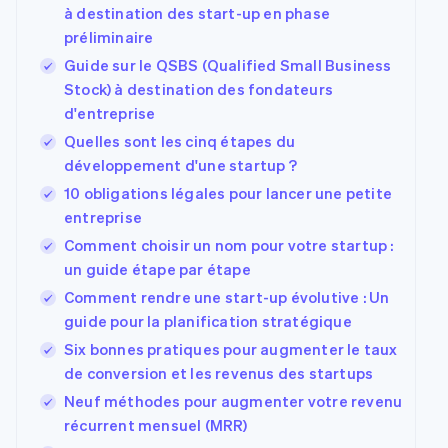
à destination des start-up en phase
préliminaire
Guide sur le QSBS (Qualified Small Business
Stock) à destination des fondateurs
d'entreprise
Quelles sont les cinq étapes du
Allemagne
développement d'une startup ?
Deutsch
English
10 obligations légales pour lancer une petite
Australie
entreprise
English
Autriche
Comment choisir un nom pour votre startup :
Deutsch
English
un guide étape par étape
Belgique
Comment rendre une start-up évolutive : Un
Nederlands
Français
Deutsch
English
Brésil
guide pour la planification stratégique
Português
English
Six bonnes pratiques pour augmenter le taux
Bulgarie
de conversion et les revenus des startups
English
Canada
Neuf méthodes pour augmenter votre revenu
English
Français
récurrent mensuel (MRR)
Chine continentale