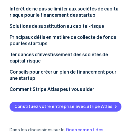
Découvrez les prochaines évolutions
Commerce en ligne
Intérêt de ne pas se limiter aux sociétés de capital-
Radar
risque pour le financement des startup
Prévention de la fraude
Contrôle et propriété
Solutions de substitution au capital-risque
Écosystème
Atlas
Constitution de start-up
Rythme de croissance et alignement stratégique
Business angels
Principaux défis en matière de collecte de fonds
Partenaires
Climate
pour les startups
Stripe App Marketplace
Élimination du carbone
Expertise et réseaux des investisseurs
Bootstrapping
Tendances d’investissement des sociétés de
Identity
Environnement de financement et concurrence
Financement participatif
capital-risque
Vérification de l'identité
Simplicité et conformité
Subventions et prêts du gouvernement
Conseils pour créer un plan de financement pour
une startup
Incubateurs et accélérateurs
Comment Stripe Atlas peut vous aider
Financement basé sur les revenus
Stripe Sessions 2026
S’inscrire sur Atlas
Découvrez comment Stripe construit l’infrastructure écono
Prêts entre pairs et microcrédits
Constituez votre entreprise avec Stripe Atlas
Regarder la vidéo
Accepter des paiements et effectuer des
opérations bancaires avant l’obtention de votre
numéro EIN
Dans les discussions sur le
financement des