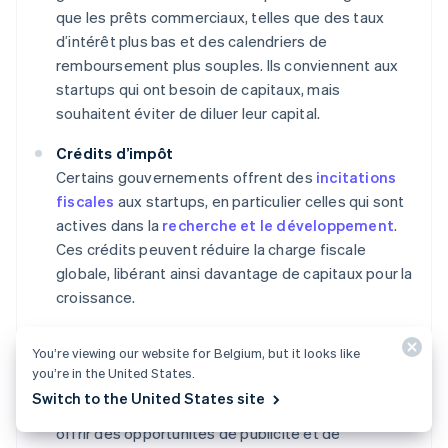
que les prêts commerciaux, telles que des taux
d’intérêt plus bas et des calendriers de
remboursement plus souples. Ils conviennent aux
startups qui ont besoin de capitaux, mais
souhaitent éviter de diluer leur capital.
Crédits d’impôt
Certains gouvernements offrent des
incitations
fiscales
aux startups, en particulier celles qui sont
actives dans la
recherche et le développement
.
Ces crédits peuvent réduire la charge fiscale
globale, libérant ainsi davantage de capitaux pour la
croissance.
Concours et compétitions
You’re viewing our website for Belgium, but it looks like
Les gouvernements parrainent souvent des
you’re in the United States.
concours ou des compétitions assortis de
Switch to the United States site
récompenses financières. Ils peuvent également
offrir des opportunités de publicité et de