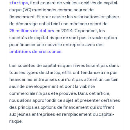
Achat dématérialisé des actions du fondateur
startups
, il est courant de voir les sociétés de capital-
risque (VC) mentionnés comme source de
Déclaration fiscale automatique au titre de
financement. Et pour cause : les valorisations en phase
l’article 83(b)
de démarrage ont atteint une médiane record de
Documents juridiques d’entreprise de classe
25 millions de dollars
en 2024. Cependant, les
mondiale
sociétés de capital-risque ne sont pas la seule option
pour financer une nouvelle entreprise avec des
Une année gratuite de Stripe Payments, plus de
50 000 $ en crédits et remises partenaires
ambitions de croissance
.
Les sociétés de capital-risque n’investissent pas dans
tous les types de startup, et ils ont tendance à ne pas
financer les entreprises qui n’ont pas atteint un certain
seuil de développement et dont la viabilité
commerciale n’a pas été prouvée. Dans cet article,
nous allons approfondir ce sujet et présenter certaines
des principales options de financement qui s’offrent
aux jeunes entreprises en remplacement du capital-
risque.