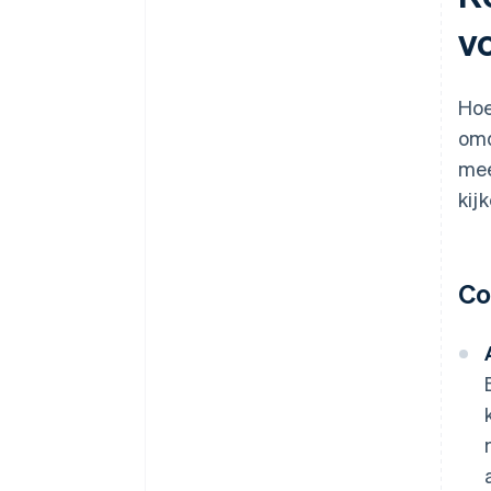
v
Een gratis jaar Stripe Payments,
plus $ 50.000 aan
partnervoordelen en kortingen
Hoe
omd
mee
kij
Co