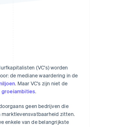
Stripe Sessions 2026
Ontdek hoe Stripe de
economische
infrastructuur voor AI
bouwt.
Nu bekijken
urfkapitalisten (VC's) worden
voor: de mediane waardering in de
miljoen
. Maar VC's zijn niet de
t
groeiambities
.
n doorgaans geen bedrijven die
 marktlevensvatbaarheid zitten.
we enkele van de belangrijkste