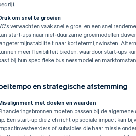
bedrijf.
Druk om snel te groeien
VC's verwachten vaak snelle groei en een snel rendeme
kan start-ups naar niet-duurzame groeimodellen duwen
langetermijnstabiliteit naar kortetermijnwinsten. Alte
kunnen meer flexibiliteit bieden, waardoor start-ups k
past bij hun specifieke businessmodel en marktomsta
oeitempo en strategische afstemming
Misalignment met doelen en waarden
Financieringsbronnen moeten passen bij de algemene 
up. Een start-up die zich richt op sociale impact kan b
impactinvesteerders of subsidies die haar missie onder