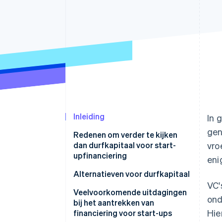
Link
Versneld afrekenen
Financial Connections
Data gekoppelde rekeningen
Inleiding
In 
gen
Redenen om verder te kijken
dan durfkapitaal voor start-
vro
upfinanciering
eni
Controle en eigendom
Alternatieven voor durfkapitaal
VC'
Groeitempo en strategische
Angel investors
Veelvoorkomende uitdagingen
ond
afstemming
bij het aantrekken van
Bootstrapping
Hie
financiering voor start-ups
Expertise en netwerken van