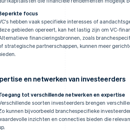
durfkapitalisten die financiële rendementen mogelijk b
Beperkte focus
VC's hebben vaak specifieke interesses of aandachtsge
deze gebieden opereert, kan het lastig zijn om VC-finan
Alternatieve financieringsbronnen, zoals branchespeci
of strategische partnerschappen, kunnen meer gerich
bieden.
pertise en netwerken van investeerders
Toegang tot verschillende netwerken en expertise
Verschillende soorten investeerders brengen verschill
Zo kunnen bijvoorbeeld branchespecifieke investeerder
waardevolle inzichten en connecties bieden die relevant
up.