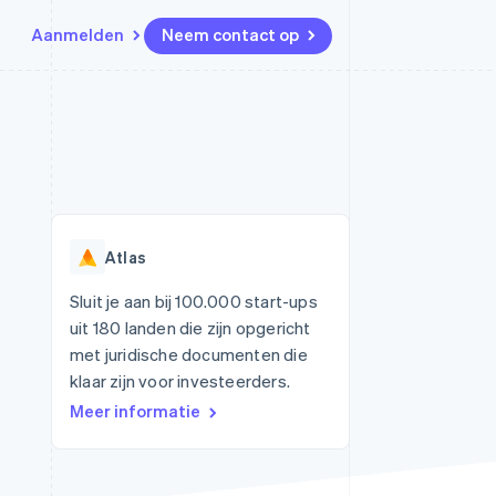
Aanmelden
Neem contact op
Bronnen
Ecosysteem
Contact
marktplaatsen
Meer
App-integraties
Partners
Neem contact op
Product roadmap
Voorbeelden van code
Stripe App Marketplace
Partner worden
Ontdek wat er in het verschiet
or platforms
Developerblog
ligt
r platforms
API-status
financiële
Radar
Atlas
Fraudepreventie
tuele kaarten
Atlas
ing
Sluit je aan bij 100.000 start-ups
Oprichting van een start-up
uit 180 landen die zijn opgericht
Climate
met juridische documenten die
CO₂-verwijdering
klaar zijn voor investeerders.
Identity
Meer informatie
Online identiteitsverificatie