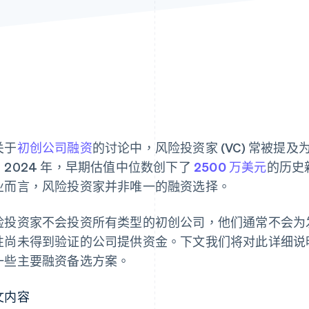
关于
初创公司融资
的讨论中，风险投资家 (VC) 常被提
：2024 年，早期估值中位数创下了
2500 万美元
的历史
业而言，风险投资家并非唯一的融资选择。
险投资家不会投资所有类型的初创公司，他们通常不会为
性尚未得到验证的公司提供资金。下文我们将对此详细说
一些主要融资备选方案。
文内容