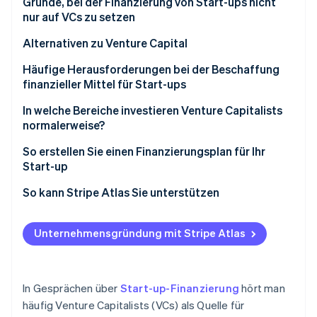
Gründe, bei der Finanzierung von Start-ups nicht
Betrugsprävention
Ecosystem
nur auf VCs zu setzen
Atlas
Start-up-Gründung
Partner
Kontrolle und Eigentum
Alternativen zu Venture Capital
Stripe App-Marktplatz
Climate
Wachstumstempo und strategische Ausrichtung
Angel-Investorinnen und -Investoren
Häufige Herausforderungen bei der Beschaffung
CO₂-Entnahme
finanzieller Mittel für Start-ups
Investorenexpertise und Netzwerke
Bootstrapping
Identity
Online-Identitätsprüfung
In welche Bereiche investieren Venture Capitalists
Finanzierungsumfeld und Wettbewerb
Crowdfunding
normalerweise?
Einfachheit und Compliance
Staatliche Zuschüsse und Kredite
So erstellen Sie einen Finanzierungsplan für Ihr
Start-up
Gründerzentren und Accelerators
Stripe-Sessions 2026
So kann Stripe Atlas Sie unterstützen
Umsatzbasierte Finanzierung
Erfahren Sie, wie Stripe Lösungen für die Wirts
Jetzt ansehen
Bei Atlas eine Unternehmensgründung beantragen
Peer-to-Peer-Kreditvergabe und Mikrokredite
Unternehmensgründung mit Stripe Atlas
Zahlungen und Bankgeschäfte vor Erhalt der EIN-
Nummer nutzen
Gründungsaktien ohne Einsatz eigener Mittel
In Gesprächen über
Start-up-Finanzierung
hört man
erwerben
häufig Venture Capitalists (VCs) als Quelle für