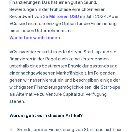
Finanzierungen. Das hat einen guten Grund:
Automatische Einreichung des 83(b)-
Bewertungen in der Frühphase erreichten einen
Steuerformulars
Rekordwert von
25 Millionen USD
im Jahr 2024. Aber
Hochwertige rechtliche Unternehmensdokumente
VCs sind nicht die einzige Option für die Finanzierung
eines neuen Unternehmens mit
Ein Jahr Stripe Payments kostenlos, plus
Wachstumsambitionen
.
Partnergutschriften und Rabatte im Wert von
50.000 USD
VCs investieren nicht in jede Art von Start-up und sie
finanzieren in der Regel auch keine Unternehmen
unterhalb eines bestimmten Entwicklungsstands und
einer nachgewiesenen Marktfähigkeit. Im Folgenden
gehen wir näher hierauf ein und beschreiben einige der
wichtigsten Finanzierungsmöglichkeiten, die Start-ups
als Alternative zu Venture Capital zur Verfügung
stehen.
Worum geht es in diesem Artikel?
Gründe, bei der Finanzierung von Start-ups nicht nur