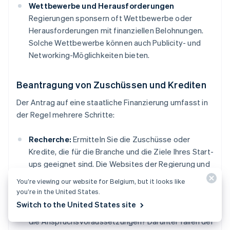
Wettbewerbe und Herausforderungen
Regierungen sponsern oft Wettbewerbe oder
Herausforderungen mit finanziellen Belohnungen.
Solche Wettbewerbe können auch Publicity- und
Networking-Möglichkeiten bieten.
Beantragung von Zuschüssen und Krediten
Der Antrag auf eine staatliche Finanzierung umfasst in
der Regel mehrere Schritte:
Recherche:
Ermitteln Sie die Zuschüsse oder
Kredite, die für die Branche und die Ziele Ihres Start-
ups geeignet sind. Die Websites der Regierung und
der regionalen Entwicklungsagenturen bieten eine
You’re viewing our website for Belgium, but it looks like
gute Informationsquelle.
you’re in the United States.
Switch to the United States site
Prüfung der Förderfähigkeit:
Erfüllt Ihr Start-up
die Anspruchsvoraussetzungen? Darunter fallen der