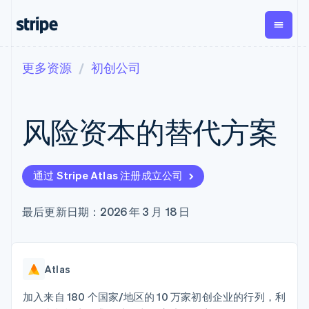
更多资源
初创公司
按企业阶段
文档
学习
支付
营收
资金管
平台
理
易市
大型企业
Stripe 文档
博客
Payments
Billing
初创企业
API 参考文档
客户案例
风险资本的替代方案
在线支付
经常性收入
Global
Conn
库与 SDK
指南
Payment links
Metronome
Payouts
Stripe Apps
按用量计费
平台
无代码支付
Subscriptions
向第三
按应用场景
Checkout
方打款
通过 Stripe Atlas 注册成立公司
支持
预构建支付界
订阅管理
Crypto
指南
智能体商务
面
Invoicing
钱包、
加密货币
获取支持
一次性或定期
Elements
最后更新日期：2026 年 3 月 18 日
稳定币
电子商务
接受线上付款
管理支持方案
灵活的 UI 组件
账单
发行和
嵌入式金融
实施预建结账流程
专业服务
支付方式
Tax
发卡基
财务自动化
构建平台或交易市场
Access to
销售税和增值
础设施
全球化企业
管理订阅
125+
税自动化
Atlas
应用内支付
提供按用量计费
Terminal
Revenue
交易市场
发行稳定币支持的支付卡
线下支付
Recognition
公司
资金管理
使用代理预配和管理服务
加入来自 180 个国家/地区的 10 万家初创企业的行列，利
会计自动化
Authorization
平台