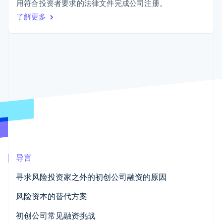
Boost
Stripe Sigma
用符合投资者要求的法律文件完成公司注册。
产品路线图
SaaS
支付成功率优
自定义报告
Sessions 年度大会
了解更多
化
Data Pipeline
招聘
数据同步
Link
资源
新闻编辑室
加速结账
Stripe Press
按行业
应用程序集成
代码示例
AI 企业
开发者博客
创作者经济
API 状态
联系
更多
游戏
Product roadmap
酒店、旅游与休闲
联系销售
了解未来规划
保险
成为合作伙伴
媒体与娱乐
Radar
非营利组织
欺诈防范
专业服务
Atlas
公共部门
初创企业注册
零售
导言
Climate
碳移除
寻求风险投资家之外的初创公司融资的原因
生态系统
控制与所有权
风险资本的替代方案
合作伙伴
Stripe App Marketplace
增长速度与战略一致性
天使投资人
初创公司常见融资挑战