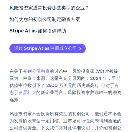
Stripe Sessions 2026
投资者专业知识与人脉
自筹资金创业
风险投资家通常投资哪些类型的企业？
了解 Stripe 如何为 AI 构建经济基础设施。
立即观看
资金环境与竞争
众筹
如何为您的初创公司制定融资方案
简洁与合规
成功开展众筹活动的策略
Stripe Atlas 如何提供帮助
政府资助与贷款
申请使用 Atlas 注册公司
通过 Stripe Atlas 注册成立公司
孵化器和加速器
在获取雇主识别号 (EIN) 前开通收款和银行服务
基于收入的融资
无现金创始人股权认购
在关于
初创公司融资
的讨论中，风险投资家 (VC) 常被提
点对点借贷和小额贷款
自动提交 83 (b) 税务申报
及为一种资金来源。这是有充分原因的：2024 年，早期
估值中位数创下了
2500 万美元
的历史新高\。但对于
有
全球顶尖水准的公司法律文件
志于发展壮大
的新企业而言，风险投资家并非唯一的融资
Stripe Payments 服务首年免费，更享价值 5 万美元的
选择。
合作伙伴专属优惠与折扣
风险投资家不会投资所有类型的初创公司，他们通常不会
为发展阶段未达一定门槛、且市场可行性尚未得到验证的
公司提供资金。下文我们将对此详细说明，并介绍初创公