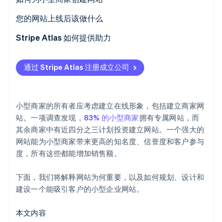
Stripe Sessions 2026
了解 Stripe 如何为 AI 构建经济基础设施。
1. 规划您的网站策略
您的网站上线后该做什么
立即观看
2. 为您的网站选择合适的平台
1. 宣传您的发布
Stripe Atlas 如何提供助力
3. 注册域名
2. 监控性能并解决错误
申请使用 Atlas
通过 Stripe Atlas 注册成立公司
4. 选择网页主机
3. 致力于定期安全维护
在雇主识别号 (EIN) 下发之前接受付款和办理银行业务
5. 设计您的网站
4. 持续发布新内容
非现金创始人股权认购
小型商家的所有者应考虑建立在线形象，包括建立商家网
6. 创建强大的内容
5. 分析数据并进行优化
自动申报 83(b) 税务选择
站。一项调查发现，
83% 的小型商家
拥有专属网站，而
其余商家中有近四分之三计划投资建立网站。一个强大的
7. 集成关键功能和特性
全球顶尖水准的公司法律文件
网站能为小型商家带来更高的知名度、信誉度和客户参与
8. 针对搜索引擎进行优化
Stripe Payments 服务首年免费，另享价值 5 万美元的
度，所有这些都能增加销售额。
合作伙伴抵扣金与折扣
9. 测试并启动您的网站
下面，我们将解释网站为何重要，以及如何规划、设计和
建设一个能吸引客户的小型企业网站。
本文内容