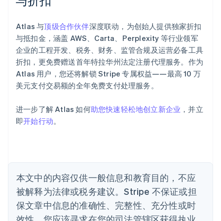
与折扣
English
爱尔兰
Atlas 与
顶级合作伙伴
深度联动，为创始人提供独家折扣
English
爱沙尼亚
与抵扣金，涵盖 AWS、Carta、Perplexity 等行业领军
English
企业的工程开发、税务、财务、监管合规及运营必备工具
奥地利
折扣，更免费赠送首年特拉华州法定注册代理服务。作为
Deutsch
English
Atlas 用户，您还将解锁 Stripe 专属权益——最高 10 万
澳大利亚
美元支付交易额的全年免费支付处理服务。
English
巴西
Português
English
进一步了解 Atlas 如何
助您快速轻松地创立新企业
，并立
保加利亚
即
开始行动
。
English
比利时
Nederlands
Français
Deutsch
English
波兰
English
丹麦
本文中的内容仅供一般信息和教育目的，不应
English
被解释为法律或税务建议。Stripe 不保证或担
德国
保文章中信息的准确性、完整性、充分性或时
Deutsch
English
法国
效性。您应该寻求在您的司法管辖区获得执业