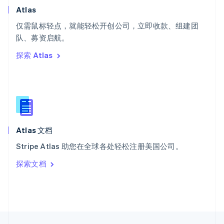
English
Italiano
Atlas
泰国
ไทย
English
仅需鼠标轻点，就能轻松开创公司，立即收款、组建团
希腊
队、募资启航。
English
探索 Atlas
西班牙
Español
English
新加坡
English
简体中文
新西兰
English
匈牙利
English
Atlas 文档
意大利
Stripe Atlas 助您在全球各处轻松注册美国公司。
Italiano
English
印度
探索文档
English
英国
English
直布罗陀
English
中国内地