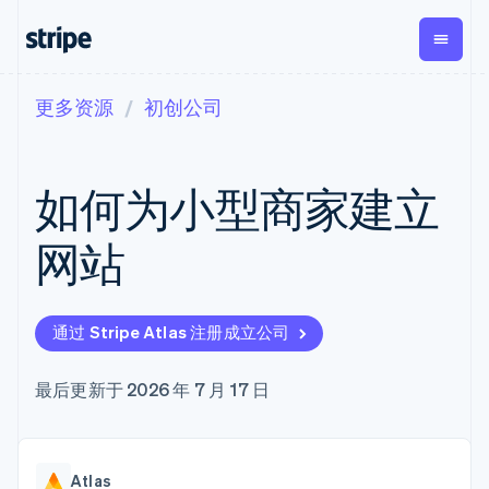
更多资源
初创公司
按企业阶段
文档
学习
支付
营收
资金管
平台
理
易市
大型企业
Stripe 文档
博客
Payments
Billing
初创企业
API 参考文档
客户案例
如何为小型商家建立
在线支付
经常性收入
Global
Conn
库与 SDK
指南
Payment links
Metronome
Payouts
Stripe Apps
按用量计费
平台
网站
无代码支付
Subscriptions
向第三
按应用场景
Checkout
方打款
支持
预构建支付界
订阅管理
Crypto
指南
智能体商务
面
Invoicing
钱包、
加密货币
获取支持
一次性或定期
Elements
通过 Stripe Atlas 注册成立公司
稳定币
电子商务
接受线上付款
管理支持方案
灵活的 UI 组件
账单
发行和
嵌入式金融
实施预建结账流程
专业服务
支付方式
Tax
发卡基
财务自动化
构建平台或交易市场
最后更新于 2026 年 7 月 17 日
Access to
销售税和增值
础设施
全球化企业
管理订阅
125+
税自动化
应用内支付
提供按用量计费
Terminal
Revenue
交易市场
发行稳定币支持的支付卡
线下支付
Recognition
公司
资金管理
使用代理预配和管理服务
会计自动化
Authorization
Atlas
平台