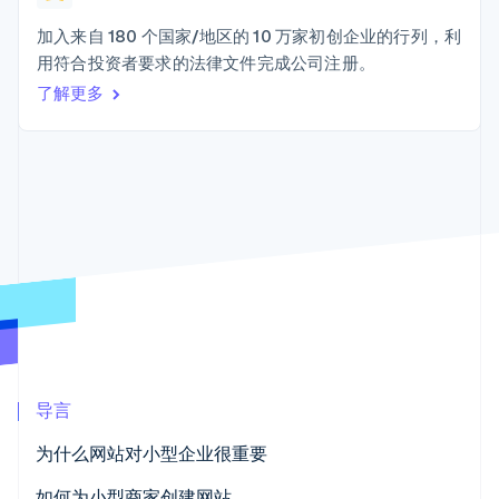
Boost
Stripe Sigma
产品路线图
SaaS
支付成功率优
自定义报告
Sessions 年度大会
加入来自 180 个国家/地区的 10 万家初创企业的行列，利
化
Data Pipeline
招聘
用符合投资者要求的法律文件完成公司注册。
数据同步
Link
资源
新闻编辑室
加速结账
了解更多
Stripe Press
按行业
应用程序集成
代码示例
AI 企业
开发者博客
创作者经济
API 状态
联系
更多
游戏
Product roadmap
酒店、旅游与休闲
联系销售
了解未来规划
保险
成为合作伙伴
媒体与娱乐
Radar
非营利组织
欺诈防范
专业服务
Atlas
公共部门
初创企业注册
零售
Climate
碳移除
导言
生态系统
为什么网站对小型企业很重要
合作伙伴
Stripe App Marketplace
如何为小型商家创建网站