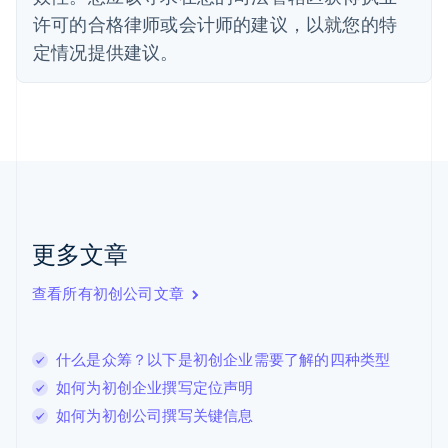
Français
English
许可的合格律师或会计师的建议，以就您的特
芬兰
定情况提供建议。
English
Svenska
荷兰
Nederlands
English
加拿大
English
Français
捷克
English
克罗地亚
English
Italiano
拉脱维亚
更多文章
English
立陶宛
查看所有初创公司文章
English
列支敦士登
Deutsch
English
卢森堡
什么是众筹？以下是初创企业需要了解的四种类型
Français
Deutsch
English
如何为初创企业撰写定位声明
罗马尼亚
如何为初创公司撰写关键信息
English
马尔他