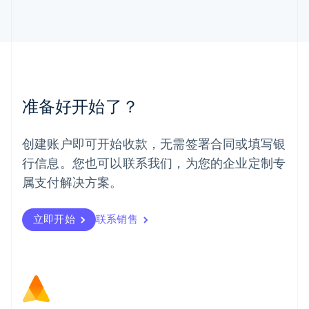
English
马来西亚
English
简体中文
美国
English
Español
简体中文
墨西哥
Español
English
准备好开始了？
挪威
English
葡萄牙
创建账户即可开始收款，无需签署合同或填写银
Português
English
行信息。您也可以联系我们，为您的企业定制专
日本
日本語
English
属支付解决方案。
瑞典
Svenska
English
瑞士
立即开始
联系销售
Deutsch
Français
Italiano
English
塞浦路斯
English
斯洛伐克
English
斯洛文尼亚