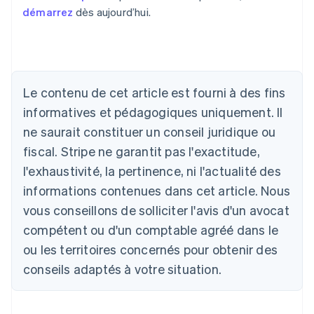
démarrez
dès aujourd’hui.
Allemagne
Deutsch
English
Australie
Le contenu de cet article est fourni à des fins
English
informatives et pédagogiques uniquement. Il
Autriche
ne saurait constituer un conseil juridique ou
Deutsch
English
Belgique
fiscal. Stripe ne garantit pas l'exactitude,
Nederlands
Français
Deutsch
English
l'exhaustivité, la pertinence, ni l'actualité des
Brésil
Português
English
informations contenues dans cet article. Nous
Bulgarie
vous conseillons de solliciter l'avis d'un avocat
English
Canada
compétent ou d'un comptable agréé dans le
English
Français
ou les territoires concernés pour obtenir des
Chine continentale
conseils adaptés à votre situation.
简体中文
English
Chypre
English
Croatie