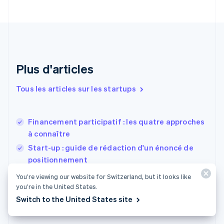
English
Italiano
Danemark
English
Émirats arabes unis
English
Espagne
Plus d'articles
Español
English
Estonie
Tous les articles sur les startups
English
États-Unis
English
Español
简体中文
Financement participatif : les quatre approches
Finlande
English
Svenska
à connaître
France
Start-up : guide de rédaction d'un énoncé de
Français
English
positionnement
Gibraltar
English
Comment rédiger des messages clés pour une
You’re viewing our website for Switzerland, but it looks like
Grèce
start-up
you’re in the United States.
English
Switch to the United States site
Hongrie
English
Inde