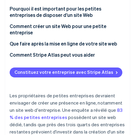
Découvrez les prochaines évolutions
Commerce en ligne
Pourquoi il est important pour les petites
Radar
entreprises de disposer d’un site Web
Prévention de la fraude
Comment créer un site Web pour une petite
Écosystème
Atlas
entreprise
Constitution de start-up
Partenaires
Climate
1. Planifiez la stratégie de votre site Web
Que faire après la mise en ligne de votre site web
Stripe App Marketplace
Élimination du carbone
2. Choisissez la plateforme adaptée à votre site Web
1. Faites la promotion de votre lancement
Comment Stripe Atlas peut vous aider
Identity
Vérification de l'identité
3. Enregistrer un nom de domaine
2. Surveillez les performances et corrigez les bugs
L’inscription sur Atlas
Constituez votre entreprise avec Stripe Atlas
4. Sélectionnez un hébergeur Web
3. Engagez-vous à effectuer une maintenance de
Accepter des paiements et effectuer des
sécurité régulière
opérations bancaires avant l’obtention de votre EIN
5. Concevez votre site Web
4. Publiez régulièrement du contenu récent
Achat dématérialisé d’actions par le fondateur
Les propriétaires de petites entreprises devraient
Stripe Sessions 2026
6. Créez un contenu percutant
envisager de créer une présence en ligne, notamment
Découvrez comment Stripe construit l’infrastructure écono
5. Analysez les données et optimisez
Prise en charge automatique de l’option
Regarder la vidéo
un site web d'entreprise. Une enquête a révélé que
83
7. Intégrez les fonctionnalités clés
fiscale 83(b)
% des petites entreprises
possèdent un site web
8. Optimisez pour les moteurs de recherche
Des documents juridiques de standing international
dédié, tandis que près des trois quarts des entreprises
restantes prévoient d'investir dans la création d'un site
9. Testez et lancez votre site Web
Une année gratuite de Stripe Payments, plus de