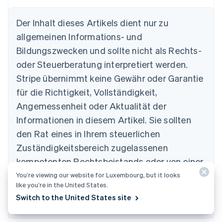
Der Inhalt dieses Artikels dient nur zu
allgemeinen Informations- und
Australien
Bildungszwecken und sollte nicht als Rechts-
English
Belgien
oder Steuerberatung interpretiert werden.
Nederlands
Français
Deutsch
English
Stripe übernimmt keine Gewähr oder Garantie
Brasilien
für die Richtigkeit, Vollständigkeit,
Português
English
Bulgarien
Angemessenheit oder Aktualität der
English
Informationen in diesem Artikel. Sie sollten
Dänemark
English
den Rat eines in Ihrem steuerlichen
Deutschland
Zuständigkeitsbereich zugelassenen
Deutsch
English
Estland
kompetenten Rechtsbeistands oder von einer
English
Steuerberatungsstelle einholen und sich
You’re viewing our website for Luxembourg, but it looks
Festlandchina
like you’re in the United States.
hinsichtlich Ihrer speziellen Situation beraten
简体中文
English
Switch to the United States site
Finnland
lassen.
English
Svenska
Frankreich