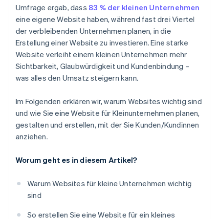
8. Optimieren Sie für Suchmaschinen
Umfrage ergab, dass
83 % der kleinen Unternehmen
Hochwertige rechtliche Unternehmensdokumente
eine eigene Website haben, während fast drei Viertel
9. Testen und veröffentlichen Sie Ihre Website
der verbleibenden Unternehmen planen, in die
Ein Jahr Stripe Payments kostenlos, plus
Erstellung einer Website zu investieren. Eine starke
Partnergutschriften und Rabatte im Wert von
Website verleiht einem kleinen Unternehmen mehr
50.000 USD
Sichtbarkeit, Glaubwürdigkeit und Kundenbindung –
was alles den Umsatz steigern kann.
Im Folgenden erklären wir, warum Websites wichtig sind
und wie Sie eine Website für Kleinunternehmen planen,
gestalten und erstellen, mit der Sie Kunden/Kundinnen
anziehen.
Worum geht es in diesem Artikel?
Warum Websites für kleine Unternehmen wichtig
sind
So erstellen Sie eine Website für ein kleines