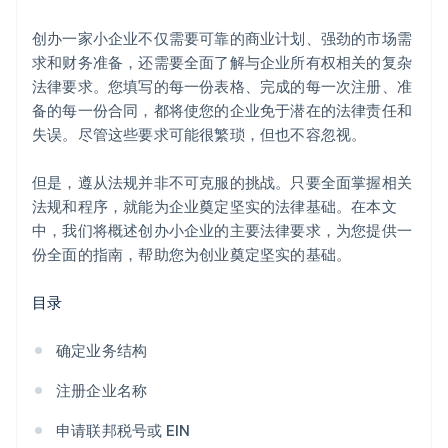
无现金创始人股权认购
创办一家小企业不仅需要可靠的商业计划、强劲的市场需
自动提交 83 (b) 税务申报
求和财务准备，还需要全面了解与企业所有权相关的复杂
法律要求。您填写的每一份表格、完成的每一次注册、准
全球顶尖水准的公司法律文件
备的每一份合同，都将使您的企业免于潜在的法律责任和
Stripe Payments 服务首年免费，更享价值 5 万美元的
失误。尽管这些要求可能很繁琐，但也不容忽视。
合作伙伴专属优惠与折扣
但是，遵从法规并非不可克服的挑战。只要全面掌握相关
法规和程序，就能为企业奠定坚实的法律基础。在本文
中，我们将概述创办小企业的主要法律要求，为您提供一
份全面的指南，帮助您为创业奠定坚实的基础。
目录
确定业务结构
注册企业名称
申请联邦税号或 EIN