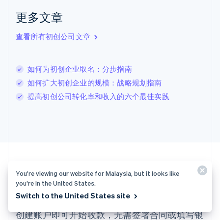
拉脱维亚
更多文章
English
立陶宛
查看所有初创公司文章
English
列支敦士登
Deutsch
English
卢森堡
如何为初创企业取名：分步指南
Français
Deutsch
English
如何扩大初创企业的规模：战略规划指南
罗马尼亚
提高初创公司转化率和收入的六个最佳实践
English
马尔他
English
马来西亚
English
简体中文
美国
English
Español
简体中文
墨西哥
You’re viewing our website for Malaysia, but it looks like
Español
English
you’re in the United States.
准备好开始了？
挪威
Switch to the United States site
English
葡萄牙
创建账户即可开始收款，无需签署合同或填写银
Português
English