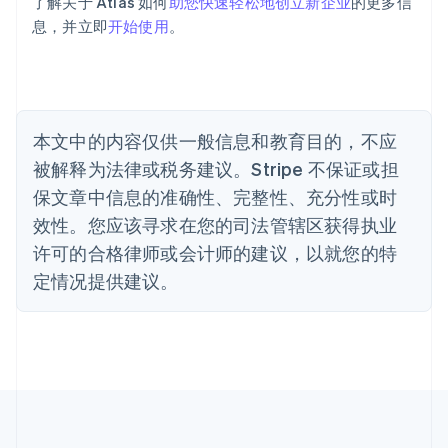
了解关于 Atlas 如何
助您快速轻松地创立新企业
的更多信
保加利亚
息，并立即
开始使用
。
English
比利时
Nederlands
Français
Deutsch
English
波兰
English
丹麦
本文中的内容仅供一般信息和教育目的，不应
English
被解释为法律或税务建议。Stripe 不保证或担
德国
保文章中信息的准确性、完整性、充分性或时
Deutsch
English
法国
效性。您应该寻求在您的司法管辖区获得执业
Français
English
许可的合格律师或会计师的建议，以就您的特
芬兰
定情况提供建议。
English
Svenska
荷兰
Nederlands
English
加拿大
English
Français
捷克
English
克罗地亚
English
Italiano