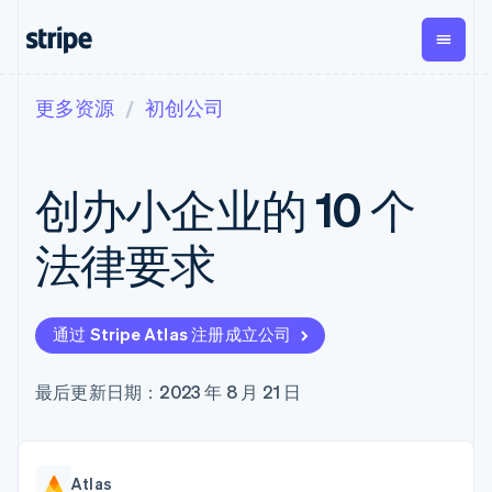
更多资源
初创公司
按企业阶段
文档
学习
支付
营收
资金管
平台
理
易市
大型企业
Stripe 文档
博客
Payments
Billing
初创企业
API 参考文档
客户案例
创办小企业的 10 个
在线支付
经常性收入
Global
Conn
库与 SDK
指南
Payment links
Metronome
Payouts
Stripe Apps
按用量计费
平台
法律要求
无代码支付
Subscriptions
向第三
按应用场景
Checkout
方打款
支持
预构建支付界
订阅管理
Crypto
指南
智能体商务
面
Invoicing
钱包、
加密货币
获取支持
一次性或定期
Elements
通过 Stripe Atlas 注册成立公司
稳定币
电子商务
接受线上付款
管理支持方案
灵活的 UI 组件
账单
发行和
嵌入式金融
实施预建结账流程
专业服务
支付方式
Tax
发卡基
财务自动化
构建平台或交易市场
最后更新日期：2023 年 8 月 21 日
Access to
销售税和增值
础设施
全球化企业
管理订阅
125+
税自动化
应用内支付
提供按用量计费
Terminal
Revenue
交易市场
发行稳定币支持的支付卡
线下支付
Recognition
公司
资金管理
使用代理预配和管理服务
会计自动化
Authorization
Atlas
平台