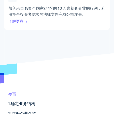
Boost
Stripe Sigma
产品路线图
SaaS
支付成功率优
自定义报告
Sessions 年度大会
加入来自 180 个国家/地区的 10 万家初创企业的行列，利
化
Data Pipeline
招聘
用符合投资者要求的法律文件完成公司注册。
数据同步
Link
资源
新闻编辑室
加速结账
了解更多
Stripe Press
按行业
应用程序集成
代码示例
AI 企业
开发者博客
创作者经济
API 状态
联系
更多
游戏
Product roadmap
酒店、旅游与休闲
联系销售
了解未来规划
保险
成为合作伙伴
媒体与娱乐
Radar
非营利组织
欺诈防范
专业服务
Atlas
公共部门
初创企业注册
零售
Climate
碳移除
导言
生态系统
1.确定业务结构
合作伙伴
Stripe App Marketplace
2.注册企业名称