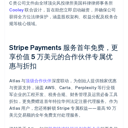
C 类公司文件由全球顶尖风投律所美国科律律师事务所
Cooley
联合设计，旨在助您立即启动融资，并确保公司
获得全方位法律保护，涵盖股权架构、权益分配及税务合
规等核心领域。
Stripe Payments 服务首年免费，更
享价值 5 万美元的合作伙伴专属优
惠与折扣
阿联酋
English
爱尔兰
Atlas 与
顶级合作伙伴
深度联动，为创始人提供独家优惠
English
爱沙尼亚
与资源支持，涵盖 AWS、Carta、Perplexity 等行业领
English
军企业的工程开发、税务合规、财务管理及运营必备工具
奥地利
折扣，更免费赠送首年特拉华州法定注册代理服务。作为
Deutsch
English
Atlas 用户，您还将解锁 Stripe 专属权益——最高 10 万
澳大利亚
美元交易额的全年免费支付处理服务。
English
巴西
Português
English