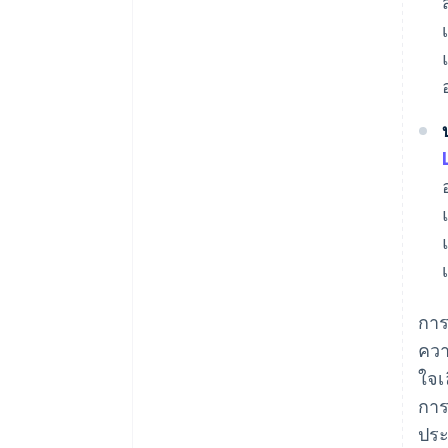
การ
ควา
ใจเ
การ
ประ