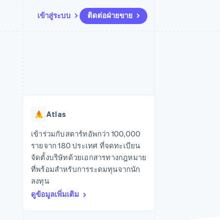
เข้าสู่ระบบ
ติดต่อฝ่ายขาย
แหล่งข้อมูล
ระบบนิเวศ
การติดต่อ
มาร์เก็ตเพลส
เพิ่มเติม
การเชื่อมต่อการทำงานแอป
พาร์ทเนอร์
ติดต่อฝ่ายขาย
Product roadmap
น
ตัวอย่างโค้ด
Stripe App Marketplace
สมัครเป็นพาร์ทเนอร์
ดูสิ่งที่กำลังจะมาถึง
ำหรับแพลตฟอร์ม
บล็อกของนักพัฒนา
ันทนาการ
สถานะ API
Radar
การป้องกันการฉ้อโกง
Atlas
Atlas
การก่อตั้งบริษัทสตาร์ทอัพ
เข้าร่วมกับสตาร์ทอัพกว่า 100,000
รายจาก 180 ประเทศ ที่จดทะเบียน
Climate
การขจัดคาร์บอน
จัดตั้งบริษัทด้วยเอกสารทางกฎหมาย
ที่พร้อมสำหรับการระดมทุนจากนัก
ลงทุน
ดูข้อมูลเพิ่มเติม