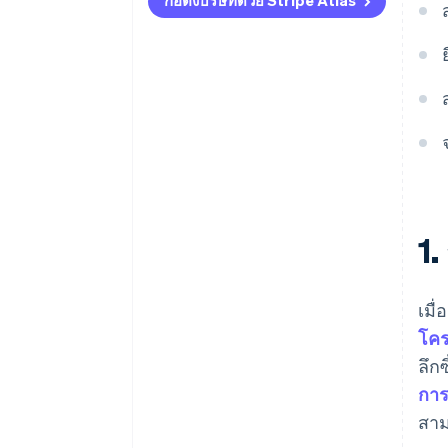
ก่อตั้งบริษัทด้วย Stripe Atlas
การรับชำระเงินและการธนาคาร
ก่อนที่จะได้รับ EIN ของคุณ
การซื้อหุ้นของผู้ก่อตั้งแบบไร้เงินสด
การยื่นเอกสารการเลือกสถานะ
ภาษี 83(b) อัตโนมัติ
เอกสารทางกฎหมายของบริษัท
ระดับโลก
1
Stripe Payments ฟรีหนึ่งปี พร้อม
เครดิตและส่วนลดสำหรับพาร์ท
เมื
เนอร์มูลค่า 50,000 ดอลลาร์สหรัฐ
โคร
ลึก
การ
สาม