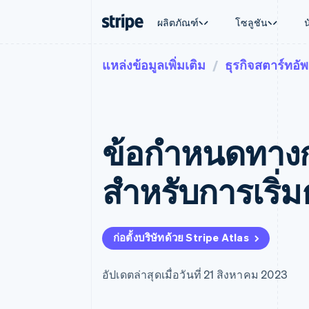
ผลิตภัณฑ์
โซลูชัน
แหล่งข้อมูลเพิ่มเติม
ธุรกิจสตาร์ทอัพ
ตามขั้น
เอกสารประกอบ
เรียนรู้
ตามกรณี
การสนับส
การชำระเงิน
รายรับ
องค์กร
Stripe Docs
บล็อก
การค้าแบ
รับการส
Payments
Billing
ธุรกิจสตาร์ทอัพ
ข้อมูลอ้างอิงเกี่ยวกับ API
เรื่องราวจากลูกค้า
อีคอมเมิร
แพ็กเกจก
การชำระเงินออนไลน์
รายรับตามแบบแผนล่
ไลบรารีและ SDK
คู่มือ
บริการทา
บริการเ
Payment links
Metronome
Stripe Apps
ข้อกําหนดทาง
การทำงาน
การชำระเงินแบบไม่ต้องเขียน
การเรียกเก็บเงินตาม
ธุรกิจทั่
โค้ด
การชำระเงินตามรอบ
การชำระ
การจัดการการชำระเ
Checkout
มาร์เก็ต
สําหรับการเริ่
UI การชำระเงินสำเร็จรูป
บิล
การจัดกา
Elements
Invoicing
แพลตฟอ
องค์ประกอบ UI ที่ยืดหยุ่น
ครั้งเดียวหรือตามแบ
SaaS
วิธีการชำระเงิน
หน้า
เข้าถึงได้มากกว่า 125 รายการ
Tax
ก่อตั้งบริษัทด้วย Stripe Atlas
Authorization Boost
คิดภาษีการขายและ 
ยกระดับการยอมรับการชำระเงิน
อัตโนมัติ
Link
Revenue Recogniti
อัปเดตล่าสุดเมื่อวันที่ 21 สิงหาคม 2023
การชำระเงินที่รวดเร็วขึ้น
ระบบอัตโนมัติสำหรับ
Stripe Sigma