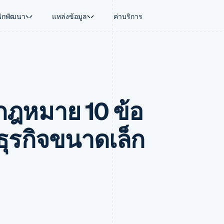
นักพัฒนา
แหล่งข้อมูล
ค่าบริการ
ใช้งาน
นุน
คู่มือ
ตามอุตสาหกรรม
บริษัท
การจัดการเงิน
แพลตฟอร์มและ
บใช้เอเจนต์
นับสนุน
รับการชำระเงินออนไลน์
บริษัท AI
แผนงานผลิตภัณฑ์
Global Payouts
Connect
์ซ
ารสนับสนุนที่ได้รับการจัดการ
ติดตั้งใช้งานการชำระเงินสำเร็จรูป
แวดวงครีเอเตอร์
การประชุมประจำปีแบบเซสชั
วงหน้า
เบิกจ่ายให้กับบุคคลที่สาม
การชำระเงินส
งการเงินที่ผสานรวมในตัว
ฉพาะทาง
สร้างแพลตฟอร์มหรือมาร์เก็ตเพลส
เกม
ตำแหน่งงาน
กฎหมาย 10 ข้อ
อัตโนมัติด้านการเงิน
จัดการการชำระเงินตามรอบบิล
การบริการ การเดินทาง และส
ห้องข่าว
การใช้งาน
วโลก
เสนอการเรียกเก็บเงินตามการใช้งาน
Stripe Press
บิล
เงินในแอป
ออกบัตรที่มีสเตเบิลคอยน์รองรับอยู่
ประกันภัย
งินตามรอบ
เพลส
จัดเตรียมและจัดการบริการด้วยเอเจนต์
สื่อและความบันเทิง
มธุรกิจขนาดเล็ก
รเงิน
องค์กรไม่แสวงผลกำไร
ร์ม
บริการเฉพาะทาง
บแผนล่วง
ภาครัฐ
ธุรกิจค้าปลีก
VAT
on
การทำบัญชี