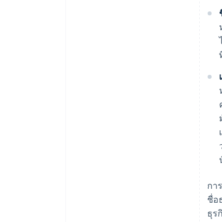
การ
ชื่
ธุร