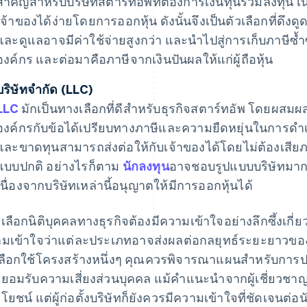
สำคัญสำหรับบริษัทสตาร์ทอัพที่ต้องการเงินทุนร่วมลงทุน 
เจ้าของได้ง่ายโดยการออกหุ้น ดังนั้นจึงเป็นตัวเลือกที่ดึงดูด
และดูแลอาจมีค่าใช้จ่ายสูงกว่า และนำไปสู่การเก็บภาษีซ้
องค์กร และต่อมาคือภาษีจากเงินปันผลให้แก่ผู้ถือหุ้น
บริษัทจํากัด (LLC)
LLC
มักเป็นทางเลือกที่ดีสําหรับธุรกิจสตาร์ทอัพ โดยผส
องค์กรกับข้อได้เปรียบทางภาษีและความยืดหยุ่นในการดำเนิ
และขาดทุนสามารถส่งต่อให้กับเจ้าของได้โดยไม่ต้องเสียภา
แบบปกติ อย่างไรก็ตาม
นักลงทุน
อาจชอบรูปแบบบริษัทมาก
เนื่องจากบริษัทเหล่านี้อนุญาตให้มีการออกหุ้นได้
เลือกนิติบุคคลทางธุรกิจต้องมีความเข้าใจอย่างลึกซึ้งเกี
มเข้าใจว่าแต่ละประเภทอาจส่งผลต่อกลยุทธ์ระยะยาวของบ
ลือกใช้โครงสร้างหนึ่งๆ คุณควรพิจารณาแผนสําหรับการ
ยอมรับความเสี่ยงส่วนบุคคล แม้คําแนะนําจากผู้เชี่ยวช
โยชน์ แต่ผู้ก่อตั้งบริษัทก็ยังควรมีความเข้าใจที่ชัดเจนต่อน