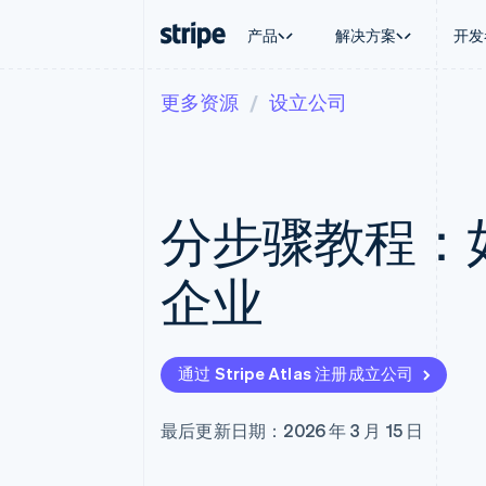
产品
解决方案
开发
更多资源
设立公司
按企业阶段
文档
学习
按应用场
支持
支付
营收
大型企业
Stripe 文档
博客
智能体
获取支
Payments
Billing
初创企业
API 参考文档
客户案例
加密货
托管支
在线支付
经常性收入
库与 SDK
指南
电子商
专业服
Payment links
Metronome
Stripe Apps
分步骤教程：
嵌入式
无代码支付
按用量计费
财务自
Checkout
Subscriptions
全球化
预构建支付界面
订阅管理
应用内
企业
Elements
Invoicing
交易市
灵活的 UI 组件
一次性或定期账单
资金管
Payment methods
Tax
平台
接入 125+ 种支付方式
销售税和增值税自动
SaaS
Terminal
Revenue Recogniti
通过 Stripe Atlas 注册成立公司
线下支付
会计自动化
Authorization Boost
Stripe Sigma
支付成功率优化
自定义报告
最后更新日期：2026 年 3 月 15 日
Link
Data Pipeline
加速结账
数据同步