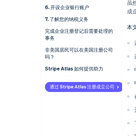
虽
6. 开设企业银行账户
成
7. 了解您的纳税义务
本
为什么税务合规很重要
完成企业注册登记后需要处理的
事务
预先规划的重要性
非美国居民可以在美国注册公司
税务合规如何赢得合作伙伴的信
吗？
任
您可以申请 EIN
Stripe Atlas 如何提供助力
专业人士支持的重要性
您需要一名注册代理人
申请使用 Atlas
通过 Stripe Atlas 注册成立公司
您可以远程管理付款
在雇主识别号 (EIN) 下发之前接受
付款和办理银行业务
无现金创始人股权认购
自动提交 83(b) 税务选择申报
全球顶尖水准的公司法律文件