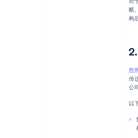
对
断
构
2
您
传
公
以