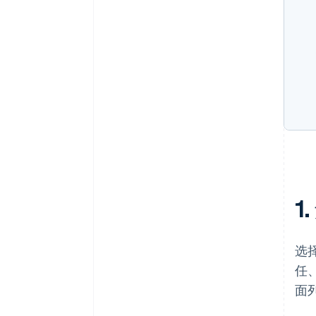
1
选
任
面