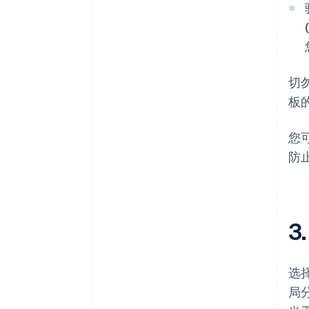
切
板
您
防
3
选
局