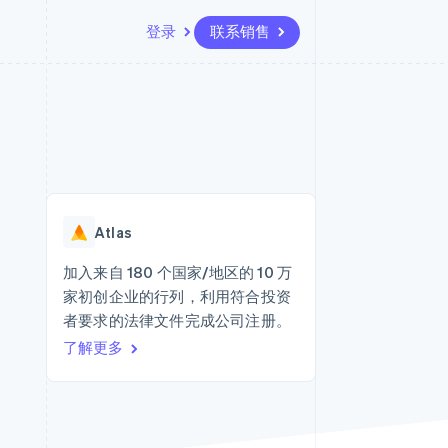
登录
联系销售
资源
生态系统
联系
场
更多
应用集成
合作伙伴
联系销售
Product roadmap
代码示例
Stripe App Marketplace
成为合作伙伴
了解未来规划
开发者博客
API 状态
Radar
欺诈防范
Atlas
Atlas
初创企业注册
加入来自 180 个国家/地区的 10 万
家初创企业的行列，利用符合投资
Climate
碳移除
者要求的法律文件完成公司注册。
了解更多