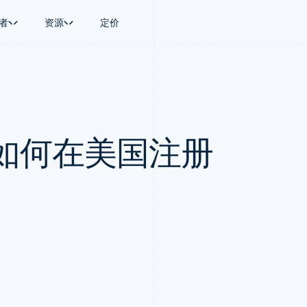
者
资源
定价
景
指南
按行业
公司
资金管理
平台和交易市
商务
持
接受线上付款
AI 企业
产品路线图
Global Payouts
Connect
币
持方案
实施预置结账流程
创作者经济
Sessions 年度大会
向第三方打款
平台支付
务
务
构建平台或交易市场
游戏
招聘
Crypto
如何在美国注册
金融
管理订阅
酒店、旅游与休闲
资讯中心
钱包、稳定币发行和发卡基础设
动化
提供按用量计费
保险
Stripe Press
施
企业
发行稳定币支持的支付卡
媒体与娱乐
支付
通过智能体配置和管理服务
非营利组织
场
专业服务
理
公共部门
零售
化
on