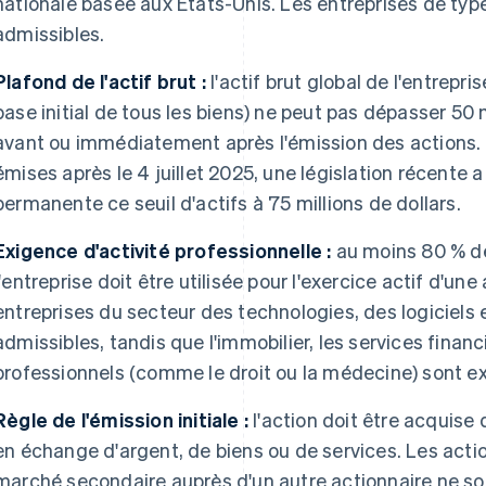
nationale basée aux États-Unis. Les entreprises de type
admissibles.
Plafond de l'actif brut :
l'actif brut global de l'entrepris
base initial de tous les biens) ne peut pas dépasser 50
avant ou immédiatement après l'émission des actions. 
émises après le 4 juillet 2025, une législation récent
permanente ce seuil d'actifs à 75 millions de dollars.
Exigence d'activité professionnelle :
au moins 80 % de 
l'entreprise doit être utilisée pour l'exercice actif d'un
entreprises du secteur des technologies, des logiciels e
admissibles, tandis que l'immobilier, les services financie
professionnels (comme le droit ou la médecine) sont ex
Règle de l'émission initiale :
l'action doit être acquise
en échange d'argent, de biens ou de services. Les acti
marché secondaire auprès d'un autre actionnaire ne so