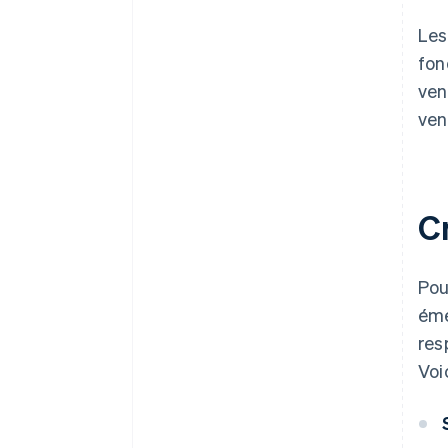
Les
fon
ven
ven
C
Pou
éme
res
Voic