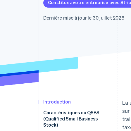
Authorization Boost
Constituez votre entreprise avec Stri
Acceptation optimisée
Link
Paiements accélérés
Dernière mise à jour le 30 juillet 2026
Financial Connections
Comptes financiers associés
Introduction
La 
sur
Caractéristiques du QSBS
(Qualified Small Business
tra
Stock)
tax