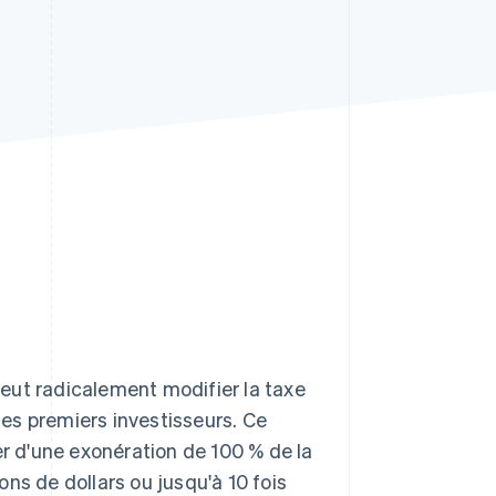
Stripe Sessions 2026
Découvrez comment
Stripe construit
l’infrastructure
économique de l’IA.
Regarder la vidéo
eut radicalement modifier la taxe
 les premiers investisseurs. Ce
er d'une exonération de 100 % de la
ions de dollars ou jusqu'à 10 fois