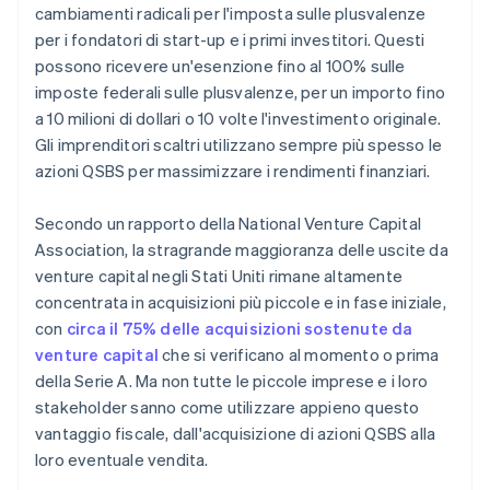
Mantieni la conformità costante
Acquistare azioni in qualità di fondatori senza
cambiamenti radicali per l'imposta sulle plusvalenze
utilizzo di contanti
per i fondatori di start-up e i primi investitori. Questi
possono ricevere un'esenzione fino al 100% sulle
Presentare automaticamente la richiesta per
l’opzione 83(b)
imposte federali sulle plusvalenze, per un importo fino
a 10 milioni di dollari o 10 volte l'investimento originale.
Documenti legali aziendali con idoneità globale
Gli imprenditori scaltri utilizzano sempre più spesso le
azioni QSBS per massimizzare i rendimenti finanziari.
Un anno di Stripe Payments gratis, oltre a 50.000 $
in crediti e sconti offerti da partner
Secondo un rapporto della National Venture Capital
Association, la stragrande maggioranza delle uscite da
venture capital negli Stati Uniti rimane altamente
concentrata in acquisizioni più piccole e in fase iniziale,
con
circa il 75% delle acquisizioni sostenute da
venture capital
che si verificano al momento o prima
della Serie A. Ma non tutte le piccole imprese e i loro
stakeholder sanno come utilizzare appieno questo
vantaggio fiscale, dall'acquisizione di azioni QSBS alla
loro eventuale vendita.