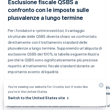
Esclusione fiscale QSBS a
confronto con le imposte sulle
plusvalenze a lungo termine
Per i fondatori e i primi investitori, il vantaggio
strutturale delle QSBS diventa chiaro se confrontato
direttamente con il trattamento standard delle
plusvalenze a lungo termine. Supponendo un'aliquota di
esclusione QSBS del 100%, la tabella seguente illustra
perché le QSBS sono significativamente più preziose
rispetto al trattamento fiscale standard durante un
importante evento di liquidità:
You’re viewing our website for Croatia, but it looks like
Componente fiscale / scenario
Tratt
you’re in the United States.
termi
Switch to the United States site
Aliquota federale massima sulle plusvalenze
Fino a