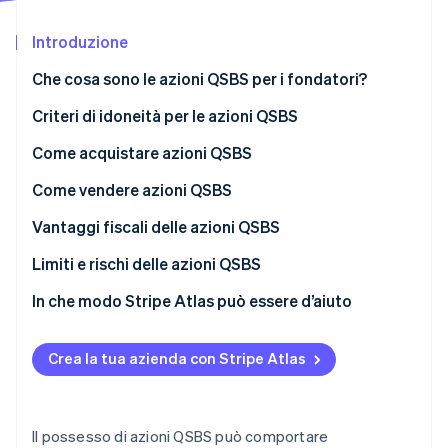
Scopri cosa ti aspetta
Introduzione
Radar
Ecosistema
Prevenzione delle frodi
Che cosa sono le azioni QSBS per i fondatori?
Partner
Atlas
Stripe App Marketplace
Costituzione di start-up
Criteri di idoneità per le azioni QSBS
Climate
Vantaggi delle QSBS per i primi dipendenti
Come acquistare azioni QSBS
Rimozione del carbonio
Creare una C-Corporation
Come vendere azioni QSBS
Identity
Verifica online dell'identità
Condurre un’analisi finanziaria completa
Vantaggi fiscali delle azioni QSBS
Coinvolgere consulenti di carattere giuridico
Esclusione fiscale QSBS a confronto con le imposte
Limiti e rischi delle azioni QSBS
specializzati
sulle plusvalenze a lungo termine
In che modo Stripe Atlas può essere d’aiuto
Preparare la documentazione per le azioni
Stripe Sessions 2026
Come presentare una richiesta di costituzione su
Scopri come Stripe sta costruendo l'infrastruttura economi
Ottenere l’approvazione del consiglio di
Atlas
Crea la tua azienda con Stripe Atlas
Guarda ora
amministrazione per l’emissione di azioni
Accettare pagamenti e operazioni bancarie prima
Emettere e registrare le azioni
della ricezione del codice EIN
Il possesso di azioni QSBS può comportare