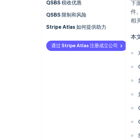
进行全面的财务审查
QSBS 税收优惠
下
件
聘请专业的法律顾问
QSBS 免税与长期资本利得税
QSBS 限制和风险
相
准备股票文件
Stripe Atlas 如何提供助力
本
获得董事会对股票发行的批准
申请使用 Atlas
通过 Stripe Atlas 注册成立公司
发行和记录股票
在雇主识别号 (EIN) 下发之前接受
付款和办理银行业务
维持持续合规性
非现金创始人股权认购
自动申报 83(b) 税务选择
全球顶尖水准的公司法律文件
Stripe Payments 服务首年免费，
另享价值 5 万美元的合作伙伴抵
扣金与折扣