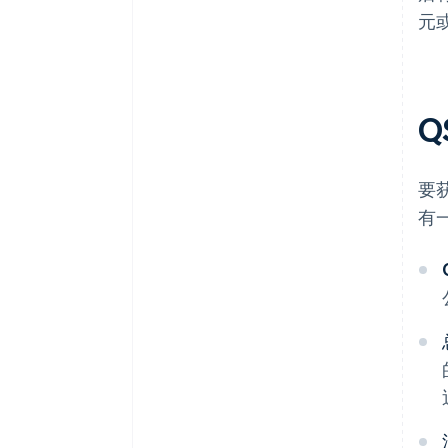
元或
Q
要
有