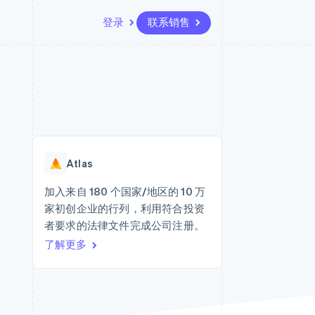
登录
联系销售
资源
生态系统
联系
场
更多
应用集成
合作伙伴
联系销售
Product roadmap
代码示例
Stripe App Marketplace
成为合作伙伴
了解未来规划
开发者博客
API 状态
Radar
欺诈防范
Atlas
Atlas
初创企业注册
加入来自 180 个国家/地区的 10 万
家初创企业的行列，利用符合投资
Climate
碳移除
者要求的法律文件完成公司注册。
了解更多