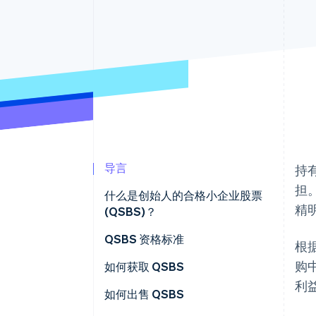
加速结账
导言
持
担。
什么是创始人的合格小企业股票
精
(QSBS)？
QSBS 资格标准
根
购
早期员工如何从 QSBS 中受益
如何获取 QSBS
利
成立一家 C 类公司
如何出售 QSBS