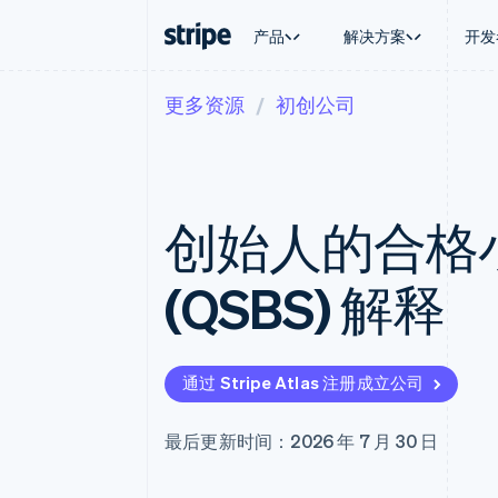
产品
解决方案
开发
更多资源
初创公司
按企业阶段
文档
学习
按应用场
支持
支付
营收
大型企业
Stripe 文档
博客
智能体
获取支
Payments
Billing
初创企业
API 参考文档
客户案例
加密货
托管支
在线支付
经常性收入
库与 SDK
指南
电子商
专业服
Managed Payments
Metronome
Stripe Apps
创始人的合格
嵌入式
备案商家解决方案
按用量计费
财务自
Payment links
Subscriptions
全球化
无代码支付
订阅管理
应用内
(QSBS) 解释
Checkout
Invoicing
交易市
预构建支付界面
一次性或定期账单
资金管
Elements
Tax
平台
灵活的 UI 组件
销售税和增值税自动
SaaS
Payment methods
Revenue Recogniti
通过 Stripe Atlas 注册成立公司
接入 125+ 种支付方式
会计自动化
Terminal
Stripe Sigma
线下支付
自定义报告
最后更新时间：2026 年 7 月 30 日
Authorization Boost
Data Pipeline
支付成功率优化
数据同步
Link