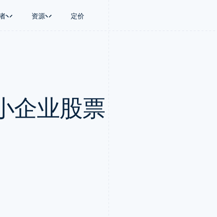
者
资源
定价
景
指南
按行业
公司
资金管理
平台和交易市
商务
持
接受线上付款
AI 企业
产品路线图
Global Payouts
Connect
币
持方案
实施预置结账流程
创作者经济
Sessions 年度大会
向第三方打款
平台支付
务
务
构建平台或交易市场
游戏
招聘
Crypto
小企业股票
金融
管理订阅
酒店、旅游与休闲
资讯中心
钱包、稳定币发行和发卡基础设
动化
提供按用量计费
保险
Stripe Press
施
企业
发行稳定币支持的支付卡
媒体与娱乐
支付
通过智能体配置和管理服务
非营利组织
场
专业服务
理
公共部门
零售
化
on