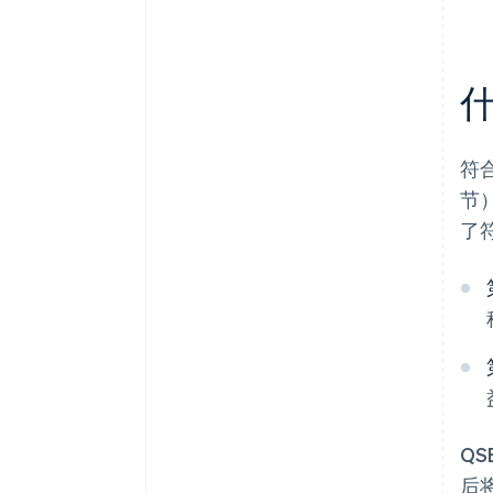
什
符合
节
了
Q
后