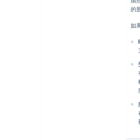
虽
的
如