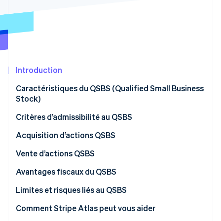
Commerce de détail
État des API
Atlas
Constitution d'une entreprise
Climate
Élimination du carbone
Écosystème
Identity
Partenaires
Vérification de l'identité
Introduction
Stripe App Marketplace
Caractéristiques du QSBS (Qualified Small Business
Stock)
Critères d’admissibilité au QSBS
Stripe Sessions 2026
Découvrez comment Stripe construit l’infrastructure écon
Comment les premiers employés tirent profit des
Acquisition d’actions QSBS
l’IA.
QSBS
Regarder
Constituer une entreprise de type C
Vente d’actions QSBS
Mener une vérification financière complète
Avantages fiscaux du QSBS
Engager un conseiller juridique spécialisé
Exclusion fiscale au titre des QSBS
Limites et risques liés au QSBS
comparativement à l’impôt sur les gains en capital à
Préparer la documentation sur les actions
Comment Stripe Atlas peut vous aider
long terme