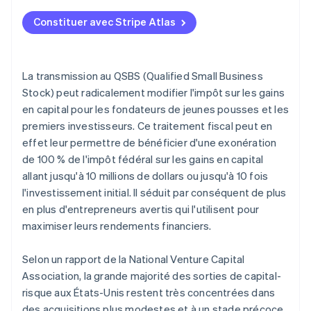
Obtenir l’approbation du conseil d’administration
Faire une demande auprès d’Atlas
pour l’émission d’actions
Constituer avec Stripe Atlas
Accepter des paiements et effectuer des
Émettre et consigner les actions
opérations bancaires avant de recevoir votre EIN
Maintenez une conformité permanente
Achat d’actions dématérialisées par les fondateurs
La transmission au QSBS (Qualified Small Business
Stock) peut radicalement modifier l'impôt sur les gains
Déclaration fiscale automatique 83(b)
en capital pour les fondateurs de jeunes pousses et les
Documents juridiques d’entreprise de classe
premiers investisseurs. Ce traitement fiscal peut en
mondiale
effet leur permettre de bénéficier d'une exonération
de 100 % de l'impôt fédéral sur les gains en capital
Une année gratuite d’utilisation de Stripe Payments,
allant jusqu'à 10 millions de dollars ou jusqu'à 10 fois
plus 50 000 dollars de crédits et de remises chez
l'investissement initial. Il séduit par conséquent de plus
nos partenaires
en plus d'entrepreneurs avertis qui l'utilisent pour
maximiser leurs rendements financiers.
Selon un rapport de la National Venture Capital
Association, la grande majorité des sorties de capital-
risque aux États-Unis restent très concentrées dans
des acquisitions plus modestes et à un stade précoce,