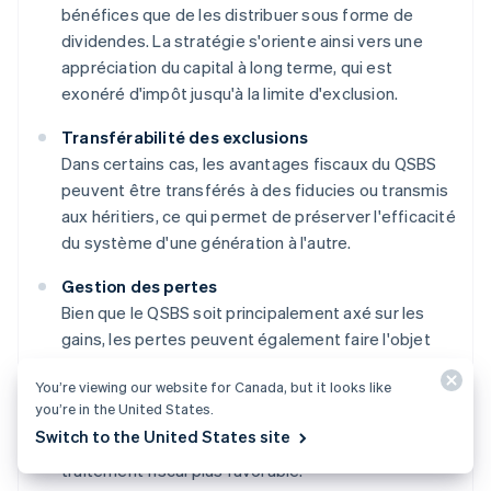
bénéfices que de les distribuer sous forme de
dividendes. La stratégie s'oriente ainsi vers une
appréciation du capital à long terme, qui est
exonéré d'impôt jusqu'à la limite d'exclusion.
Transférabilité des exclusions
Dans certains cas, les avantages fiscaux du QSBS
peuvent être transférés à des fiducies ou transmis
aux héritiers, ce qui permet de préserver l'efficacité
du système d'une génération à l'autre.
Gestion des pertes
Bien que le QSBS soit principalement axé sur les
gains, les pertes peuvent également faire l'objet
d'un traitement spécial. Dans certaines situations,
You’re viewing our website for Canada, but it looks like
les pertes sur la vente de QSBS peuvent être
you’re in the United States.
considérées comme des pertes ordinaires plutôt
Switch to the United States site
que comme des pertes en capital, ce qui offre un
traitement fiscal plus favorable.